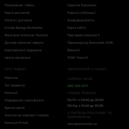
Повернення і обмін
Гарантія Samsonite
Карта магазинів
Корисні публікації
Оплата і доставка
Конфіденційність
Історія бренду Samsonite
Карта сайту
Магазини American Tourister
Програма лояльності
Договір публічної оферти
Промокод від Samsonite 2026
Корпоративні подарунки
Вакансії
Центр підтримки
TUMI Tracer®
ПРО ТОВАР:
ЗВ'ЯЗАТИСЯ З НАМИ:
Новинки
ГАРЯЧА ЛІНІЯ
Топ продажів
080 033 0371
Колекції
ГРАФІК РОБОТИ
Пн-Пт: з 09:00 до 20:00
Подарункові сертифікати
Сб-Нд: з 10:00 до 20:00
Бренд Lipault
З ПИТАНЬ РЕКЛАМИ ТА
Знижка на комплект товарів
ЗАМОВЛЕНЬ
Колекція Proxis
sales@samsonite.ua