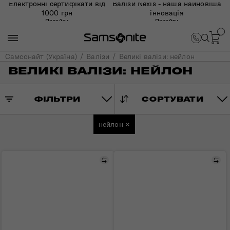
Електронні сертифікати від
Валізи Nexis - наша найновіша
1000 грн
інновація
Перейти
Перейти
Самсонайт (Україна)
Валізи
Великі валізи: нейлон
ВЕЛИКІ ВАЛІЗИ: НЕЙЛОН
ФІЛЬТРИ
СОРТУВАТИ
нейлон
×
Порівняти
Пор