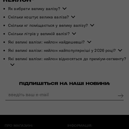
НЕЙЛОН"
Як вибрати велику валізу?
Скільки коштує велика валіза?
Скільки кг поміщається у велику валізу?
Скільки літрів у великій валізі?
Які великі валізи: нейлон найдешевші?
Які великі валізи: нейлон найпопулярніші у 2026 році?
Які великі валізи: нейлон відносяться до преміум-сегменту?
ПІДПИШІТЬСЯ НА НАШІ НОВИНИ:
ПРО МАГАЗИН:
ІНФОРМАЦІЯ: