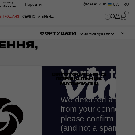
— нашу
Перейти
UA
RU
МАГАЗИНИ
ю багажу
ОЗПРОДАЖІ
СЕРВІС ТА БРЕНД
СОРТУВАТИ
ЕННЯ,
ВИГОТОВЛЕНО ІЗ
ПРЕМІАЛЬНИХ
МАТЕРІАЛІВ
ИЙ ЦЕНТР В КИЄВІ