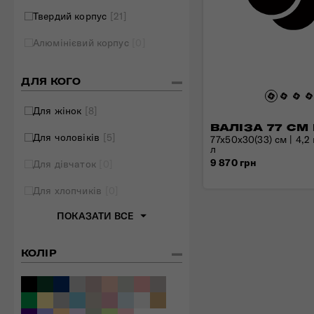
Твердий корпус
[21]
Складані сумки
Дивитись все
Алюмінієвий корпус
[0]
ДЛЯ КОГО
Для жінок
[8]
ВАЛІЗА 77 СМ
Для чоловіків
[5]
77x50x30(33) см | 4,2 
л
9 870 грн
Для дівчаток
[0]
Для хлопчиків
[0]
ПОКАЗАТИ ВСЕ
КОЛІР