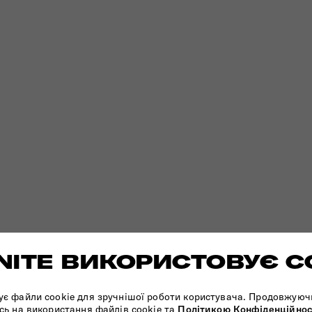
ITE ВИКОРИСТОВУЄ C
ЬНА
ЕКСКЛЮЗИВНИЙ
Б
ує файли cookie для зручнішої роботи користувача. Продовжуюч
Я
ДИСТРИБ'ЮТОР
сь на використання файлів cookie та
Політикою Конфіденційнос