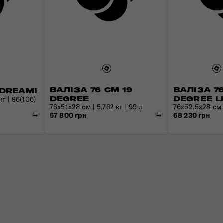
ВАЛІЗА 76 СМ 19
ВАЛІЗА 76
 DREAMI
DEGREE
DEGREE L
кг | 96(106)
76х51х28 см | 5,762 кг | 99 л
76х52,5х28 см |
Порівняти
Порівняти
57 800 грн
68 230 грн