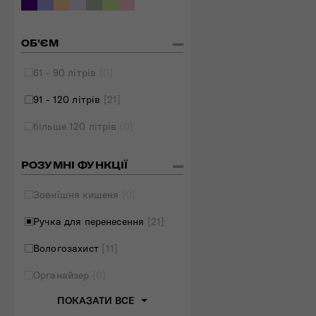
ОБ'ЄМ
61 - 90 літрів
[0]
91 - 120 літрів
[21]
більше 120 літрів
[0]
РОЗУМНІ ФУНКЦІЇ
Зовнішня кишеня
[0]
Ручка для перенесення
[21]
Вологозахист
[11]
Органайзер
[0]
ПОКАЗАТИ ВСЕ