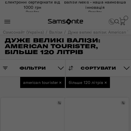
Електронні сертифікати від
Валізи Nexis - наша найновіша
1000 грн
інновація
Перейти
Перейти
Самсонайт (Україна)
Валізи
Дуже великі валізи: American To
ДУЖЕ ВЕЛИКІ ВАЛІЗИ:
AMERICAN TOURISTER,
БІЛЬШЕ 120 ЛІТРІВ
ФІЛЬТРИ
СОРТУВАТИ
american tourister
×
більше 120 літрів
×
Порівняти
Пор