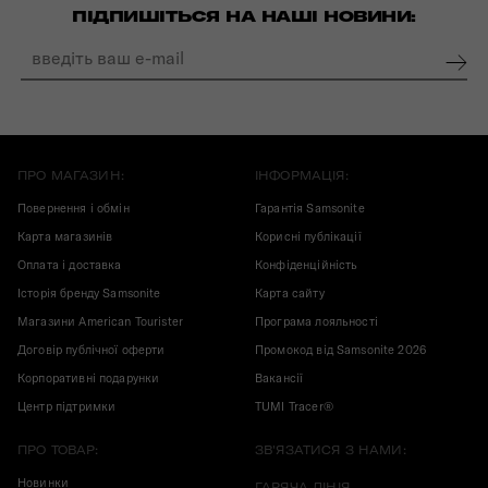
ПІДПИШІТЬСЯ НА НАШІ НОВИНИ:
ПРО МАГАЗИН:
ІНФОРМАЦІЯ:
Повернення і обмін
Гарантія Samsonite
Карта магазинів
Корисні публікації
Оплата і доставка
Конфіденційність
Історія бренду Samsonite
Карта сайту
Магазини American Tourister
Програма лояльності
Договір публічної оферти
Промокод від Samsonite 2026
Корпоративні подарунки
Вакансії
Центр підтримки
TUMI Tracer®
ПРО ТОВАР:
ЗВ'ЯЗАТИСЯ З НАМИ:
Новинки
ГАРЯЧА ЛІНІЯ