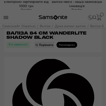
Електронні сертифікати від
Валізи Nexis - наша найновіша
1000 грн
інновація
Перейти
Перейти
Самсонайт (Україна)
Валізи
Дуже великі валізи
Валіза 84
ВАЛІЗА 84 СМ WANDERLITE 
SHADOW BLACK
Є в наявності
Порівняти
Рекомендуємо