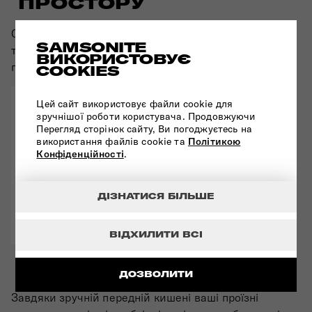
ПРОСТОРУ
Оснащена еластичними перехресними ременями
SAMSONITE
та текстильними розділювачами для ефективного
ВИКОРИСТОВУЄ
пакування.
COOKIES
Цей сайт використовує файли cookie для
зручнішої роботи користувача. Продовжуючи
Перегляд сторінок сайту, Ви погоджуєтесь на
використання файлів cookie та
Політикою
Конфіденційності
.
ДІЗНАТИСЯ БІЛЬШЕ
ВІДХИЛИТИ ВСІ
ПЕРЕДНЯ КИШЕНЯ
ДОЗВОЛИТИ
Завдяки зручній передній кишені ваші проїзні