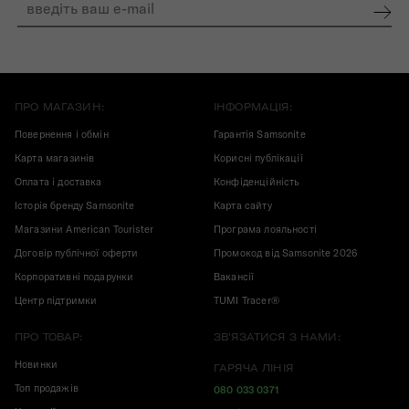
ПРО МАГАЗИН:
ІНФОРМАЦІЯ:
Повернення і обмін
Гарантія Samsonite
Карта магазинів
Корисні публікації
Оплата і доставка
Конфіденційність
Історія бренду Samsonite
Карта сайту
Магазини American Tourister
Програма лояльності
Договір публічної оферти
Промокод від Samsonite 2026
Корпоративні подарунки
Вакансії
Центр підтримки
TUMI Tracer®
ПРО ТОВАР:
ЗВ'ЯЗАТИСЯ З НАМИ:
Новинки
ГАРЯЧА ЛІНІЯ
Топ продажів
080 033 0371