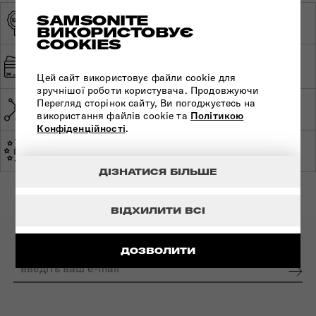
SAMSONITE
ОРИГІНАЛЬНА
ЕКСКЛЮЗИВНИЙ
ПРОДУКЦІЯ
ВИКОРИСТОВУЄ
ДИСТРИБ'ЮТОР
COOKIES
ШВИДКА ТА
БЕЗПЕЧНА ОПЛАТА
БЕЗКОШТОВНА
Цей сайт використовує файли cookie для
ДОСТАВКА
зручнішої роботи користувача. Продовжуючи
Перегляд сторінок сайту, Ви погоджуєтесь на
МЕРЕЖА МАГАЗИНІВ ПО
СВІТОВА ГАРАНТІЯ
УКРАЇНІ
використання файлів cookie та
Політикою
Конфіденційності
.
ЕКСПЕРТНА
ЗРОБЛЕНО В ЄВРОПІ
КОНСУЛЬТАЦІЯ
ДІЗНАТИСЯ БІЛЬШЕ
ВІДХИЛИТИ ВСІ
ПІДПИШІТЬСЯ НА НАШІ НОВИНИ:
ДОЗВОЛИТИ