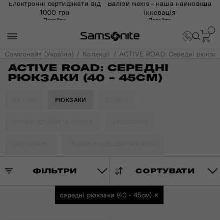
Електронні сертифікати від
Валізи Nexis - наша найновіша
1000 грн
інновація
Перейти
Перейти
Самсонайт (Україна)
Колекції
ACTIVE ROAD: Середні рюкзаки
ACTIVE ROAD: СЕРЕДНІ
РЮКЗАКИ (40 - 45СМ)
ВАЛІЗИ
РЮКЗАКИ
СУМКИ
ДИТЯЧІ ТОВАРИ ТА DISNEY
АКСЕСУАРИ
ЕКО ТОВАРИ
ПОДАРУНКОВІ СЕРТИФІКАТИ
ФІЛЬТРИ
СОРТУВАТИ
середні рюкзаки (40 - 45см)
×