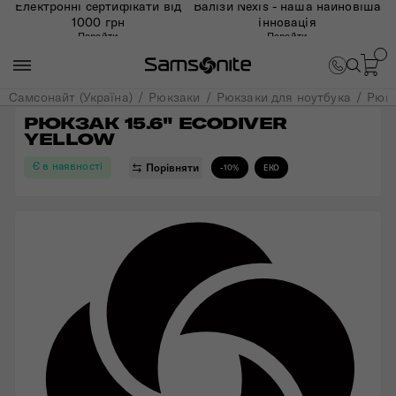
Електронні сертифікати від
Валізи Nexis - наша найновіша
1000 грн
інновація
Перейти
Перейти
Самсонайт (Україна)
Рюкзаки
Рюкзаки для ноутбука
Рюкз
РЮКЗАК 15.6" ECODIVER 
YELLOW
Є в наявності
Порівняти
-10%
ЕКО