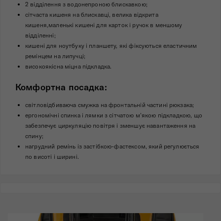
2 відділення з водонепроною блискавкою;
сітчаста кишеня на блискавці, велика відкрита
кишеня,маленькі кишені для карток і ручок в меншому
відділенні;
кишені для ноутбуку і планшету, які фіксуються еластичним
ремінцем на липучці;
високоякісна міцна підкладка.
Комфортна посадка:
світловідбиваюча смужка на фронтальній частині рюкзака;
ергономічні спинка і лямки з сітчатою м'якою підкладкою, що
забезпечує циркуляцію повітря і зменшує навантаження на
спину;
нагрудний ремінь із застібкою-фастексом, який регулюється
по висоті і ширині.