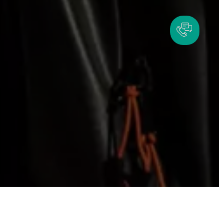
8 838 грн
9 820 грн
- 982 грн
В КОШИК
Є в наявності