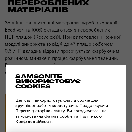
ПЕРЕРОБЛЕНИХ
МАТЕРІАЛІВ
Зовнішні та внутрішні матеріали виробів колекції
Ecodiver на 100% складаються з перероблених
ПЕТ-пляшок (Recyclex®). При виготовленні кожної
моделі використано від 4 до 47 пляшок об'ємом
0,5 л. Підкладка відразу просочується фарбуючим
розчином, минаючи процес фарбування тканини.
Відповідно, при виробництві використано менше
води та фарби.
SAMSONITE
ВИКОРИСТОВУЄ
COOKIES
Цей сайт використовує файли cookie для
зручнішої роботи користувача. Продовжуючи
Перегляд сторінок сайту, Ви погоджуєтесь на
використання файлів cookie та
Політикою
Конфіденційності
.