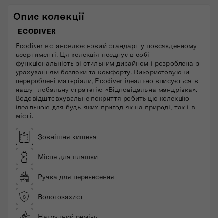
Опис колекції
ECODIVER
Ecodiver встановлює новий стандарт у повсякденному
асортименті. Ця колекція поєднує в собі
функціональність зі стильним дизайном і розроблена з
урахуванням безпеки та комфорту. Використовуючи
перероблені матеріали, Ecodiver ідеально вписується в
нашу глобальну стратегію «Відповідальна мандрівка».
Водовідштовхувальне покриття робить цю колекцію
ідеальною для будь-яких пригод як на природі, так і в
місті.
Зовнішня кишеня
Місце для пляшки
Ручка для перенесення
Вологозахист
Нагрудний ремінь