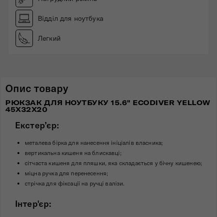
Відділ для ноутбука
Легкий
Опис товару
РЮКЗАК ДЛЯ НОУТБУКУ 15.6" ECODIVER YELLOW
45X32X20
Екстер’єр:
металева бірка для нанесення ініціалів власника;
вертикальна кишеня на блискавці;
сітчаста кишеня для пляшки, яка складається у бічну кишенею;
міцна ручка для перенесення;
стрічка для фіксації на ручці валізи.
Інтер'єр: