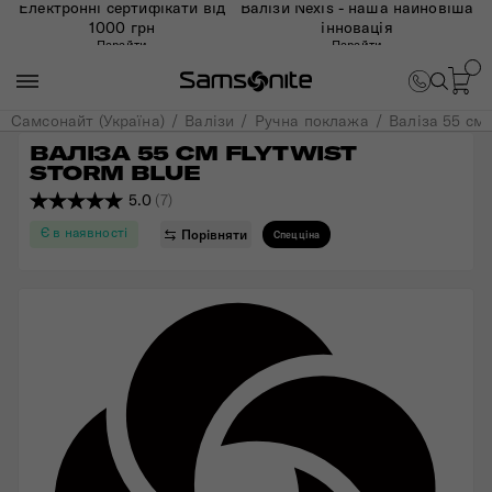
Електронні сертифікати від
Валізи Nexis - наша найновіша
1000 грн
інновація
Перейти
Перейти
Самсонайт (Україна)
Валізи
Ручна поклажа
Валіза 55 см
ВАЛІЗА 55 СМ FLYTWIST 
STORM BLUE
5.0
(7)
Є в наявності
Порівняти
Спецціна