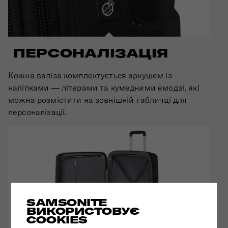
ПЕРСОНАЛІЗАЦІЯ
Кожна валіза комплектується аркушем із
наліпками — літерами та кумедними емодзі, які
можна розмістити на зовнішній табличці для
персоналізації.
SAMSONITE
ВИКОРИСТОВУЄ
COOKIES