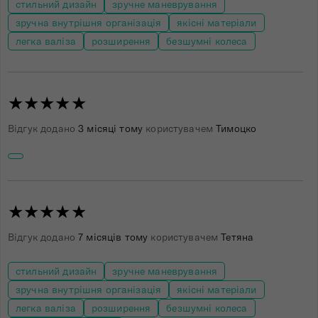
стильний дизайн
зручне маневрування
зручна внутрішня організація
якісні матеріали
легка валіза
розширення
безшумні колеса
★★★★★
Відгук додано
3 місяці тому
користувачем
Тимоцко
★★★★★
Відгук додано
7 місяців тому
користувачем
Тетяна
стильний дизайн
зручне маневрування
зручна внутрішня організація
якісні матеріали
легка валіза
розширення
безшумні колеса