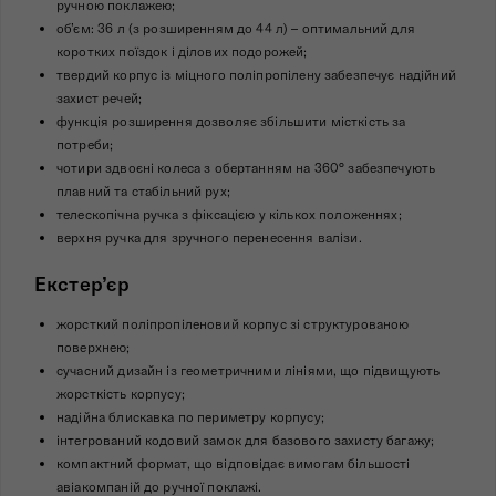
ручною поклажею;
об’єм: 36 л (з розширенням до 44 л) – оптимальний для
коротких поїздок і ділових подорожей;
твердий корпус із міцного поліпропілену забезпечує надійний
захист речей;
функція розширення дозволяє збільшити місткість за
потреби;
чотири здвоєні колеса з обертанням на 360° забезпечують
плавний та стабільний рух;
телескопічна ручка з фіксацією у кількох положеннях;
верхня ручка для зручного перенесення валізи.
Екстер’єр
жорсткий поліпропіленовий корпус зі структурованою
поверхнею;
сучасний дизайн із геометричними лініями, що підвищують
жорсткість корпусу;
надійна блискавка по периметру корпусу;
інтегрований кодовий замок для базового захисту багажу;
компактний формат, що відповідає вимогам більшості
авіакомпаній до ручної поклажі.