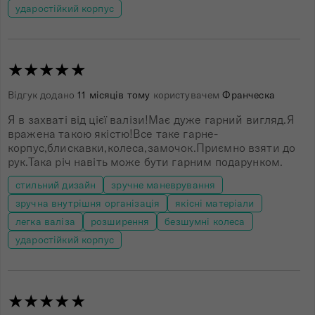
ударостійкий корпус
★★★★★
Відгук додано
11 місяців тому
користувачем
Франческа
Я в захваті від цієї валізи!Має дуже гарний вигляд.Я
вражена такою якістю!Все таке гарне-
корпус,блискавки,колеса,замочок.Приємно взяти до
рук.Така річ навіть може бути гарним подарунком.
стильний дизайн
зручне маневрування
зручна внутрішня організація
якісні матеріали
легка валіза
розширення
безшумні колеса
ударостійкий корпус
★★★★★