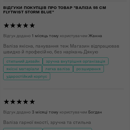
ВІДГУКИ ПОКУПЦІВ ПРО ТОВАР "ВАЛІЗА 55 СМ
FLYTWIST STORM BLUE"
★★★★★
Відгук додано
1 місяць тому
користувачем
Жанна
Валіза якісна, пакування теж Магазин відпрацював
швидко й професійно, без нарікань Дякую
стильний дизайн
зручна внутрішня організація
якісні матеріали
легка валіза
розширення
ударостійкий корпус
★★★★★
Відгук додано
3 місяці тому
користувачем
Богдан
Валіза гарної якості, зручна та стильна