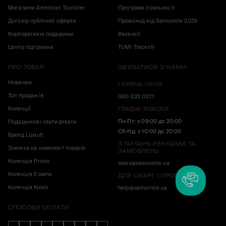
Магазини American Tourister
Програма лояльності
Договір публічної оферти
Промокод від Samsonite 2026
Корпоративні подарунки
Вакансії
Центр підтримки
TUMI Tracer®
ПРО ТОВАР:
ЗВ'ЯЗАТИСЯ З НАМИ:
Новинки
ГАРЯЧА ЛІНІЯ
Топ продажів
080 033 0371
Колекції
ГРАФІК РОБОТИ
Пн-Пт: з 09:00 до 20:00
Подарункові сертифікати
Сб-Нд: з 10:00 до 20:00
Бренд Lipault
З ПИТАНЬ РЕКЛАМИ ТА
Знижка на комплект товарів
ЗАМОВЛЕНЬ
Колекція Proxis
sales@samsonite.ua
Колекція Essens
ДЛЯ СКАРГ І ПРОПОЗИЦІЙ
Колекція Nexis
help@samsonite.ua
СПОСОБИ ОПЛАТИ