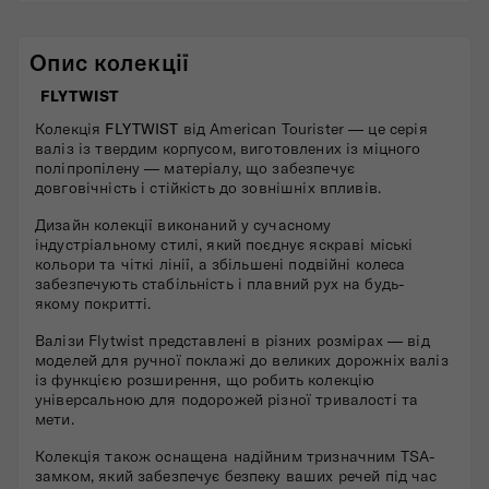
Опис колекції
FLYTWIST
Колекція
FLYTWIST
від American Tourister — це серія
валіз із твердим корпусом, виготовлених із міцного
поліпропілену — матеріалу, що забезпечує
довговічність і стійкість до зовнішніх впливів.
Дизайн колекції виконаний у сучасному
індустріальному стилі, який поєднує яскраві міські
кольори та чіткі лінії, а збільшені подвійні колеса
забезпечують стабільність і плавний рух на будь-
якому покритті.
Валізи Flytwist представлені в різних розмірах — від
моделей для ручної поклажі до великих дорожніх валіз
із функцією розширення, що робить колекцію
універсальною для подорожей різної тривалості та
мети.
Колекція також оснащена надійним тризначним TSA-
замком, який забезпечує безпеку ваших речей під час