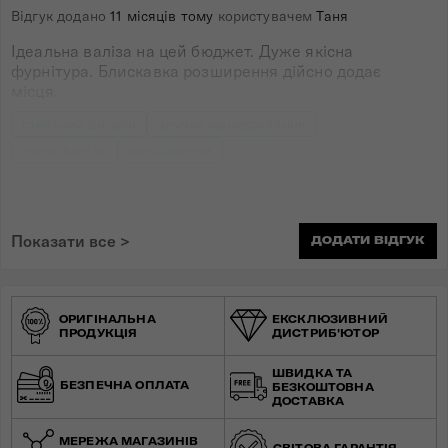
Відгук додано
11 місяців тому
користувачем
Таня
Ідеальна валіза на цей бюджет. Дуже якісна
фурнітура. Блискавка розширення дійсно додає
місця.
стильний дизайн
зручне маневрування
легка валіза
розширення
Показати все >
ДОДАТИ ВІДГУК
ОРИГІНАЛЬНА
ЕКСКЛЮЗИВНИЙ
ПРОДУКЦІЯ
ДИСТРИБ'ЮТОР
ШВИДКА ТА
БЕЗПЕЧНА ОПЛАТА
БЕЗКОШТОВНА
ДОСТАВКА
МЕРЕЖА МАГАЗИНІВ