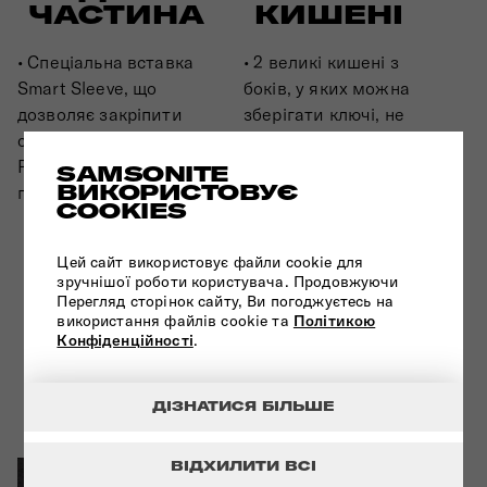
ЧАСТИНА
КИШЕНІ
• Спеціальна вставка
• 2 великі кишені з
Smart Sleeve, що
боків, у яких можна
дозволяє закріпити
зберігати ключі, не
сумку на валізі •
знімаючи рюкзак з
Регульовані та м’які
плечей • Захищені
SAMSONITE
ВИКОРИСТОВУЄ
плечові лямки рюкзака
кишені з доступом зі
COOKIES
сторони спинки •
Реверсна блискавка з
Цей сайт використовує файли cookie для
матовим покриттям
зручнішої роботи користувача. Продовжуючи
для покращеної
Перегляд сторінок сайту, Ви погоджуєтесь на
використання файлів cookie та
Політикою
водостійкості •
Конфіденційності
.
Металева блискавка з
глянцевою поверхнею
та силіконовими
ДІЗНАТИСЯ БІЛЬШЕ
елементами
ВІДХИЛИТИ ВСІ