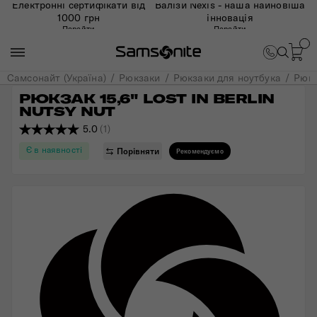
Електронні сертифікати від
Валізи Nexis - наша найновіша
1000 грн
інновація
Перейти
Перейти
Самсонайт (Україна)
Рюкзаки
Рюкзаки для ноутбука
Рюкз
РЮКЗАК 15,6" LOST IN BERLIN 
NUTSY NUT
5.0
(1)
Є в наявності
Порівняти
Рекомендуємо