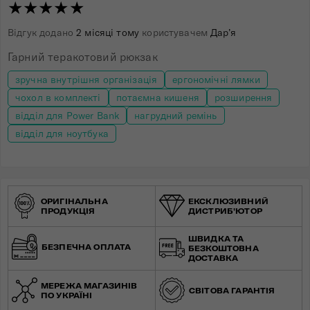
★★★★★
Відгук додано
2 місяці тому
користувачем
Дар’я
Гарний теракотовий рюкзак
зручна внутрішня організація
ергономічні лямки
чохол в комплекті
потаємна кишеня
розширення
відділ для Power Bank
нагрудний ремінь
відділ для ноутбука
ОРИГІНАЛЬНА
ЕКСКЛЮЗИВНИЙ
ПРОДУКЦІЯ
ДИСТРИБ'ЮТОР
ШВИДКА ТА
БЕЗПЕЧНА ОПЛАТА
БЕЗКОШТОВНА
ДОСТАВКА
МЕРЕЖА МАГАЗИНІВ
СВІТОВА ГАРАНТІЯ
ПО УКРАЇНІ