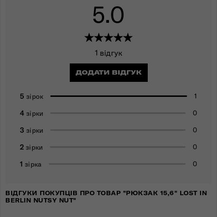
5.0
1 відгук
ДОДАТИ ВІДГУК
5
1
зірок
4
0
зірки
3
0
зірки
2
0
зірки
1
0
зірка
ВІДГУКИ ПОКУПЦІВ ПРО ТОВАР "РЮКЗАК 15,6" LOST IN
BERLIN NUTSY NUT"