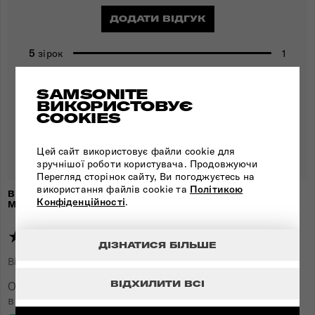
ДОДАТИ ВІДГУК
5
1
зірок
4
0
зірки
SAMSONITE
3
0
зірки
ВИКОРИСТОВУЄ
COOKIES
2
0
зірки
Цей сайт використовує файли cookie для
1
0
зірка
зручнішої роботи користувача. Продовжуючи
Перегляд сторінок сайту, Ви погоджуєтесь на
використання файлів cookie та
Політикою
ВІДГУКИ ПОКУПЦІВ ПРО ТОВАР "ДОРОЖНЯ СУМКА
Конфіденційності
.
MOVE 5.0 BLACK"
★★★★★
ДІЗНАТИСЯ БІЛЬШЕ
Відгук додано
1 рік тому
користувачем
Ирина
ВІДХИЛИТИ ВСІ
Очень удобная сумка - беру и в короткие поездки, и
в зал на тренировки