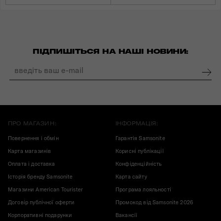
ПІДПИШІТЬСЯ НА НАШІ НОВИНИ:
ПРО МАГАЗИН:
ІНФОРМАЦІЯ:
Повернення і обмін
Гарантія Samsonite
Карта магазинів
Корисні публікації
Оплата і доставка
Конфіденційність
Історія бренду Samsonite
Карта сайту
Магазини American Tourister
Програма лояльності
Договір публічної оферти
Промокод від Samsonite 2026
Корпоративні подарунки
Вакансії