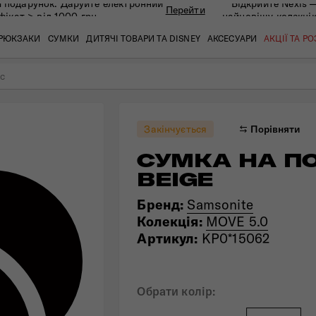
 подарунок. Даруйте eлектронний
Відкрийте Nexis 
Перейти
фікат > від 1000 грн
найновішу колекці
РЮКЗАКИ
СУМКИ
ДИТЯЧІ ТОВАРИ ТА DISNEY
АКСЕСУАРИ
АКЦІЇ ТА Р
с
кат
кат
кат
кат
кат
кат
Закінчується
Порівняти
СУМКА НА ПО
BEIGE
Бренд:
Samsonite
Колекція:
MOVE 5.0
Артикул:
KP0*15062
 ЗАПИТАННЯ
СЕРВІСН
Обрати колір: