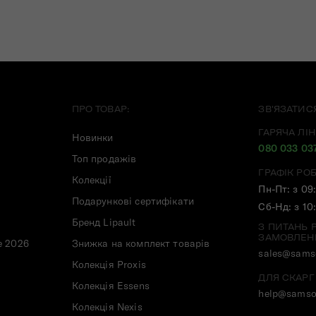
ПРО ТОВАР:
ЗВ'ЯЗАТИС
ГАРЯЧА ЛІН
Новинки
080 033 03
Топ продажів
ГРАФІК РО
Колекції
Пн-Пт: з 09
Подарункові сертифікати
Сб-Нд: з 10
Бренд Lipault
З ПИТАНЬ 
ЗАМОВЛЕН
e 2026
Знижка на комплект товарів
sales@samso
Колекція Proxis
ДЛЯ СКАРГ
Колекція Essens
help@samso
Колекція Nexis