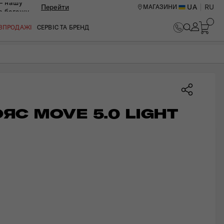
— нашу
Перейти
UA
RU
МАГАЗИНИ
ю багажу
В КОШИК
ОЗПРОДАЖІ
СЕРВІС ТА БРЕНД
ЯС MOVE 5.0 LIGHT 
ИЙ ЦЕНТР В КИЄВІ