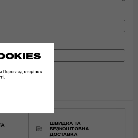
OOKIES
и Перегляд сторінок
ті
.
ШВИДКА ТА
ТА
БЕЗКОШТОВНА
ДОСТАВКА