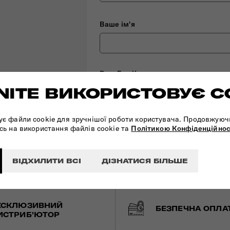
Ваше ім'я
Ваш Email
ITE ВИКОРИСТОВУЄ C
ує файли cookie для зручнішої роботи користувача. Продовжуюч
сь на використання файлів cookie та
Політикою Конфіденційнос
ДОДАТИ ВІДГУК
ВІДХИЛИТИ ВСІ
ДІЗНАТИСЯ БІЛЬШЕ
КСКЛЮЗИВНИЙ
БЕЗПЕЧНА ОПЛА
ИСТРИБ'ЮТОР