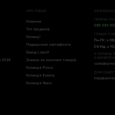
ПРО ТОВАР:
ЗВ'ЯЗАТИС
ГАРЯЧА ЛІН
Новинки
080 033 03
Топ продажів
ГРАФІК РО
Колекції
Пн-Пт: з 09
Подарункові сертифікати
Сб-Нд: з 10
Бренд Lipault
З ПИТАНЬ 
ЗАМОВЛЕН
e 2026
Знижка на комплект товарів
sales@samso
Колекція Proxis
ДЛЯ СКАРГ
Колекція Essens
help@samso
Колекція Nexis