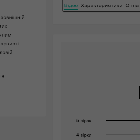
Відео
Характеристики
Оплат
 зовнішній
вих
ичним
барвисті
іловій
ня
5
зірок
4
зірки