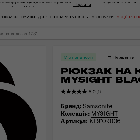
 подарунок. Даруйте eлектронний
Відкрийте Nexis 
Перейти
фікат > від 1000 грн
найновішу колекці
РЮКЗАКИ
СУМКИ
ДИТЯЧІ ТОВАРИ ТА DISNEY
АКСЕСУАРИ
АКЦІЇ ТА Р
к на колесах 17,3"
кат
кат
кат
кат
кат
кат
Є в наявності
Порівняти
РЮКЗАК НА К
MYSIGHT BLA
5.0
(1)
Бренд:
Samsonite
Колекція:
MYSIGHT
Артикул:
KF9*09006
 ЗАПИТАННЯ
СЕРВІСН