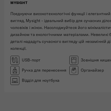
MYSIGHT
Складані сумки
Поєднуючи високотехнологічні функції і елегантний
Дивитись все
вигляд, Mysight - ідеальний вибір для сучасних діло
чоловіків і жінок. Насолоджуйтеся його мінімаліст
дизайном та екологічними матеріалами. Невеликі 
деталі нададуть сучасного вигляду цій незамінній д
колекції.
USB-порт
Зовнішня кише
Ручка для перенесення
Органайзер
Відділ для ноутбука