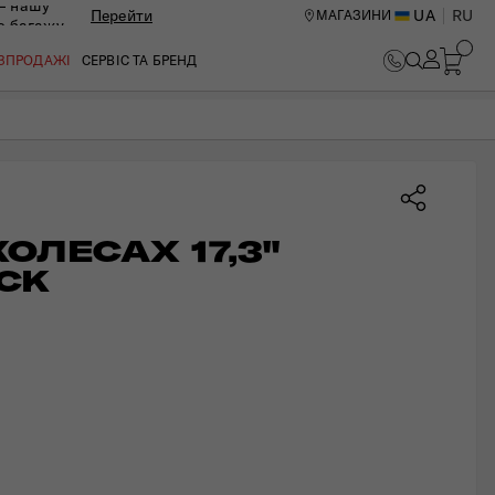
— нашу
Перейти
UA
RU
МАГАЗИНИ
ю багажу
В КОШИК
ОЗПРОДАЖІ
СЕРВІС ТА БРЕНД
ОЛЕСАХ 17,3" 
CK
ИЙ ЦЕНТР В КИЄВІ