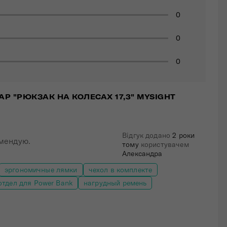
0
0
0
АР "РЮКЗАК НА КОЛЕСАХ 17,3" MYSIGHT
Відгук додано
2 роки
омендую.
тому
користувачем
Александра
эргономичные лямки
чехол в комплекте
отдел для Power Bank
нагрудный ремень