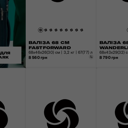
ВАЛІЗА 68 СМ
ВАЛІЗА 6
FASTFORWARD
WANDERL
68x46x26(30) см | 3,2 кг | 67(77) л
68x43x29(32) см
 ДЛЯ
Порівняти
8 560 грн
8 790 грн
ARK