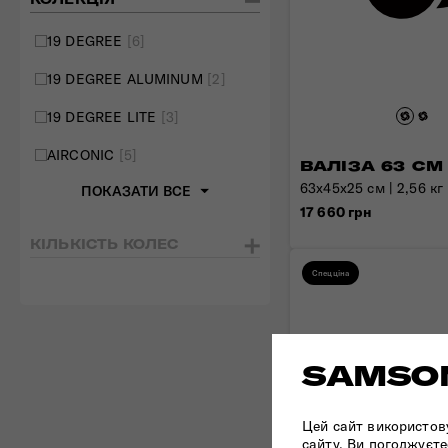
19 DEGREE
[6]
19 DEGREE ALUMINUM
[2]
19 DEGREE LITE
[3]
AIRCONIC
[5]
ВАЛІЗА 63 СМ
63x45x25 см | 2,56 кг 
ПОКАЗАТИ ВСЕ
17 660 грн
КІЛЬКІСТЬ КОЛЕС
Спецціна
SAMSON
Цей сайт використов
сайту, Ви погоджуєте