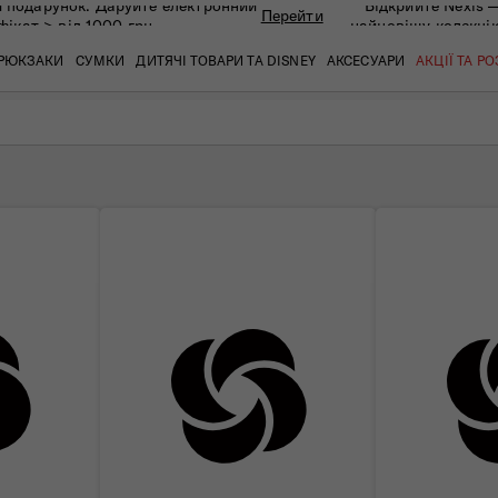
 подарунок. Даруйте eлектронний
Відкрийте Nexis 
Перейти
фікат > від 1000 грн
найновішу колекці
РЮКЗАКИ
СУМКИ
ДИТЯЧІ ТОВАРИ ТА DISNEY
АКСЕСУАРИ
АКЦІЇ ТА Р
кат
кат
кат
кат
кат
кат
 ЗАПИТАННЯ
СЕРВІСН