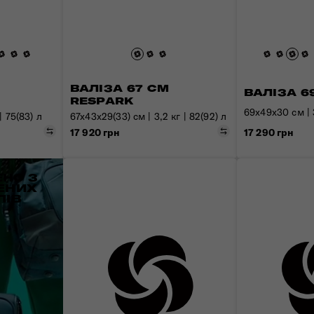
ВАЛІЗА 67 СМ
ВАЛІЗА 6
RESPARK
69x49x30 см | 3
| 75(83) л
67x43x29(33) см | 3,2 кг | 82(92) л
Порівняти
Порівняти
17 920 грн
17 290 грн
НО З
ЕНИХ
ЛІВ