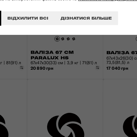
ВІДХИЛИТИ ВСІ
ДІЗНАТИСЯ БІЛЬШЕ
ВАЛІЗА 67 СМ
ВАЛІЗА 6
PARALUX HS
67x43x26(30) см
73,5(81,5) л
г | 81(91) л
67x47x30(33) см | 3,9 кг | 71(81) л
Порівняти
Порівняти
17 040 грн
20 890 грн