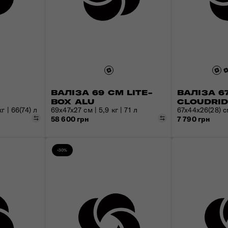
ВАЛІЗА 69 СМ LITE-
ВАЛІЗА 6
BOX ALU
CLOUDRI
г | 66(74) л
69x47x27 см | 5,9 кг | 71 л
67x44x26(28) см
Порівняти
Порівняти
58 600 грн
7 790 грн
-30%