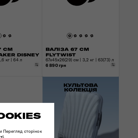
7 СМ
ВАЛІЗА 67 СМ
AKER DISNEY
FLYTWIST
,6 кг | 64 л
67x45x26(29) см | 3,2 кг | 63(73) л
Порівняти
Порівняти
6 890 грн
КУЛЬТОВА
КОЛЕКЦІЯ
OOKIES
и Перегляд сторінок
ті
.