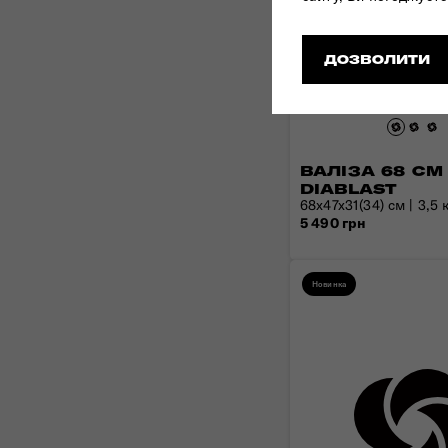
ДОЗВОЛИТИ
ВАЛІЗА 68 СМ
DIABLAST
68x47x31(34) см | 3,5 к
5 490 грн
Новинка