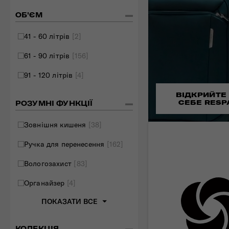
ОБ'ЄМ
41 - 60 літрів
[2]
61 - 90 літрів
[156]
91 - 120 літрів
[4]
ВІДКРИЙТЕ
СЕБЕ RESP
РОЗУМНІ ФУНКЦІЇ
Зовнішня кишеня
[38]
Ручка для перенесення
[162]
Вологозахист
[83]
Органайзер
[4]
ПОКАЗАТИ ВСЕ
КОЛЕКЦІЯ