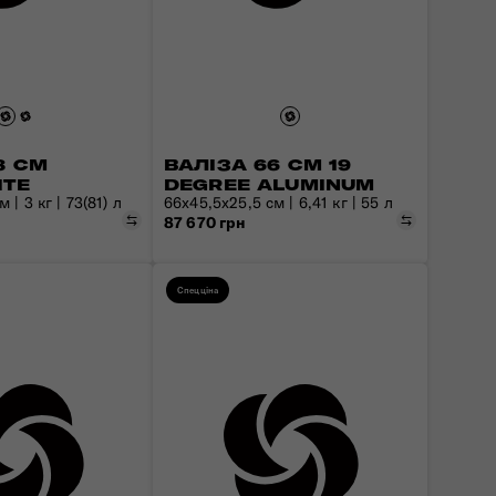
8 СМ
ВАЛІЗА 66 СМ 19
ITE
DEGREE ALUMINUM
 | 3 кг | 73(81) л
66x45,5x25,5 см | 6,41 кг | 55 л
Порівняти
Порівняти
87 670 грн
Спецціна