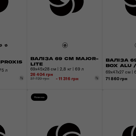
ВАЛІЗА 69 СМ MAJOR-
ВАЛІЗА 69
 PROXIS
LITE
BOX ALU 
69x45x28 см | 2,8 кг | 69 л
75 л
69х47х27 см | 6
26 404 грн
Порівняти
Порівняти
71 860 грн
- 11 316 грн
37 720 грн
Новинка