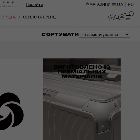
— нашу
Перейти
UA
RU
МАГАЗИНИ
ю багажу
ОЗПРОДАЖІ
СЕРВІС ТА БРЕНД
СОРТУВАТИ
ВИГОТОВЛЕНО ІЗ
ПРЕМІАЛЬНИХ
МАТЕРІАЛІВ
ИЙ ЦЕНТР В КИЄВІ