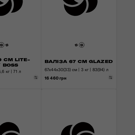
 СМ LITE-
ВАЛІЗА 67 СМ GLAZED
/ BOSS
67x44x30(33) см | 3 кг | 83(94) л
,6 кг | 71 л
Порівняти
Порівняти
16 460 грн