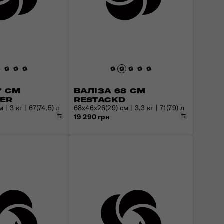
7 СМ
ВАЛІЗА 68 СМ
DER
RESTACKD
 | 3 кг | 67(74,5) л
68x46x26(29) см | 3,3 кг | 71(79) л
Порівняти
Порівняти
19 290 грн