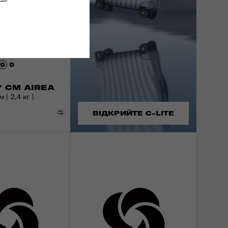
7 СМ AIREA
 | 2,4 кг |
Порівняти
ВІДКРИЙТЕ C-LITE