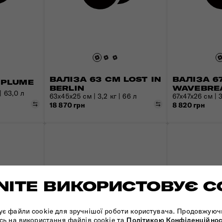
ВАЛІЗА 63 СМ LOST IN
ВАЛІЗА 6
 PLUME
BERLIN
WAVEBRE
| 63,0 л
63х45х25 см | 3,2 кг | 66 л
67x47x26 см | 3
Порівняти
Порівняти
18 870 грн
8 820 грн
ITE ВИКОРИСТОВУЄ C
ує файли cookie для зручнішої роботи користувача. Продовжуюч
сь на використання файлів cookie та
Політикою Конфіденційнос