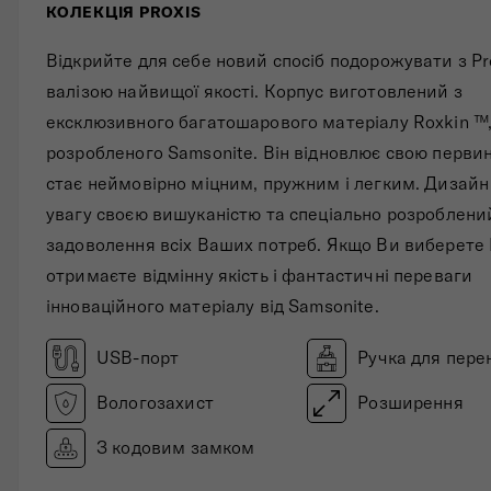
КОЛЕКЦІЯ PROXIS
Складані сумки
Відкрийте для себе новий спосіб подорожувати з Pro
Дивитись все
валізою найвищої якості. Корпус виготовлений з
ексклюзивного багатошарового матеріалу Roxkin ™
розробленого Samsonite. Він відновлює свою перви
стає неймовірно міцним, пружним і легким. Дизайн
увагу своєю вишуканістю та спеціально розроблени
задоволення всіх Ваших потреб. Якщо Ви виберете P
отримаєте відмінну якість і фантастичні переваги
інноваційного матеріалу від Samsonite.
USB-порт
Ручка для пере
Вологозахист
Розширення
З кодовим замком