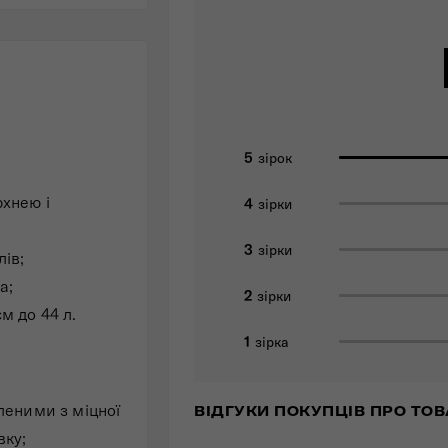
5
зірок
хнею і
4
зірки
3
зірки
лів;
а;
2
зірки
м до 44 л.
1
зірка
леними з міцної
ВІДГУКИ ПОКУПЦІВ ПРО ТОВА
вку;