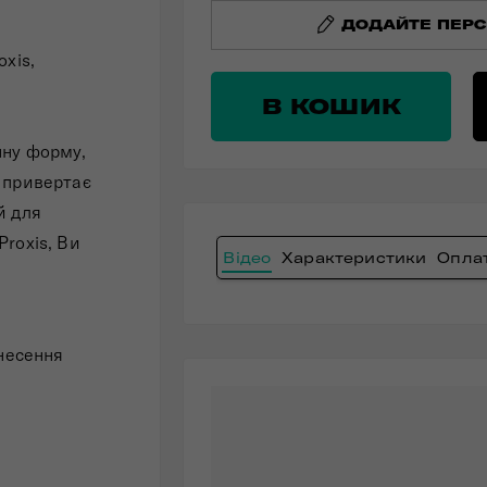
ДОДАЙТЕ ПЕРС
xis,
В КОШИК
,
нну форму,
 привертає
й для
roxis, Ви
Відео
Характеристики
Оплат
несення