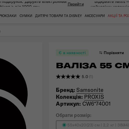
 подарунок. Даруйте eлектронний
Відкрийте Nexis 
Перейти
фікат > від 1000 грн
найновішу колекці
РЮКЗАКИ
СУМКИ
ДИТЯЧІ ТОВАРИ ТА DISNEY
АКСЕСУАРИ
АКЦІЇ ТА Р
м
кат
кат
кат
кат
кат
кат
Є в наявності
Порівняти
ВАЛІЗА 55 СМ
5.0
(1)
Бренд:
Samsonite
Колекція:
PROXIS
Артикул:
CW6*74001
 ЗАПИТАННЯ
СЕРВІСН
Обрати розмір:
55x40x20(23) см | 2,2 кг | 38(44)