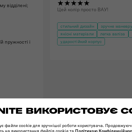
★★★★★
у відділені;
Цей колір просто ВАУ!
стильний дизайн
зручне маневр
якісні матеріали
легка валіза
й пружності і
ударостійкий корпус
ITE ВИКОРИСТОВУЄ C
у маневреність і
ує файли cookie для зручнішої роботи користувача. Продовжуюч
сь на використання файлів cookie та
Політикою Конфіденційнос