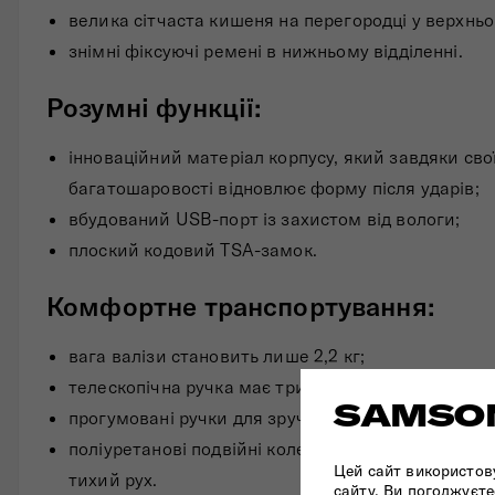
велика сітчаста кишеня на перегородці у верхньом
знімні фіксуючі ремені в нижньому відділенні.
Розумні функції:
інноваційний матеріал корпусу, який завдяки свої
багатошаровості відновлює форму після ударів;
вбудований USB-порт із захистом від вологи;
плоский кодовий TSA-замок.
Комфортне транспортування:
вага валізи становить лише 2,2 кг;
телескопічна ручка має три рівня довжини;
SAMSON
прогумовані ручки для зручного перенесення;
поліуретанові подвійні колеса забезпечують легк
Цей сайт використов
тихий рух.
сайту, Ви погоджуєте