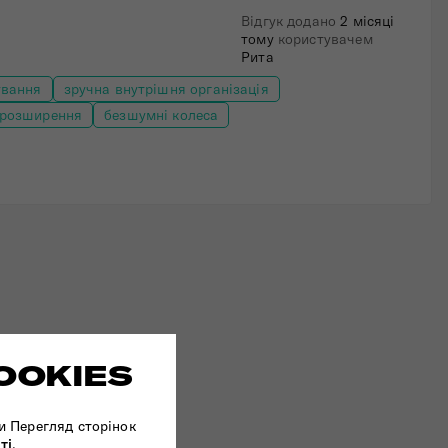
Відгук додано
2 місяці
тому
користувачем
Рита
ування
зручна внутрішня організація
розширення
безшумні колеса
OOKIES
и Перегляд сторінок
ті
.