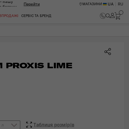
— нашу
Перейти
UA
RU
МАГАЗИНИ
ю багажу
В КОШИК
ОЗПРОДАЖІ
СЕРВІС ТА БРЕНД
 PROXIS LIME
ИЙ ЦЕНТР В КИЄВІ
Таблиця розмірів
 л