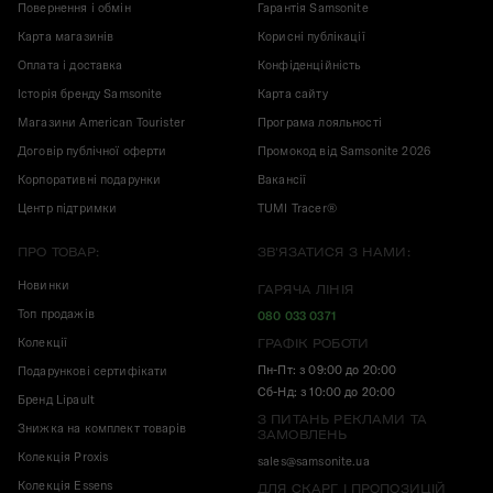
Повернення і обмін
Гарантія Samsonite
Карта магазинів
Корисні публікації
Оплата і доставка
Конфіденційність
Історія бренду Samsonite
Карта сайту
Магазини American Tourister
Програма лояльності
Договір публічної оферти
Промокод від Samsonite 2026
Корпоративні подарунки
Вакансії
Центр підтримки
TUMI Tracer®
ПРО ТОВАР:
ЗВ'ЯЗАТИСЯ З НАМИ:
Новинки
ГАРЯЧА ЛІНІЯ
Топ продажів
080 033 0371
Колекції
ГРАФІК РОБОТИ
Пн-Пт: з 09:00 до 20:00
Подарункові сертифікати
Сб-Нд: з 10:00 до 20:00
Бренд Lipault
З ПИТАНЬ РЕКЛАМИ ТА
Знижка на комплект товарів
ЗАМОВЛЕНЬ
Колекція Proxis
sales@samsonite.ua
Колекція Essens
ДЛЯ СКАРГ І ПРОПОЗИЦІЙ