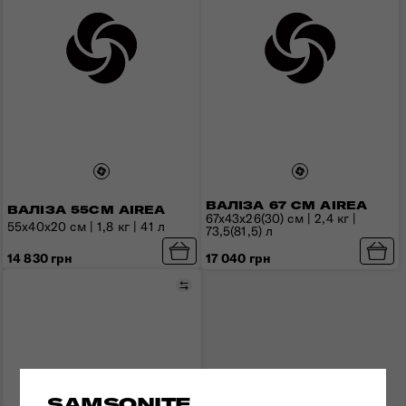
ВАЛІЗА 67 СМ AIREA
ВАЛІЗА 55СМ AIREA
67x43x26(30) см | 2,4 кг |
55x40x20 см | 1,8 кг | 41 л
73,5(81,5) л
14 830 грн
17 040 грн
Порівняти
SAMSONITE