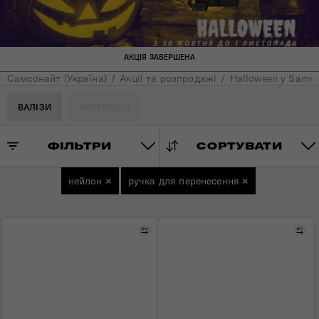
АКЦІЯ ЗАВЕРШЕНА
Самсонайт (Україна)
Акції та розпродажі
Halloween у Samso
ВАЛІЗИ
АКСЕСУАРИ
ФІЛЬТРИ
СОРТУВАТИ
нейлон
×
ручка для перенесення
×
Порівняти
Пор