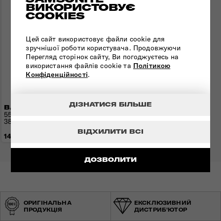
ВИКОРИСТОВУЄ
COOKIES
Цей сайт використовує файли cookie для
зручнішої роботи користувача. Продовжуючи
Перегляд сторінок сайту, Ви погоджуєтесь на
використання файлів cookie та
Політикою
Конфіденційності
.
ДІЗНАТИСЯ БІЛЬШЕ
ВАЛІЗА 55 СМ AIREA
55x35x22(25) см | 1,8 кг |
38(43,5) л
ВІДХИЛИТИ ВСІ
14 830 грн
ДОЗВОЛИТИ
ОРИГІНАЛЬНА
ЕКСКЛЮЗИВНИЙ
ПРОДУКЦІЯ
ДИСТРИБ'ЮТОР