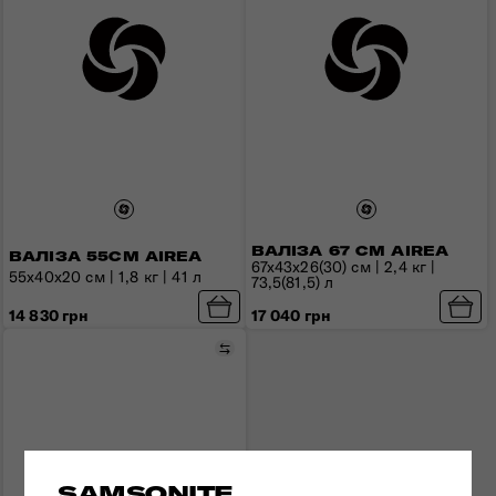
ВАЛІЗА 67 СМ AIREA
ВАЛІЗА 55СМ AIREA
67x43x26(30) см | 2,4 кг |
55x40x20 см | 1,8 кг | 41 л
73,5(81,5) л
14 830 грн
17 040 грн
Порівняти
SAMSONITE