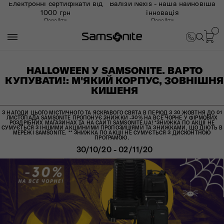
Електронні сертифікати від
Валізи Nexis - наша найновіша
1000 грн
інновація
Перейти
Перейти
HALLOWEEN У SAMSONITE. ВАРТО
КУПУВАТИ!: М'ЯКИЙ КОРПУС, ЗОВНІШНЯ
КИШЕНЯ
З НАГОДИ ЦЬОГО МІСТИЧНОГО ТА ЯСКРАВОГО СВЯТА В ПЕРІОД З 30 ЖОВТНЯ ДО 01
ЛИСТОПАДА SAMSONITE ПРОПОНУЄ ЗНИЖКИ -30% НА ВСЕ ЧОРНЕ У ФІРМОВИХ
РОЗДРІБНИХ МАГАЗИНАХ ТА НА САЙТІ SAMSONITE.UA! *ЗНИЖКА ПО АКЦІЇ НЕ
СУМУЄТЬСЯ З ІНШИМИ АКЦІЙНИМИ ПРОПОЗИЦІЯМИ ТА ЗНИЖКАМИ, ЩО ДІЮТЬ В
МЕРЕЖІ SAMSONITE. ** ЗНИЖКА ПО АКЦІЇ НЕ СУМУЄТЬСЯ З ДИСКОНТНОЮ
ПРОГРАМОЮ.
30/10/20 - 02/11/20