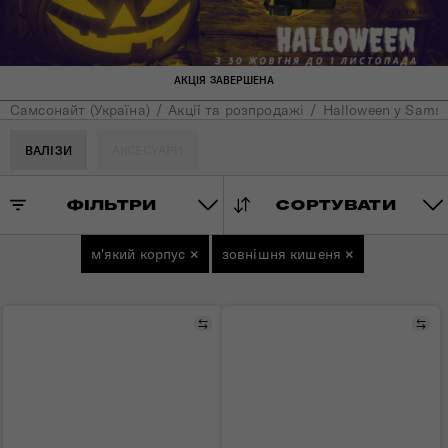
АКЦІЯ ЗАВЕРШЕНА
Самсонайт (Україна)
Акції та розпродажі
Halloween у Samso
ВАЛІЗИ
АКСЕСУАРИ
ФІЛЬТРИ
СОРТУВАТИ
м'який корпус
×
зовнішня кишеня
×
Порівняти
Пор