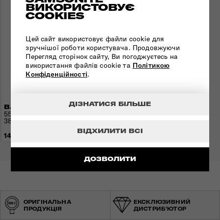
ВИКОРИСТОВУЄ
COOKIES
Цей сайт використовує файли cookie для
зручнішої роботи користувача. Продовжуючи
Перегляд сторінок сайту, Ви погоджуєтесь на
використання файлів cookie та
Політикою
Конфіденційності
.
ДІЗНАТИСЯ БІЛЬШЕ
ВАЛІЗА 55 СМ AIREA
55x35x22(25) см | 1,8 кг |
38(43,5) л
ВІДХИЛИТИ ВСІ
14 830 грн
ДОЗВОЛИТИ
ОРИГІНАЛЬНА
ЕКСКЛЮЗИВНИЙ
ПРОДУКЦІЯ
ДИСТРИБ'ЮТОР