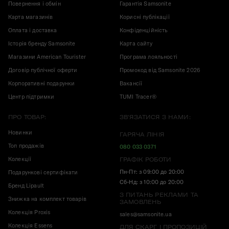
Повернення і обмін
Гарантія Samsonite
Карта магазинів
Корисні публікації
Оплата і доставка
Конфіденційність
Історія бренду Samsonite
Карта сайту
Магазини American Tourister
Програма лояльності
Договір публічної оферти
Промокод від Samsonite 2026
Корпоративні подарунки
Вакансії
Центр підтримки
TUMI Tracer®
ПРО ТОВАР:
ЗВ'ЯЗАТИСЯ З НАМИ:
Новинки
ГАРЯЧА ЛІНІЯ
Топ продажів
080 033 0371
Колекції
ГРАФІК РОБОТИ
Пн-Пт: з 09:00 до 20:00
Подарункові сертифікати
Сб-Нд: з 10:00 до 20:00
Бренд Lipault
З ПИТАНЬ РЕКЛАМИ ТА
Знижка на комплект товарів
ЗАМОВЛЕНЬ
Колекція Proxis
sales@samsonite.ua
Колекція Essens
ДЛЯ СКАРГ І ПРОПОЗИЦІЙ