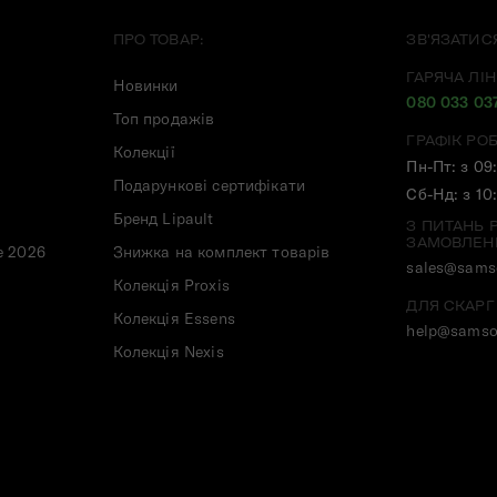
ПРО ТОВАР:
ЗВ'ЯЗАТИС
ГАРЯЧА ЛІН
Новинки
080 033 03
Топ продажів
ГРАФІК РО
Колекції
Пн-Пт: з 09
Подарункові сертифікати
Сб-Нд: з 10
Бренд Lipault
З ПИТАНЬ 
ЗАМОВЛЕН
e 2026
Знижка на комплект товарів
sales@samso
Колекція Proxis
ДЛЯ СКАРГ
Колекція Essens
help@samso
Колекція Nexis