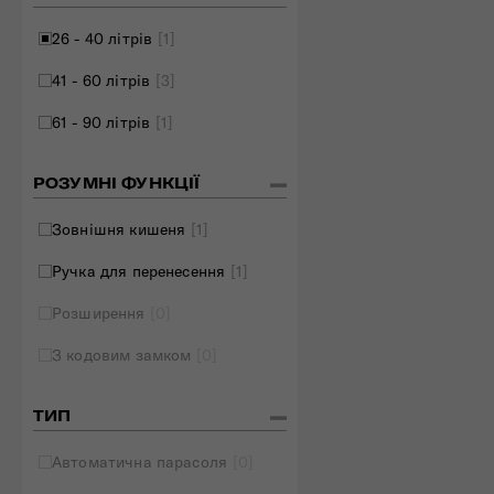
26 - 40 літрів
[1]
41 - 60 літрів
[3]
61 - 90 літрів
[1]
РОЗУМНІ ФУНКЦІЇ
Зовнішня кишеня
[1]
Ручка для перенесення
[1]
Розширення
[0]
З кодовим замком
[0]
ТИП
Автоматична парасоля
[0]