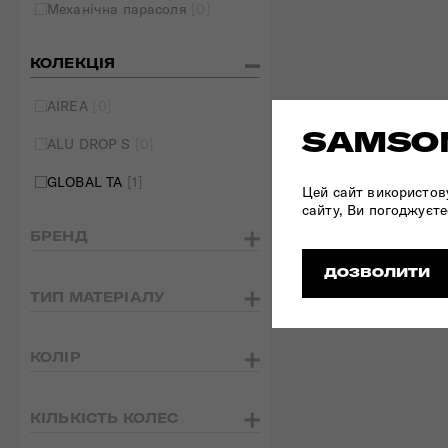
Механічна парасоля
[0]
КОЛЕКЦІЯ
AIREA
[0]
SAMSON
ALU DROP S
[0]
GLOBAL TA
[1]
Цей сайт використов
сайту, Ви погоджуєте
БРЕНД
ДОЗВОЛИТИ
ТИП МАТЕРІАЛУ
КОЛІР
КІЛЬКІСТЬ КОЛЕС