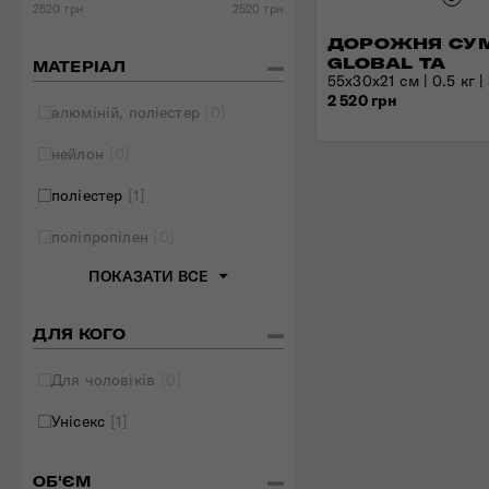
2520 грн
2520 грн
Складані сумки
ДОРОЖНЯ СУ
Дивитись все
GLOBAL TA
МАТЕРІАЛ
55x30x21 см | 0.5 кг |
2 520 грн
алюміній, поліестер
[0]
нейлон
[0]
поліестер
[1]
поліпропілен
[0]
ПОКАЗАТИ ВСЕ
ДЛЯ КОГО
Для чоловіків
[0]
Унісекс
[1]
ОБ'ЄМ