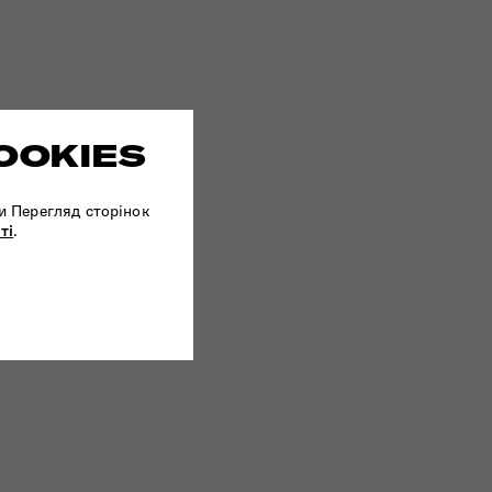
OOKIES
и Перегляд сторінок
ті
.