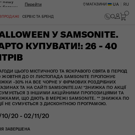
— нашу
Перейти
UA
RU
МАГАЗИНИ
ю багажу
ОЗПРОДАЖІ
СЕРВІС ТА БРЕНД
ALLOWEEN У SAMSONITE.
АРТО КУПУВАТИ!: 26 - 40
ІТРІВ
АГОДИ ЦЬОГО МІСТИЧНОГО ТА ЯСКРАВОГО СВЯТА В ПЕРІОД
0 ЖОВТНЯ ДО 01 ЛИСТОПАДА SAMSONITE ПРОПОНУЄ
ЖКИ -30% НА ВСЕ ЧОРНЕ У ФІРМОВИХ РОЗДРІБНИХ
АЗИНАХ ТА НА САЙТІ SAMSONITE.UA! *ЗНИЖКА ПО АКЦІЇ
СУМУЄТЬСЯ З ІНШИМИ АКЦІЙНИМИ ПРОПОЗИЦІЯМИ ТА
ЖКАМИ, ЩО ДІЮТЬ В МЕРЕЖІ SAMSONITE. ** ЗНИЖКА ПО
ІЇ НЕ СУМУЄТЬСЯ З ДИСКОНТНОЮ ПРОГРАМОЮ.
/10/20 - 02/11/20
ИЙ ЦЕНТР В КИЄВІ
ІЯ ЗАВЕРШЕНА