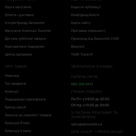
Карта магазинів
Корисні публікації
Оплата і доставка
Конфіденційність
Історія бренду Samsonite
Карта сайту
Магазини American Tourister
Програма лояльності
Договір публічної оферти
Промокод від Samsonite 2026
Корпоративні подарунки
Вакансії
Центр підтримки
TUMI Tracer®
ПРО ТОВАР:
ЗВ'ЯЗАТИСЯ З НАМИ:
Новинки
ГАРЯЧА ЛІНІЯ
Топ продажів
080 033 0371
Колекції
ГРАФІК РОБОТИ
Пн-Пт: з 09:00 до 20:00
Подарункові сертифікати
Сб-Нд: з 10:00 до 20:00
Бренд Lipault
З ПИТАНЬ РЕКЛАМИ ТА
Знижка на комплект товарів
ЗАМОВЛЕНЬ
Колекція Proxis
sales@samsonite.ua
Колекція Essens
ДЛЯ СКАРГ І ПРОПОЗИЦІЙ