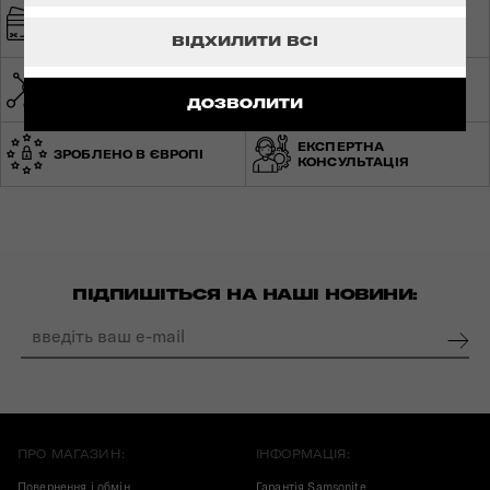
ШВИДКА ТА
БЕЗПЕЧНА ОПЛАТА
БЕЗКОШТОВНА
ДОСТАВКА
ВІДХИЛИТИ ВСІ
МЕРЕЖА МАГАЗИНІВ ПО
СВІТОВА ГАРАНТІЯ
УКРАЇНІ
ДОЗВОЛИТИ
ЕКСПЕРТНА
ЗРОБЛЕНО В ЄВРОПІ
КОНСУЛЬТАЦІЯ
ПІДПИШІТЬСЯ НА НАШІ НОВИНИ:
ПРО МАГАЗИН:
ІНФОРМАЦІЯ:
Повернення і обмін
Гарантія Samsonite