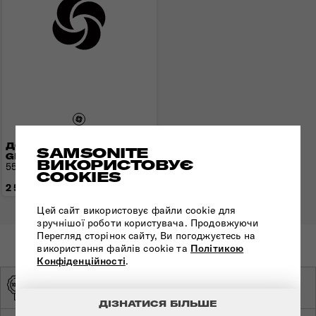
ДОРОЖНЯ СУМКА
SAMSONITE
GLOBAL TA
ВИКОРИСТОВУЄ
55x30x21 см | 0.5 кг | 34 л
COOKIES
2 520 грн
Цей сайт використовує файли cookie для
зручнішої роботи користувача. Продовжуючи
Перегляд сторінок сайту, Ви погоджуєтесь на
використання файлів cookie та
Політикою
Конфіденційності
.
ОРИГІНАЛЬНА
ЕКСКЛЮЗИВНИЙ
ПРОДУКЦІЯ
ДИСТРИБ'ЮТОР
ДІЗНАТИСЯ БІЛЬШЕ