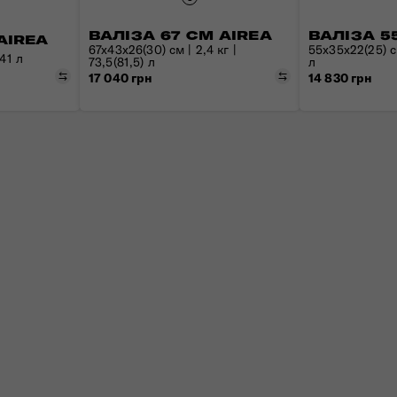
ВАЛІЗА 67 СМ AIREA
ВАЛІЗА 5
AIREA
67x43x26(30) см | 2,4 кг |
55x35x22(25) см
 41 л
73,5(81,5) л
л
Порівняти
Порівняти
17 040 грн
14 830 грн