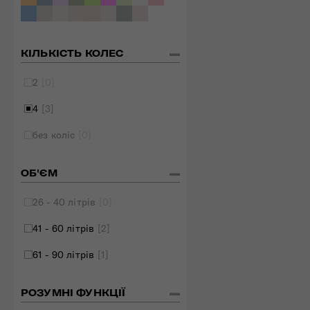
КІЛЬКІСТЬ КОЛЕС
2
[0]
4
[3]
без коліс
[0]
ОБ'ЄМ
26 - 40 літрів
[0]
41 - 60 літрів
[2]
61 - 90 літрів
[1]
РОЗУМНІ ФУНКЦІЇ