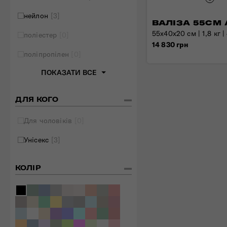
Складані сумки
нейлон
[3]
ВАЛІЗА 55СМ 
Дивитись все
55x40x20 см | 1,8 кг |
поліестер
[0]
14 830 грн
поліпропілен
[0]
ПОКАЗАТИ ВСЕ
ДЛЯ КОГО
Для чоловіків
[0]
Унісекс
[3]
КОЛІР