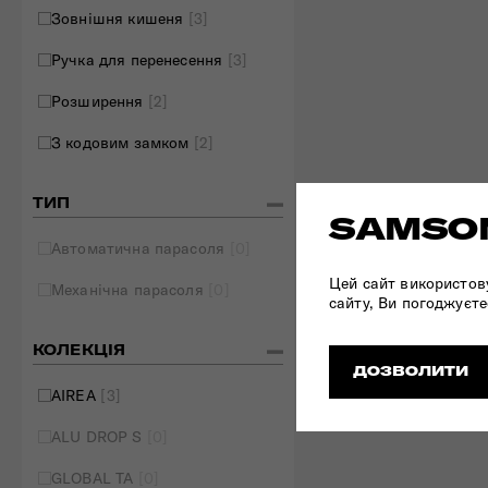
Зовнішня кишеня
[3]
Ручка для перенесення
[3]
Розширення
[2]
З кодовим замком
[2]
ТИП
SAMSON
Автоматична парасоля
[0]
Цей сайт використов
Механічна парасоля
[0]
сайту, Ви погоджуєте
КОЛЕКЦІЯ
ДОЗВОЛИТИ
AIREA
[3]
ALU DROP S
[0]
GLOBAL TA
[0]