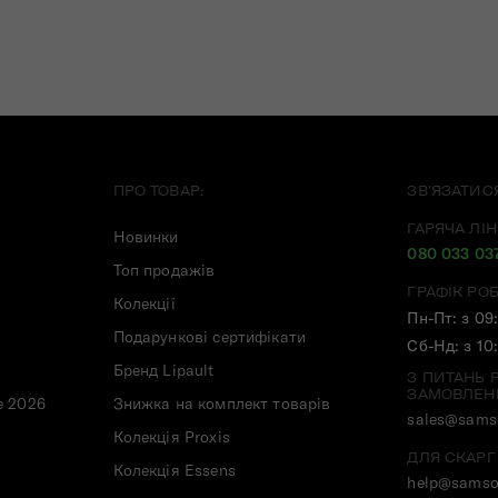
ПРО ТОВАР:
ЗВ'ЯЗАТИС
ГАРЯЧА ЛІН
Новинки
080 033 03
Топ продажів
ГРАФІК РО
Колекції
Пн-Пт: з 09
Подарункові сертифікати
Сб-Нд: з 10
Бренд Lipault
З ПИТАНЬ 
ЗАМОВЛЕН
e 2026
Знижка на комплект товарів
sales@samso
Колекція Proxis
ДЛЯ СКАРГ
Колекція Essens
help@samso