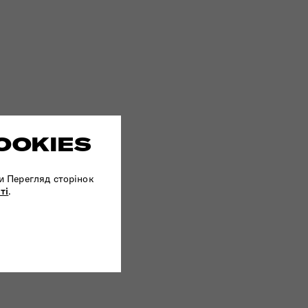
OOKIES
и Перегляд сторінок
ті
.