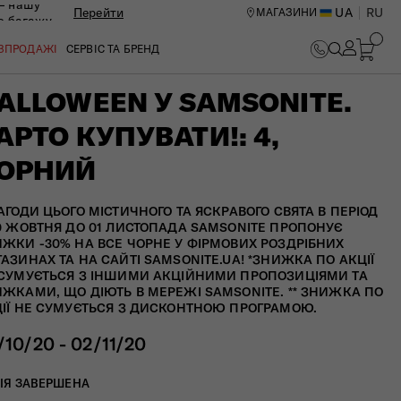
— нашу
Перейти
UA
RU
МАГАЗИНИ
ю багажу
ОЗПРОДАЖІ
СЕРВІС ТА БРЕНД
ALLOWEEN У SAMSONITE.
АРТО КУПУВАТИ!: 4,
ОРНИЙ
АГОДИ ЦЬОГО МІСТИЧНОГО ТА ЯСКРАВОГО СВЯТА В ПЕРІОД
0 ЖОВТНЯ ДО 01 ЛИСТОПАДА SAMSONITE ПРОПОНУЄ
ЖКИ -30% НА ВСЕ ЧОРНЕ У ФІРМОВИХ РОЗДРІБНИХ
АЗИНАХ ТА НА САЙТІ SAMSONITE.UA! *ЗНИЖКА ПО АКЦІЇ
СУМУЄТЬСЯ З ІНШИМИ АКЦІЙНИМИ ПРОПОЗИЦІЯМИ ТА
ЖКАМИ, ЩО ДІЮТЬ В МЕРЕЖІ SAMSONITE. ** ЗНИЖКА ПО
ІЇ НЕ СУМУЄТЬСЯ З ДИСКОНТНОЮ ПРОГРАМОЮ.
/10/20 - 02/11/20
ИЙ ЦЕНТР В КИЄВІ
ІЯ ЗАВЕРШЕНА