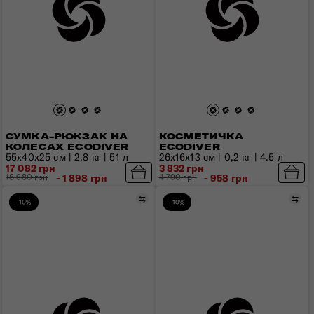
СУМКА-РЮКЗАК НА
КОСМЕТИЧКА
КОЛЕСАХ ECODIVER
ECODIVER
55x40x25 см | 2,8 кг | 51 л
26х16х13 см | 0,2 кг | 4.5 л
17 082 грн
3 832 грн
18 980 грн
- 1 898 грн
4 790 грн
- 958 грн
Порівняти
Пор
-10%
-10%