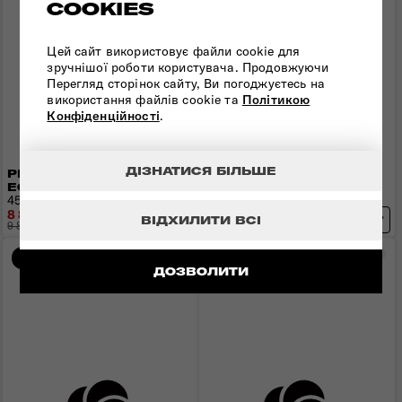
COOKIES
Цей сайт використовує файли cookie для
зручнішої роботи користувача. Продовжуючи
Перегляд сторінок сайту, Ви погоджуєтесь на
використання файлів cookie та
Політикою
Конфіденційності
.
ДІЗНАТИСЯ БІЛЬШЕ
РЮКЗАК 15.6"
ГАМАНЕЦЬ ECODIVER
ECODIVER
ADD-ONS
45x32x20 см | 0,9 кг | 19 л
23x12x6 см
8 838 грн
3 258 грн
ВІДХИЛИТИ ВСІ
9 820 грн
- 982 грн
3 620 грн
- 362 грн
Порівняти
Пор
Новинка
-10%
ДОЗВОЛИТИ