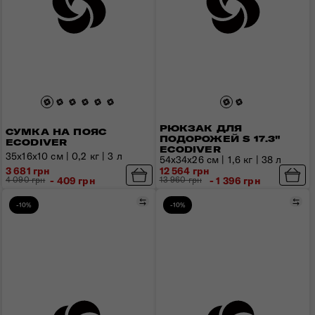
РЮКЗАК ДЛЯ
СУМКА НА ПОЯС
ПОДОРОЖЕЙ S 17.3"
ECODIVER
ECODIVER
35x16x10 см | 0,2 кг | 3 л
54x34x26 см | 1,6 кг | 38 л
3 681 грн
12 564 грн
4 090 грн
- 409 грн
13 960 грн
- 1 396 грн
Порівняти
Пор
-10%
-10%