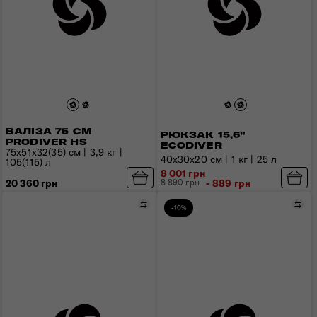
ВАЛІЗА 75 СМ
РЮКЗАК 15,6"
PRODIVER HS
ECODIVER
75x51x32(35) см | 3,9 кг |
40x30x20 см | 1 кг | 25 л
105(115) л
8 001 грн
8 890 грн
- 889 грн
20 360 грн
Порівняти
Пор
-10%