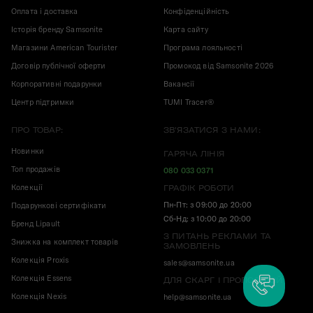
Оплата і доставка
Конфіденційність
Історія бренду Samsonite
Карта сайту
Магазини American Tourister
Програма лояльності
Договір публічної оферти
Промокод від Samsonite 2026
Корпоративні подарунки
Вакансії
Центр підтримки
TUMI Tracer®
ПРО ТОВАР:
ЗВ'ЯЗАТИСЯ З НАМИ:
Новинки
ГАРЯЧА ЛІНІЯ
Топ продажів
080 033 0371
Колекції
ГРАФІК РОБОТИ
Пн-Пт: з 09:00 до 20:00
Подарункові сертифікати
Сб-Нд: з 10:00 до 20:00
Бренд Lipault
З ПИТАНЬ РЕКЛАМИ ТА
Знижка на комплект товарів
ЗАМОВЛЕНЬ
Колекція Proxis
sales@samsonite.ua
Колекція Essens
ДЛЯ СКАРГ І ПРОПОЗИЦІЙ
Колекція Nexis
help@samsonite.ua