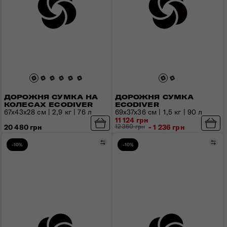
ДОРОЖНЯ СУМКА НА
ДОРОЖНЯ СУМКА
КОЛЕСАХ ECODIVER
ECODIVER
67x43x28 см | 2,9 кг | 76 л
69x37x36 см | 1,5 кг | 90 л
11 124 грн
20 480 грн
12 360 грн
- 1 236 грн
Порівняти
Пор
-10%
-10%