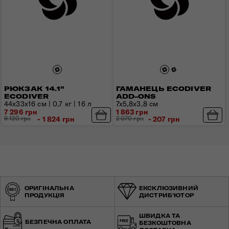
РЮКЗАК 14.1"
ГАМАНЕЦЬ ECODIVER
ECODIVER
ADD-ONS
44x33x16 см | 0,7 кг | 16 л
7x5,8x3,8 см
7 296 грн
1 863 грн
9 120 грн
- 1 824 грн
2 070 грн
- 207 грн
ОРИГІНАЛЬНА
ЕКСКЛЮЗИВНИЙ
ПРОДУКЦІЯ
ДИСТРИБ'ЮТОР
ШВИДКА ТА
БЕЗПЕЧНА ОПЛАТА
БЕЗКОШТОВНА