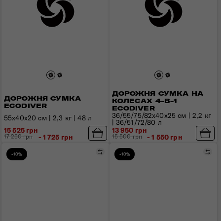
ДОРОЖНЯ СУМКА НА
ДОРОЖНЯ СУМКА
КОЛЕСАХ 4-В-1
ECODIVER
ECODIVER
36/55/75/82x40x25 см | 2,2 кг
55x40x20 см | 2,3 кг | 48 л
| 36/51/72/80 л
15 525 грн
13 950 грн
17 250 грн
- 1 725 грн
15 500 грн
- 1 550 грн
Порівняти
Пор
-10%
-10%