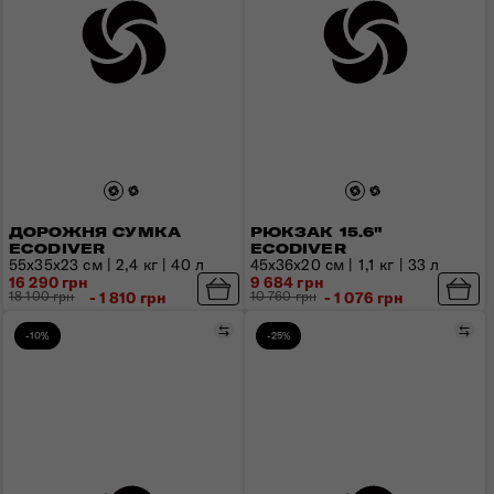
ДОРОЖНЯ СУМКА
РЮКЗАК 15.6"
ECODIVER
ECODIVER
55x35x23 см | 2,4 кг | 40 л
45х36х20 см | 1,1 кг | 33 л
16 290 грн
9 684 грн
18 100 грн
- 1 810 грн
10 760 грн
- 1 076 грн
Порівняти
Пор
-10%
-25%