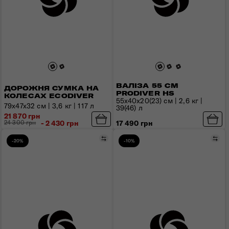
ВАЛІЗА 55 СМ
ДОРОЖНЯ СУМКА НА
PRODIVER HS
КОЛЕСАХ ECODIVER
55x40x20(23) см | 2,6 кг |
79x47x32 см | 3,6 кг | 117 л
39(46) л
21 870 грн
24 300 грн
- 2 430 грн
17 490 грн
Порівняти
Пор
-20%
-10%