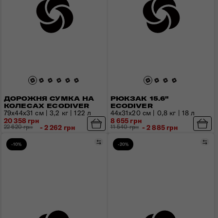
ДОРОЖНЯ СУМКА НА
РЮКЗАК 15.6"
КОЛЕСАХ ECODIVER
ECODIVER
79x44x31 см | 3,2 кг | 122 л
44x31x20 см | 0,8 кг | 18 л
20 358 грн
8 655 грн
22 620 грн
- 2 262 грн
11 540 грн
- 2 885 грн
Порівняти
Пор
-10%
-20%