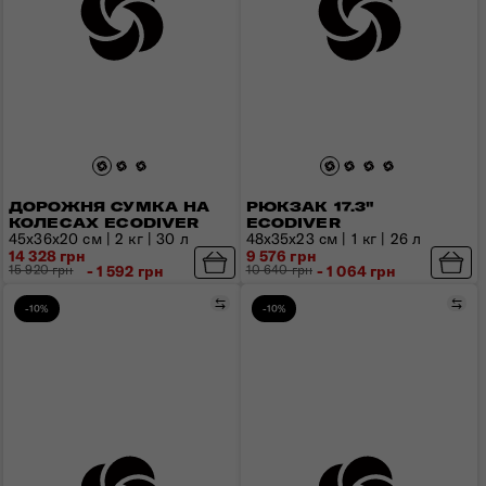
ДОРОЖНЯ СУМКА НА
РЮКЗАК 17.3"
КОЛЕСАХ ECODIVER
ECODIVER
45x36x20 см | 2 кг | 30 л
48x35x23 см | 1 кг | 26 л
14 328 грн
9 576 грн
15 920 грн
- 1 592 грн
10 640 грн
- 1 064 грн
Порівняти
Пор
-10%
-10%