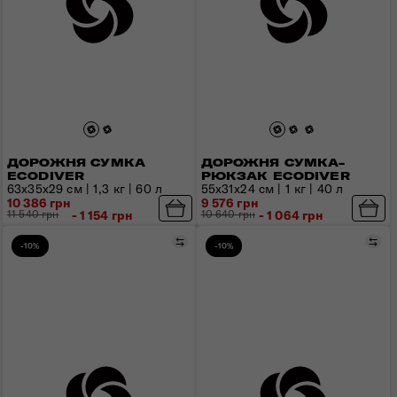
ДОРОЖНЯ СУМКА
ДОРОЖНЯ СУМКА-
ECODIVER
РЮКЗАК ECODIVER
63x35x29 см | 1,3 кг | 60 л
55x31x24 см | 1 кг | 40 л
10 386 грн
9 576 грн
11 540 грн
- 1 154 грн
10 640 грн
- 1 064 грн
Порівняти
Пор
-10%
-10%