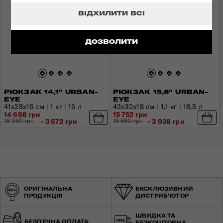
ВІДХИЛИТИ ВСІ
ДОЗВОЛИТИ
РЮКЗАК 14,1" URBAN-
РЮКЗАК 15,6" URBAN-
EYE
EYE
41x28x16 см | 1 кг | 15 л
43x30x18 см | 1,1 кг | 18,5 л
14 688 грн
15 752 грн
18 360 грн
- 3 672 грн
19 690 грн
- 3 938 грн
ОРИГІНАЛЬНА
ЕКСКЛЮЗИВНИЙ
ПРОДУКЦІЯ
ДИСТРИБ'ЮТОР
ШВИДКА ТА
БЕЗПЕЧНА ОПЛАТА
БЕЗКОШТОВНА