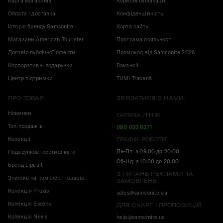
Карта магазинів
Корисні публікації
Оплата і доставка
Конфіденційність
Історія бренду Samsonite
Карта сайту
Магазини American Tourister
Програма лояльності
Договір публічної оферти
Промокод від Samsonite 2026
Корпоративні подарунки
Вакансії
Центр підтримки
TUMI Tracer®
ПРО ТОВАР:
ЗВ'ЯЗАТИСЯ З НАМИ:
Новинки
ГАРЯЧА ЛІНІЯ
Топ продажів
080 033 0371
Колекції
ГРАФІК РОБОТИ
Пн-Пт: з 09:00 до 20:00
Подарункові сертифікати
Сб-Нд: з 10:00 до 20:00
Бренд Lipault
З ПИТАНЬ РЕКЛАМИ ТА
Знижка на комплект товарів
ЗАМОВЛЕНЬ
Колекція Proxis
sales@samsonite.ua
Колекція Essens
ДЛЯ СКАРГ І ПРОПОЗИЦІЙ
Колекція Nexis
help@samsonite.ua