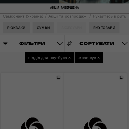
АКЦІЯ ЗАВЕРШЕНА
Самсонайт (Україна)
Акції та розпродажі
Рухайтесь в ритмі
РЮКЗАКИ
СУМКИ
АКСЕСУАРИ
ЕКО ТОВАРИ
ФІЛЬТРИ
СОРТУВАТИ
відділ для ноутбука
×
urban-eye
×
Порівняти
Пор