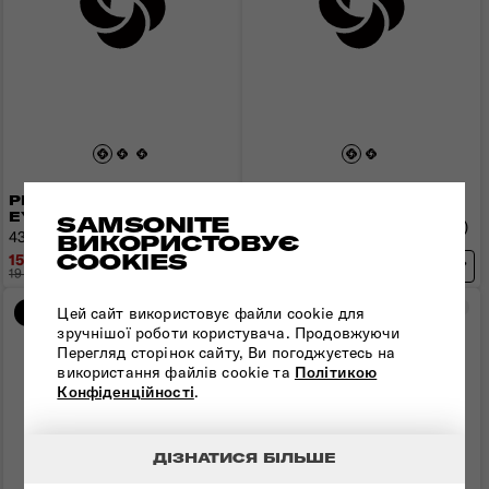
РЮКЗАК 15,6" URBAN-
РЮКЗАК 15,6" URBAN-
EYE
EYE
SAMSONITE
46x32x9(24) см | 1,2 кг | 22(24)
43x30x20 см | 1,2 кг | 21 л
ВИКОРИСТОВУЄ
л
COOKIES
15 544 грн
15 216 грн
19 430 грн
- 3 886 грн
19 020 грн
- 3 804 грн
Порівняти
Пор
Цей сайт використовує файли cookie для
-20%
-20%
зручнішої роботи користувача. Продовжуючи
Перегляд сторінок сайту, Ви погоджуєтесь на
використання файлів cookie та
Політикою
Конфіденційності
.
ДІЗНАТИСЯ БІЛЬШЕ