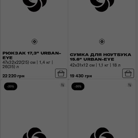
РЮКЗАК 17,3" URBAN-
СУМКА ДЛЯ НОУТБУКА
EYE
15.6" URBAN-EYE
47x32x22(25) см | 1,4 кг |
42x31x12 см | 1,1 кг | 18 л
26(35) л
19 430 грн
22 220 грн
Порівняти
Пор
-20%
-20%