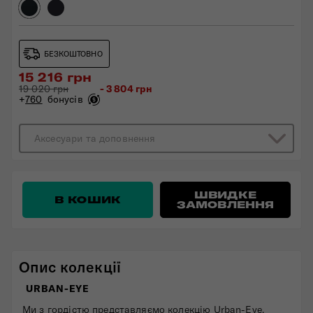
БЕЗКОШТОВНО
15 216 грн
19 020 грн
- 3 804 грн
+
760
бонусів
Аксесуари та доповнення
ШВИДКЕ
В КОШИК
ЗАМОВЛЕННЯ
Опис колекції
URBAN-EYE
Ми з гордістю представляємо колекцію Urban-Eye,