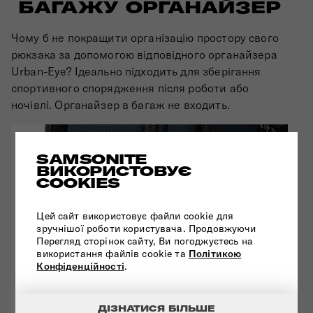
БАГАЖУ ОРГАНАЙЗЕР
Чому б не покращити організацію простору свого
рюкзака за допомогою відповідного органайзера
Urban-Eye? Ідеально підходить для зберігання
спортивного спорядження після роботи або
ночівлі. Органайзер в багаж не входить.
SAMSONITE
ВИКОРИСТОВУЄ
COOKIES
Цей сайт використовує файли cookie для
зручнішої роботи користувача. Продовжуючи
Перегляд сторінок сайту, Ви погоджуєтесь на
використання файлів cookie та
Політикою
Конфіденційності
.
ДІЗНАТИСЯ БІЛЬШЕ