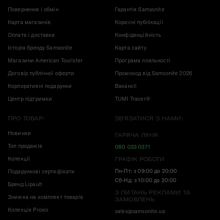
Повернення і обмін
Гарантія Samsonite
Карта магазинів
Корисні публікації
Оплата і доставка
Конфіденційність
Історія бренду Samsonite
Карта сайту
Магазини American Tourister
Програма лояльності
Договір публічної оферти
Промокод від Samsonite 2026
Корпоративні подарунки
Вакансії
Центр підтримки
TUMI Tracer®
ПРО ТОВАР:
ЗВ'ЯЗАТИСЯ З НАМИ:
Новинки
ГАРЯЧА ЛІНІЯ
Топ продажів
080 033 0371
Колекції
ГРАФІК РОБОТИ
Пн-Пт: з 09:00 до 20:00
Подарункові сертифікати
Сб-Нд: з 10:00 до 20:00
Бренд Lipault
З ПИТАНЬ РЕКЛАМИ ТА
Знижка на комплект товарів
ЗАМОВЛЕНЬ
Колекція Proxis
sales@samsonite.ua