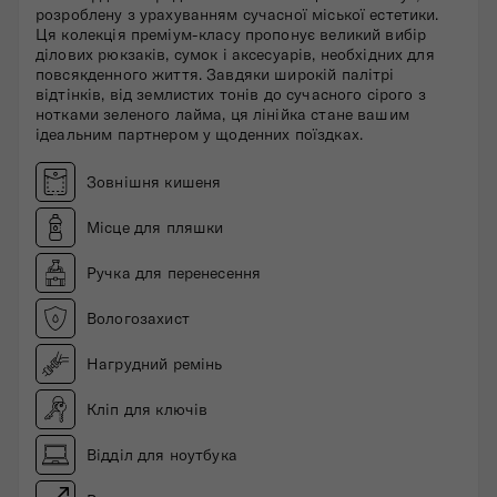
розроблену з урахуванням cучасної міської естетики.
Ця колекція преміум-класу пропонує великий вибір
ділових рюкзаків, сумок і аксесуарів, необхідних для
повсякденного життя. Завдяки широкій палітрі
відтінків, від землистих тонів до сучасного сірого з
нотками зеленого лайма, ця лінійка стане вашим
ідеальним партнером у щоденних поїздках.
Зовнішня кишеня
Місце для пляшки
Ручка для перенесення
Вологозахист
Нагрудний ремінь
Кліп для ключів
Відділ для ноутбука