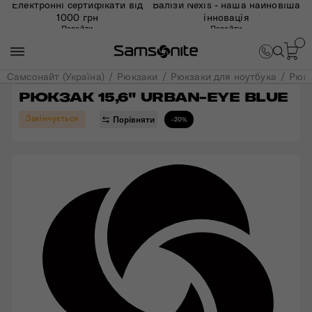
Електронні сертифікати від
Валізи Nexis - наша найновіша
1000 грн
інновація
Перейти
Перейти
Самсонайт (Україна)
Рюкзаки
Рюкзаки для ноутбука
Рюкз
РЮКЗАК 15,6" URBAN-EYE BLUE
Закінчується
Порівняти
-20%