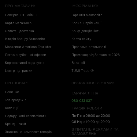
ПРО МАГАЗИН:
ІНФОРМАЦІЯ:
Повернення і обмін
Гарантія Samsonite
Карта магазинів
Корисні публікації
Оплата і доставка
Конфіденційність
Історія бренду Samsonite
Карта сайту
Магазини American Tourister
Програма лояльності
Договір публічної оферти
Промокод від Samsonite 2026
Корпоративні подарунки
Вакансії
Центр підтримки
TUMI Tracer®
ПРО ТОВАР:
ЗВ'ЯЗАТИСЯ З НАМИ:
Новинки
ГАРЯЧА ЛІНІЯ
Топ продажів
080 033 0371
Колекції
ГРАФІК РОБОТИ
Пн-Пт: з 09:00 до 20:00
Подарункові сертифікати
Сб-Нд: з 10:00 до 20:00
Бренд Lipault
З ПИТАНЬ РЕКЛАМИ ТА
Знижка на комплект товарів
ЗАМОВЛЕНЬ