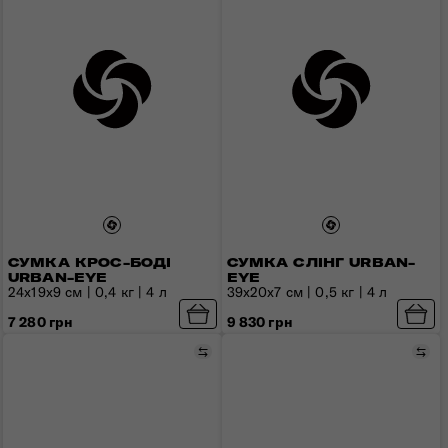
СУМКА КРОС-БОДІ
СУМКА СЛІНГ URBAN-
URBAN-EYE
EYE
24x19x9 см | 0,4 кг | 4 л
39x20x7 см | 0,5 кг | 4 л
7 280 грн
9 830 грн
Порівняти
Пор