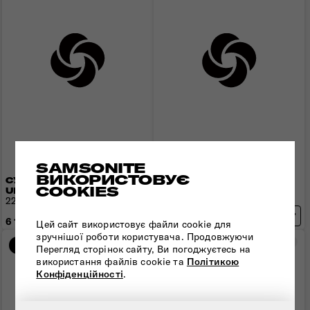
SAMSONITE
ВИКОРИСТОВУЄ
СУМКА КРОС-БОДІ
РЮКЗАК 15,6" URBAN-
COOKIES
URBAN-EYE
EYE
22x15x8 см | 0,3 кг | 3 л
43x30x20 см | 1,2 кг | 21 л
15 544 грн
6 150 грн
19 430 грн
- 3 886 грн
Цей сайт використовує файли cookie для
зручнішої роботи користувача. Продовжуючи
Порівняти
Пор
-20%
-20%
Перегляд сторінок сайту, Ви погоджуєтесь на
використання файлів cookie та
Політикою
Конфіденційності
.