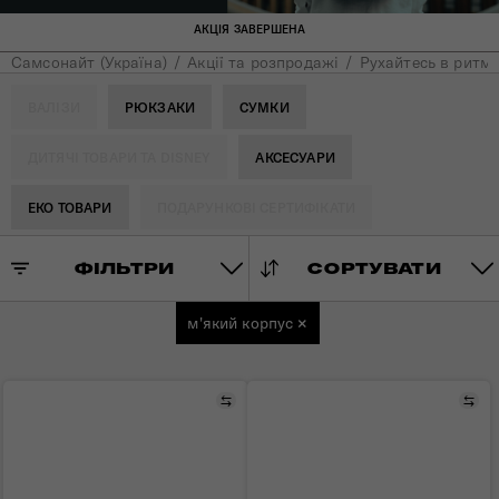
АКЦІЯ ЗАВЕРШЕНА
Самсонайт (Україна)
Акції та розпродажі
Рухайтесь в ритмі
ВАЛІЗИ
РЮКЗАКИ
СУМКИ
ДИТЯЧІ ТОВАРИ ТА DISNEY
АКСЕСУАРИ
ЕКО ТОВАРИ
ПОДАРУНКОВІ СЕРТИФІКАТИ
ФІЛЬТРИ
СОРТУВАТИ
м'який корпус
×
Порівняти
Пор