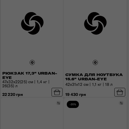
РЮКЗАК 17,3" URBAN-
СУМКА ДЛЯ НОУТБУКА
EYE
15.6" URBAN-EYE
47x32x22(25) см | 1,4 кг |
42x31x12 см | 1,1 кг | 18 л
26(35) л
19 430 грн
22 220 грн
Порівняти
Пор
-20%