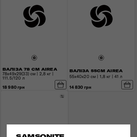
ВАЛІЗА 78 СМ AIREA
ВАЛІЗА 55СМ AIREA
78x49x29(33) см | 2,8 кг |
55x40x20 см | 1,8 кг | 41 л
111.5/120 л
14 830 грн
18 980 грн
Порівняти
SAMSONITE