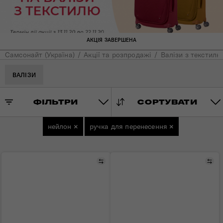
АКЦІЯ ЗАВЕРШЕНА
Самсонайт (Україна)
Акції та розпродажі
Валізи з текстилю
ВАЛІЗИ
ФІЛЬТРИ
СОРТУВАТИ
нейлон
×
ручка для перенесення
×
Порівняти
Пор