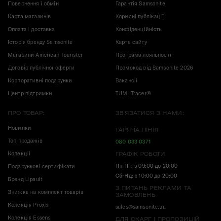
Повернення і обмін
Гарантія Samsonite
Карта магазинів
Корисні публікації
Оплата і доставка
Конфіденційність
Історія бренду Samsonite
Карта сайту
Магазини American Tourister
Програма лояльності
Договір публічної оферти
Промокод від Samsonite 2026
Корпоративні подарунки
Вакансії
Центр підтримки
TUMI Tracer®
ПРО ТОВАР:
ЗВ'ЯЗАТИСЯ З НАМИ:
Новинки
ГАРЯЧА ЛІНІЯ
Топ продажів
080 033 0371
Колекції
ГРАФІК РОБОТИ
Пн-Пт: з 09:00 до 20:00
Подарункові сертифікати
Сб-Нд: з 10:00 до 20:00
Бренд Lipault
З ПИТАНЬ РЕКЛАМИ ТА
Знижка на комплект товарів
ЗАМОВЛЕНЬ
Колекція Proxis
sales@samsonite.ua
Колекція Essens
ДЛЯ СКАРГ І ПРОПОЗИЦІЙ