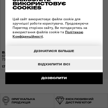
ВИКОРИСТОВУЄ
COOKIES
Цей сайт використовує файли cookie для
зручнішої роботи користувача. Продовжуючи
Перегляд сторінок сайту, Ви погоджуєтесь на
використання файлів cookie та
Політикою
Конфіденційності
.
ДІЗНАТИСЯ БІЛЬШЕ
ВАЛІЗА 67 СМ AIREA
67x43x26(30) см | 2,4 кг |
73,5(81,5) л
ВІДХИЛИТИ ВСІ
17 040 грн
ДОЗВОЛИТИ
ОРИГІНАЛЬНА
ЕКСКЛЮЗИВНИЙ
ПРОДУКЦІЯ
ДИСТРИБ'ЮТОР