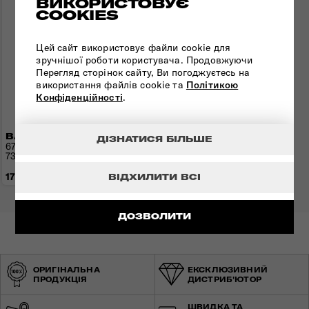
ВИКОРИСТОВУЄ
COOKIES
Цей сайт використовує файли cookie для
зручнішої роботи користувача. Продовжуючи
Перегляд сторінок сайту, Ви погоджуєтесь на
використання файлів cookie та
Політикою
Конфіденційності
.
ВАЛІЗА 67 СМ AIREA
ДІЗНАТИСЯ БІЛЬШЕ
67x43x26(30) см | 2,4 кг |
73,5(81,5) л
17 040 грн
ВІДХИЛИТИ ВСІ
ДОЗВОЛИТИ
ОРИГІНАЛЬНА
ЕКСКЛЮЗИВНИЙ
ПРОДУКЦІЯ
ДИСТРИБ'ЮТОР
ШВИДКА ТА