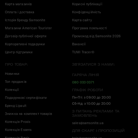
Карта магазинів
Корисні публікації
Оплата і доставка
Конфіденційність
Історія бренду Samsonite
Карта сайту
Магазини American Tourister
Програма лояльності
Договір публічної оферти
Промокод від Samsonite 2026
Корпоративні подарунки
Вакансії
Центр підтримки
TUMI Tracer®
ПРО ТОВАР:
ЗВ'ЯЗАТИСЯ З НАМИ:
Новинки
ГАРЯЧА ЛІНІЯ
Топ продажів
080 033 0371
Колекції
ГРАФІК РОБОТИ
Пн-Пт: з 09:00 до 20:00
Подарункові сертифікати
Сб-Нд: з 10:00 до 20:00
Бренд Lipault
З ПИТАНЬ РЕКЛАМИ ТА
Знижка на комплект товарів
ЗАМОВЛЕНЬ
Колекція Proxis
sales@samsonite.ua
Колекція Essens
ДЛЯ СКАРГ І ПРОПОЗИЦІЙ
Колекція Nexis
help@samsonite.ua