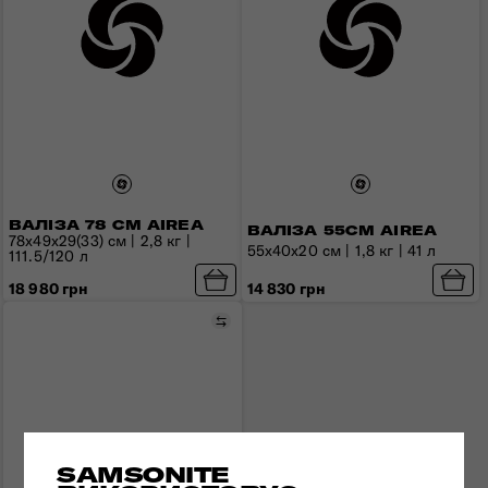
ВАЛІЗА 78 СМ AIREA
ВАЛІЗА 55СМ AIREA
78x49x29(33) см | 2,8 кг |
55x40x20 см | 1,8 кг | 41 л
111.5/120 л
14 830 грн
18 980 грн
Порівняти
SAMSONITE