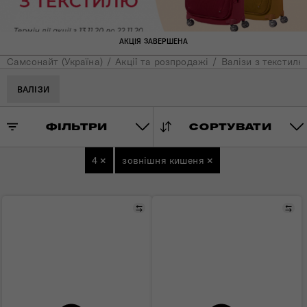
АКЦІЯ ЗАВЕРШЕНА
Самсонайт (Україна)
Акції та розпродажі
Валізи з текстилю
ВАЛІЗИ
ФІЛЬТРИ
СОРТУВАТИ
4
×
зовнішня кишеня
×
Порівняти
Пор