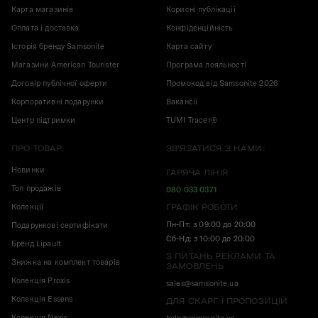
Карта магазинів
Корисні публікації
Оплата і доставка
Конфіденційність
Історія бренду Samsonite
Карта сайту
Магазини American Tourister
Програма лояльності
Договір публічної оферти
Промокод від Samsonite 2026
Корпоративні подарунки
Вакансії
Центр підтримки
TUMI Tracer®
ПРО ТОВАР:
ЗВ'ЯЗАТИСЯ З НАМИ:
Новинки
ГАРЯЧА ЛІНІЯ
Топ продажів
080 033 0371
Колекції
ГРАФІК РОБОТИ
Пн-Пт: з 09:00 до 20:00
Подарункові сертифікати
Сб-Нд: з 10:00 до 20:00
Бренд Lipault
З ПИТАНЬ РЕКЛАМИ ТА
Знижка на комплект товарів
ЗАМОВЛЕНЬ
Колекція Proxis
sales@samsonite.ua
Колекція Essens
ДЛЯ СКАРГ І ПРОПОЗИЦІЙ
Колекція Nexis
help@samsonite.ua