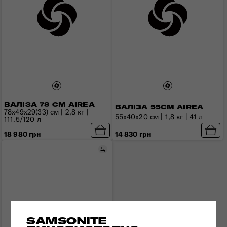
ВАЛІЗА 78 СМ AIREA
ВАЛІЗА 55СМ AIREA
78x49x29(33) см | 2,8 кг |
55x40x20 см | 1,8 кг | 41 л
111.5/120 л
14 830 грн
18 980 грн
Порівняти
SAMSONITE