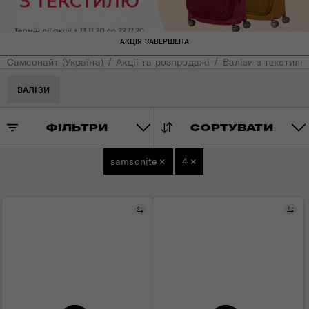
АКЦІЯ ЗАВЕРШЕНА
Самсонайт (Україна)
Акції та розпродажі
Валізи з текстилю
ВАЛІЗИ
ФІЛЬТРИ
СОРТУВАТИ
samsonite
×
4
×
Порівняти
Пор