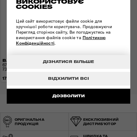
ВИКОРИСТОВУЄ
COOKIES
Цей сайт використовує файли cookie для
зручнішої роботи користувача. Продовжуючи
Перегляд сторінок сайту, Ви погоджуєтесь на
використання файлів cookie та
Політикою
Конфіденційності
.
ВАЛІЗА 67 СМ AIREA
ДІЗНАТИСЯ БІЛЬШЕ
67x43x26(30) см | 2,4 кг |
73,5(81,5) л
17 040 грн
ВІДХИЛИТИ ВСІ
ДОЗВОЛИТИ
ОРИГІНАЛЬНА
ЕКСКЛЮЗИВНИЙ
ПРОДУКЦІЯ
ДИСТРИБ'ЮТОР
ШВИДКА ТА