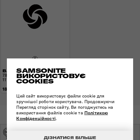
SAMSONITE
ВАЛІЗА 78 СМ AIREA
ВИКОРИСТОВУЄ
78x49x29(33) см | 2,8 кг |
111.5/120 л
COOKIES
18 980 грн
Цей сайт використовує файли cookie для
зручнішої роботи користувача. Продовжуючи
Перегляд сторінок сайту, Ви погоджуєтесь на
використання файлів cookie та
Політикою
Конфіденційності
.
ОРИГІНАЛЬНА
ЕКСКЛЮЗИВНИЙ
ПРОДУКЦІЯ
ДИСТРИБ'ЮТОР
ДІЗНАТИСЯ БІЛЬШЕ