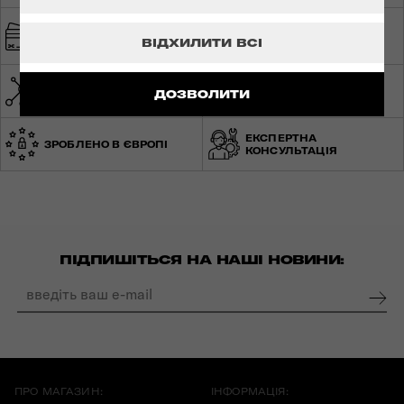
ШВИДКА ТА
БЕЗПЕЧНА ОПЛАТА
БЕЗКОШТОВНА
ВІДХИЛИТИ ВСІ
ДОСТАВКА
МЕРЕЖА МАГАЗИНІВ ПО
СВІТОВА ГАРАНТІЯ
ДОЗВОЛИТИ
УКРАЇНІ
ЕКСПЕРТНА
ЗРОБЛЕНО В ЄВРОПІ
КОНСУЛЬТАЦІЯ
ПІДПИШІТЬСЯ НА НАШІ НОВИНИ:
ПРО МАГАЗИН:
ІНФОРМАЦІЯ: