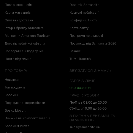
Повернення і обмін
Гарантія Samsonite
Карта магазинів
Корисні публікації
Оплата і доставка
Конфіденційність
Історія бренду Samsonite
Карта сайту
Магазини American Tourister
Програма лояльності
Договір публічної оферти
Промокод від Samsonite 2026
Корпоративні подарунки
Вакансії
Центр підтримки
TUMI Tracer®
ПРО ТОВАР:
ЗВ'ЯЗАТИСЯ З НАМИ:
Новинки
ГАРЯЧА ЛІНІЯ
Топ продажів
080 033 0371
Колекції
ГРАФІК РОБОТИ
Пн-Пт: з 09:00 до 20:00
Подарункові сертифікати
Сб-Нд: з 10:00 до 20:00
Бренд Lipault
З ПИТАНЬ РЕКЛАМИ ТА
Знижка на комплект товарів
ЗАМОВЛЕНЬ
Колекція Proxis
sales@samsonite.ua