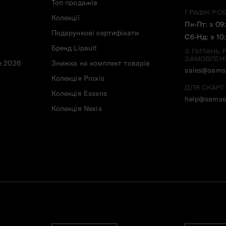
Топ продажів
ГРАФІК РО
Колекції
Пн-Пт: з 09
Подарункові сертифікати
Сб-Нд: з 10
Бренд Lipault
З ПИТАНЬ 
ЗАМОВЛЕН
e 2026
Знижка на комплект товарів
sales@samso
Колекція Proxis
ДЛЯ СКАРГ
Колекція Essens
help@samso
Колекція Nexis