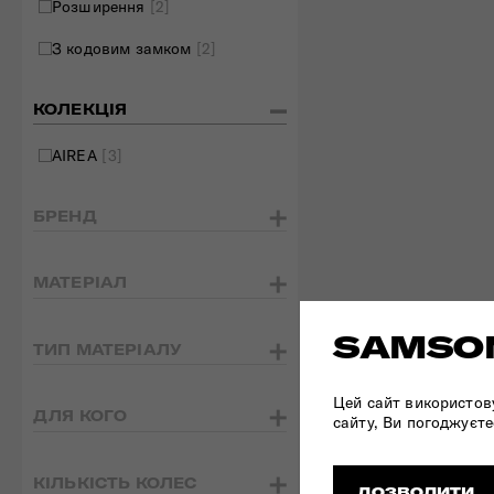
Розширення
[2]
З кодовим замком
[2]
КОЛЕКЦІЯ
AIREA
[3]
БРЕНД
МАТЕРІАЛ
SAMSON
ТИП МАТЕРІАЛУ
Цей сайт використов
ДЛЯ КОГО
сайту, Ви погоджуєте
КІЛЬКІСТЬ КОЛЕС
ДОЗВОЛИТИ