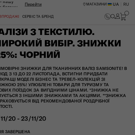
— нашу
Перейти
UA
RU
МАГАЗИНИ
ю багажу
ОЗПРОДАЖІ
СЕРВІС ТА БРЕНД
АЛІЗИ З ТЕКСТИЛЮ.
ИРОКИЙ ВИБІР. ЗНИЖКИ
25%: ЧОРНИЙ
МОВІРНІ ЗНИЖКИ ДЛЯ ТКАНИННИХ ВАЛІЗ SAMSONITE! В
ІОД З 13 ДО 22 ЛИСТОПАДА, ВСТИГНИ ПРИДБАТИ
КРАЩІ МОДЕЛІ БІЗНЕС ТА ТРЕВЕЛ-КОЛЕКЦІЙ ЗІ
ЖКОЮ 25%! УЛЮБЛЕНІ ТОВАРИ ДЛЯ ТУРИЗМУ ТА
ОВИХ ПОЇЗДОК ЗА ВИГІДНИМИ ЦІНАМИ. *ЗНИЖКА НЕ
УЄТЬСЯ З ІНШИМИ ЗНИЖКАМИ ТА АКЦІЯМИ. **ЗНИЖКА
РАХОВУЄТЬСЯ ВІД РЕКОМЕНДОВАНОЇ РОЗДРІБНОЇ
ТОСТІ.
/11/20 - 23/11/20
ИЙ ЦЕНТР В КИЄВІ
ІЯ ЗАВЕРШЕНА