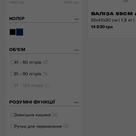
14830 грн
17040 грн
Складані сумки
ВАЛІЗА 55СМ 
Дивитись все
КОЛІР
55x40x20 см | 1,8 кг |
14 830 грн
ОБ'ЄМ
41 - 60 літрів
[2]
61 - 90 літрів
[1]
91 - 120 літрів
[0]
РОЗУМНІ ФУНКЦІЇ
Зовнішня кишеня
[3]
Ручка для перенесення
[3]