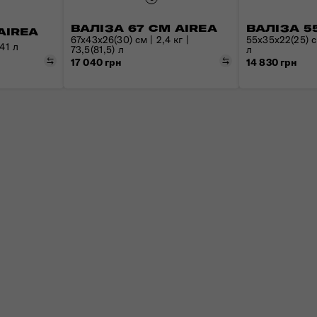
ВАЛІЗА 67 СМ AIREA
ВАЛІЗА 5
AIREA
67x43x26(30) см | 2,4 кг |
55x35x22(25) см
 41 л
73,5(81,5) л
л
Порівняти
Порівняти
17 040 грн
14 830 грн