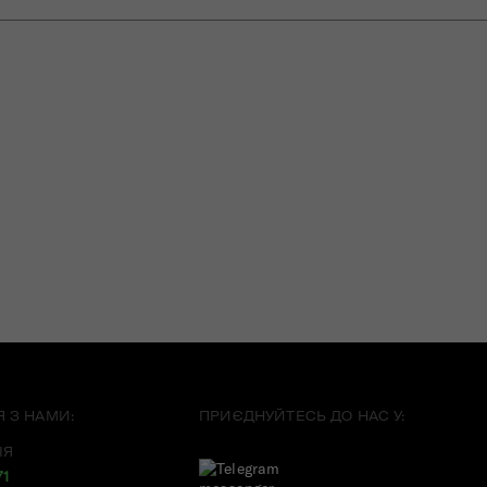
Я З НАМИ:
ПРИЄДНУЙТЕСЬ ДО НАС У:
ІЯ
71