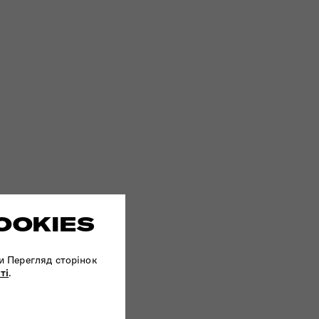
OOKIES
и Перегляд сторінок
ті
.