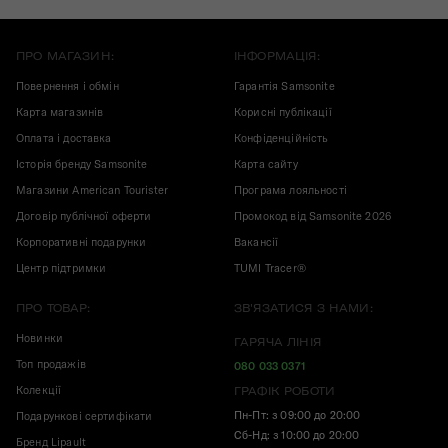
ПРО МАГАЗИН:
ІНФОРМАЦІЯ:
Повернення і обмін
Гарантія Samsonite
Карта магазинів
Корисні публікації
Оплата і доставка
Конфіденційність
Історія бренду Samsonite
Карта сайту
Магазини American Tourister
Програма лояльності
Договір публічної оферти
Промокод від Samsonite 2026
Корпоративні подарунки
Вакансії
Центр підтримки
TUMI Tracer®
ПРО ТОВАР:
ЗВ'ЯЗАТИСЯ З НАМИ:
Новинки
ГАРЯЧА ЛІНІЯ
Топ продажів
080 033 0371
Колекції
ГРАФІК РОБОТИ
Пн-Пт: з 09:00 до 20:00
Подарункові сертифікати
Сб-Нд: з 10:00 до 20:00
Бренд Lipault