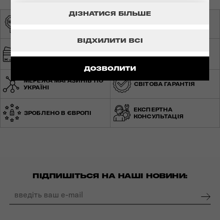
ДІЗНАТИСЯ БІЛЬШЕ
ОРИГІНАЛЬНА
ЕКСКЛЮЗИВНИЙ
ПРОДУКЦІЯ
ДИСТРИБ'ЮТОР
ВІДХИЛИТИ ВСІ
ШВИДКА ТА
БЕЗПЕЧНА ОПЛАТА
БЕЗКОШТОВНА
ДОСТАВКА
ДОЗВОЛИТИ
МЕРЕЖА МАГАЗИНІВ ПО
СВІТОВА ГАРАНТІЯ
УКРАЇНІ
ЕКСПЕРТНА
ЗРОБЛЕНО В ЄВРОПІ
КОНСУЛЬТАЦІЯ
ПІДПИШІТЬСЯ НА НАШІ НОВИНИ: