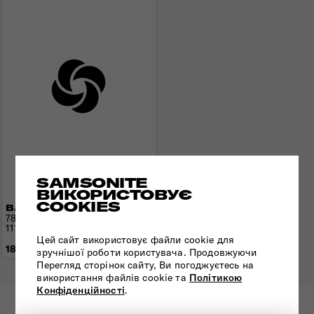
SAMSONITE
ВИКОРИСТОВУЄ
COOKIES
ВАЛІЗА 78 СМ AIREA
78x49x29(33) см | 2,8 кг |
111.5/120 л
Цей сайт використовує файли cookie для
18 980 грн
зручнішої роботи користувача. Продовжуючи
Перегляд сторінок сайту, Ви погоджуєтесь на
використання файлів cookie та
Політикою
Конфіденційності
.