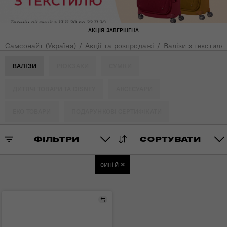
АКЦІЯ ЗАВЕРШЕНА
Самсонайт (Україна)
Акції та розпродажі
Валізи з текстилю
ВАЛІЗИ
РЮКЗАКИ
СУМКИ
ДИТЯЧІ ТОВАРИ ТА DISNEY
АКСЕСУАРИ
ЕКО ТОВАРИ
ПОДАРУНКОВІ СЕРТИФІКАТИ
ФІЛЬТРИ
СОРТУВАТИ
синій
×
Порівняти