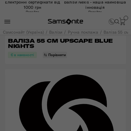
Електронні сертифікати від
Валізи Nexis - наша найновіша
1000 грн
інновація
Перейти
Перейти
Самсонайт (Україна)
Валізи
Ручна поклажа
Валіза 55 см
ВАЛІЗА 55 СМ UPSCAPE BLUE 
NIGHTS
Є в наявності
Порівняти