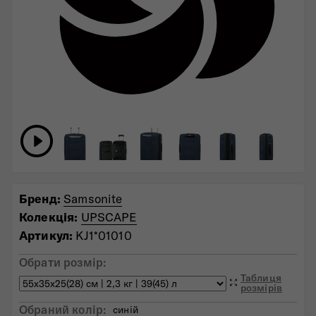
Бренд:
Samsonite
Колекція:
UPSCAPE
Артикул:
KJ1*01010
Обрати розмір:
Таблиця
розмірів
Обраний колiр:
синій