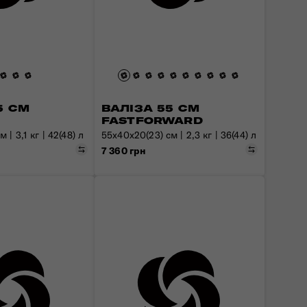
5 СМ
ВАЛІЗА 55 СМ
FASTFORWARD
 | 3,1 кг | 42(48) л
55х40х20(23) см | 2,3 кг | 36(44) л
Порівняти
Порівняти
7 360 грн