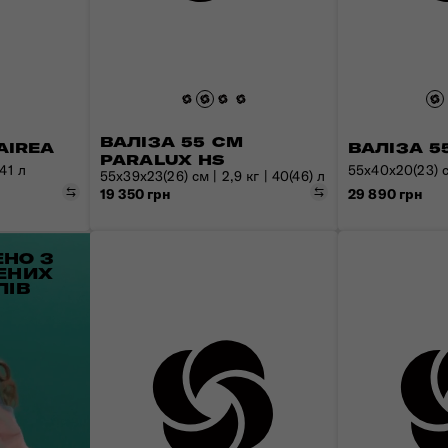
ВАЛІЗА 55 СМ
AIREA
ВАЛІЗА 5
PARALUX HS
 41 л
55x40x20(23) см
55x39x23(26) см | 2,9 кг | 40(46) л
Порівняти
Порівняти
19 350 грн
29 890 грн
НО З
ЕНИХ
ЛІВ