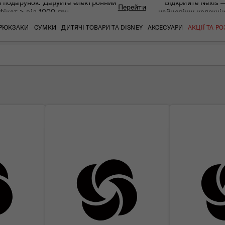
 подарунок. Даруйте eлектронний
Відкрийте Nexis 
Перейти
фікат > від 1000 грн
найновішу колекці
РЮКЗАКИ
СУМКИ
ДИТЯЧІ ТОВАРИ ТА DISNEY
АКСЕСУАРИ
АКЦІЇ ТА Р
кат
кат
кат
кат
кат
кат
 ЗАПИТАННЯ
СЕРВІСН