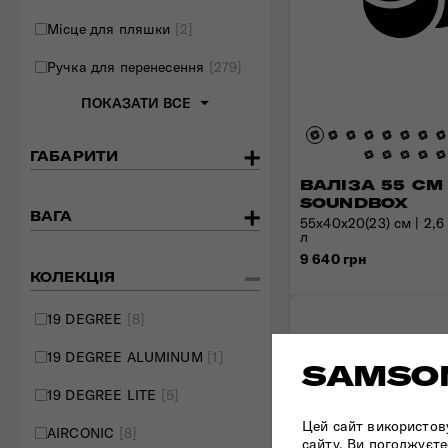
Місце для пляшки
[2]
Ручка для перенесення
[279]
ПОКАЗАТИ ВСЕ
ГАБАРИТИ
ВАЛІЗА 55 СМ
SOUNDBOX
ВАГА
55x40x20(23) см | 2,6 к
л
9 640 грн
КОЛЕКЦІЯ
19 DEGREE
[8]
19 DEGREE ALUMINUM
[1]
SAMSON
19 DEGREE LITE
[5]
Цей сайт використов
AIRCONIC
[8]
сайту, Ви погоджуєте