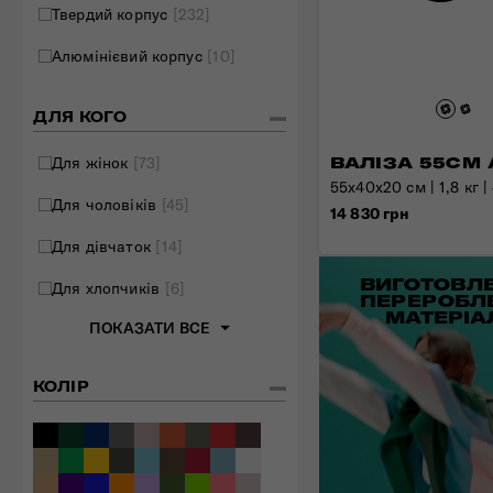
Твердий корпус
[232]
Складані сумки
Алюмінієвий корпус
[10]
Дивитись все
ДЛЯ КОГО
Для жінок
[73]
ВАЛІЗА 55СМ 
55x40x20 см | 1,8 кг |
Для чоловіків
[45]
14 830 грн
Для дівчаток
[14]
ВИГОТОВЛЕ
Для хлопчиків
[6]
ПЕРЕРОБЛ
МАТЕРІА
ПОКАЗАТИ ВСЕ
КОЛІР