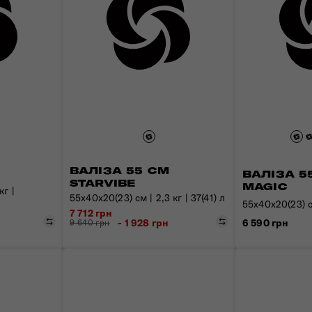
ВАЛІЗА 55 СМ
ВАЛІЗА 5
STARVIBE
MAGIC
кг |
55x40x20(23) см | 2,3 кг | 37(41) л
55x40x20(23) см
7 712 грн
Порівняти
Порівняти
- 1 928 грн
6 590 грн
9 640 грн