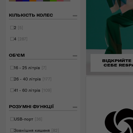
КІЛЬКІСТЬ КОЛЕС
2
[5]
4
[287]
ОБ'ЄМ
ВІДКРИЙТЕ
СЕБЕ RESP
16 - 25 літрів
[7]
26 - 40 літрів
[177]
41 - 60 літрів
[109]
РОЗУМНІ ФУНКЦІЇ
USB-порт
[36]
Зовнішня кишеня
[82]