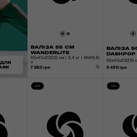
ВАЛІЗА 55 СМ
ВАЛІЗА 5
WANDERLITE
DASHPOP
55x40x23(25) см | 2,4 кг | 45(49,5)
55x40x23(25) см
л
 ДЛЯ
Порівняти
9 490 грн
7 580 грн
ARK
-20%
-40%