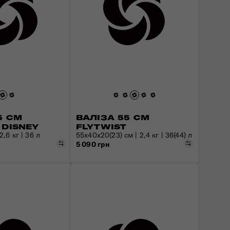
5 СМ
ВАЛІЗА 55 СМ
 DISNEY
FLYTWIST
,6 кг | 36 л
55х40х20(23) см | 2,4 кг | 36(44) л
Порівняти
Порівняти
5 090 грн