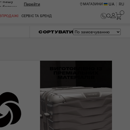
— нашу
Перейти
UA
RU
МАГАЗИНИ
ю багажу
ОЗПРОДАЖІ
СЕРВІС ТА БРЕНД
СОРТУВАТИ
ВИГОТОВЛЕНО ІЗ
ПРЕМІАЛЬНИХ
МАТЕРІАЛІВ
ИЙ ЦЕНТР В КИЄВІ