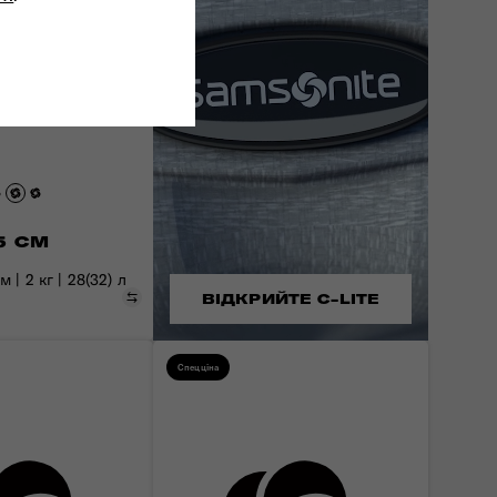
5 СМ
 | 2 кг | 28(32) л
Порівняти
ВІДКРИЙТЕ C-LITE
Спецціна