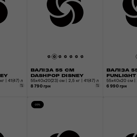
ВАЛІЗА 55 СМ
ВАЛІЗА 5
NEY
DASHPOP DISNEY
FUNLIGHT
г | 41(47) л
55x40x20(23) см | 2,5 кг | 41(47) л
55х40х20 см | 2
Порівняти
Порівняти
8 790 грн
6 990 грн
-20%