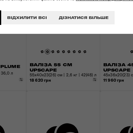
ВІДХИЛИТИ ВСІ
ДІЗНАТИСЯ БІЛЬШЕ
ВАЛІЗА 55 СМ
ВАЛІЗА 4
 PLUME
UPSCAPE
UPSCAPE
 36,0 л
55x40x23(26) см | 2,6 кг | 42(48) л
45x36x20(23) см
Порівняти
Порівняти
18 620 грн
11 960 грн