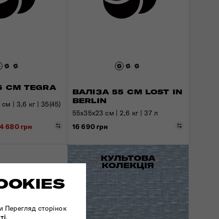
5 СМ TEGRA
ВАЛІЗА 55 СМ LOST IN
BERLIN
см | 3,6 кг | 35(45)
55x35x23 см | 2,6 кг | 37 л
Порівняти
Порівняти
16 690 грн
24 680 грн
КУЛЬТОВА
КОЛЕКЦІЯ
OOKIES
и Перегляд сторінок
ті
.