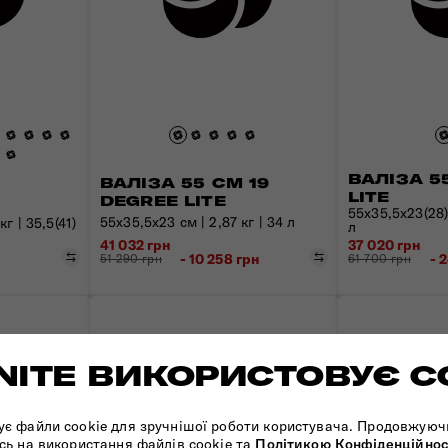
ВАЛІЗА 5
ВАЛІЗА 55 СМ 19
LITE
DEGREE LITE
55х35,5х23(28) 
55х35,5х23 см | 2,87 кг | 34 л
г | 35,5(41)
л
41 032 грн
37 020 грн
Порівняти
Порівняти
- 10 258 грн
- 
51 290 грн
61 700 грн
ITE ВИКОРИСТОВУЄ C
ує файли cookie для зручнішої роботи користувача. Продовжуюч
сь на використання файлів cookie та
Політикою Конфіденційнос