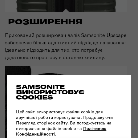
РОЗШИРЕННЯ
Прихований розширювач валіз Samsonite Upscape
забезпечує більш адаптивний підхід до пакування:
ідеально підходить для тих, хто потребує
додаткового простору в останню хвилину.
SAMSONITE
ВИКОРИСТОВУЄ
COOKIES
Цей сайт використовує файли cookie для
зручнішої роботи користувача. Продовжуючи
Перегляд сторінок сайту, Ви погоджуєтесь на
використання файлів cookie та
Політикою
Конфіденційності
.