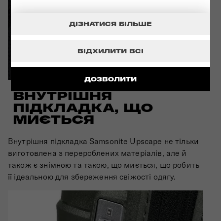
ДІЗНАТИСЯ БІЛЬШЕ
ВІДХИЛИТИ ВСІ
ДОЗВОЛИТИ
ВНУТРІШНЯ
ПІДКЛАДКА, ЩО
МИЄТЬСЯ
Внутрішня підкладка Samsonite Upscape не тільки
виготовлена з перероблених матеріалів, але й
також є знімною та такою, що миється, що робить
її ідеальною для збереження свіжості одягу.