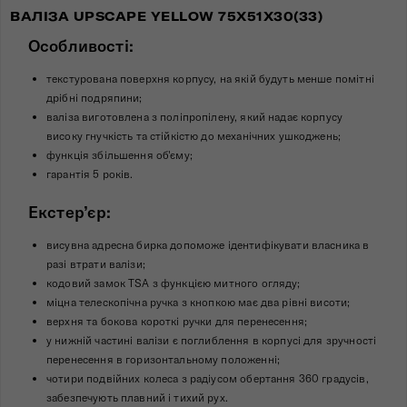
ВАЛІЗА UPSCAPE YELLOW 75X51X30(33)
Особливості:
текстурована поверхня корпусу, на якій будуть менше помітні
дрібні подряпини;
валіза виготовлена з поліпропілену, який надає корпусу
високу гнучкість та стійкістю до механічних ушкоджень;
функція збільшення об'єму;
гарантія 5 років.
Екстер’єр:
висувна адресна бирка допоможе ідентифікувати власника в
разі втрати валізи;
кодовий замок TSA з функцією митного огляду;
міцна телескопічна ручка з кнопкою має два рівні висоти;
верхня та бокова короткі ручки для перенесення;
у нижній частині валізи є поглиблення в корпусі для зручності
перенесення в горизонтальному положенні;
чотири подвійних колеса з радіусом обертання 360 градусів,
забезпечують плавний і тихий рух.