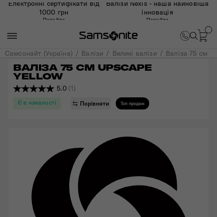
Електронні сертифікати від
Валізи Nexis - наша найновіша
1000 грн
інновація
Перейти
Перейти
Самсонайт (Україна)
Валізи
Великі валізи
Валіза 75 см
ВАЛІЗА 75 СМ UPSCAPE 
YELLOW
5.0
(1)
Є в наявності
Порівняти
Топ продаж