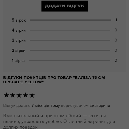
ДОДАТИ ВІДГУК
5
1
зірок
4
0
зірки
3
0
зірки
2
0
зірки
1
0
зірка
ВІДГУКИ ПОКУПЦІВ ПРО ТОВАР "ВАЛІЗА 75 СМ
UPSCAPE YELLOW"
★★★★★
Відгук додано
7 місяців тому
користувачем
Екатерина
Вместительный и при этом лёгкий — катится
плавно, управлять удобно. Отличный вариант для
долгих поездок