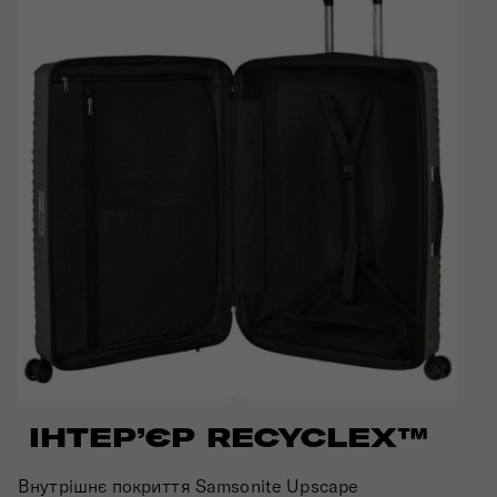
ІНТЕРʼЄР RECYCLEX™
Внутрішнє покриття Samsonite Upscape