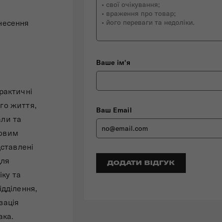
несення
Ваше ім'я
практичні
ого життя,
Ваш Email
али та
довим
дставлені
для
ДОДАТИ ВІДГУК
іку та
ідділення,
зація
ака.