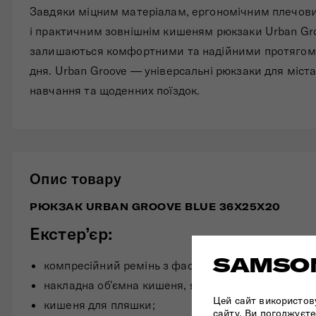
Завдяки міцним матеріалам, ергономічним плечов
і практичним зовнішнім кишеням рюкзаки Urban Gr
залишаються комфортними та надійними протягом
дня. Urban Groove — універсальні рюкзаки для міста
навчання та щоденних поїздок.
Опис товару
РЮКЗАК URBAN GROOVE BLUE 36X25X20
Екстер’єр:
SAMSON
компресійний ремінь з фастексом
накладна об'ємна кишеня, яка застібається на бл
Цей сайт використов
кишеня для пляшки;
сайту, Ви погоджуєте