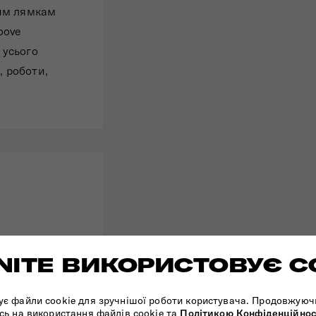
им лямкам
oove
 усього
, роботи,
ITE ВИКОРИСТОВУЄ C
искавку;
ує файли cookie для зручнішої роботи користувача. Продовжуюч
сь на використання файлів cookie та
Політикою Конфіденційнос