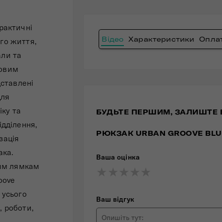
практичні
Відео
Характеристики
Оплат
ого життя,
али та
довим
дставлені
для
іку та
БУДЬТЕ ПЕРШИМ, ЗАЛИШТЕ 
ідділення,
РЮКЗАК URBAN GROOVE BLU
зація
ака.
Ваша оцінка
им лямкам
★
★
★
★
★
★
★
★
★
★
★
★
★
★
★
oove
 усього
Ваш відгук
, роботи,