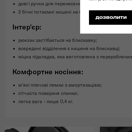
довгі ручки для перенесення з фіксатором;
2 бічні потаємні кишені на блискавці.
ДОЗВОЛИТИ
Інтер'єр:
рюкзак застібається на блискавку;
всередині відділення є кишеня на блискавці;
міцна підкладка, яка виготовлена з перероблених
Комфортне носіння:
м'які плечові лямки з амортизацією;
сітчаста поверхня спинки;
легка вага - лише 0,4 кг.