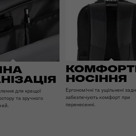
КОМФОРТ
ЧНА
НОСІННЯ
НІЗАЦІЯ
Ергономічні та ущільнені задн
ілення для кращої
забезпечують комфорт при
ростору та зручного
перенесенні.
чей.