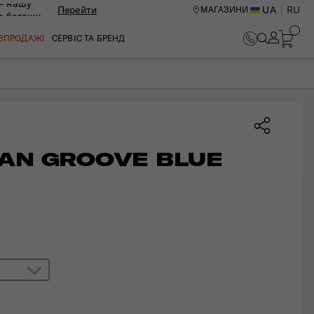
— нашу
Перейти
UA
RU
МАГАЗИНИ
ю багажу
В КОШИК
ОЗПРОДАЖІ
СЕРВІС ТА БРЕНД
AN GROOVE BLUE
ИЙ ЦЕНТР В КИЄВІ