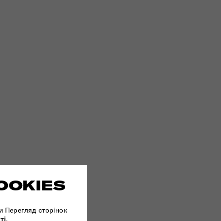
OOKIES
и Перегляд сторінок
ті
.