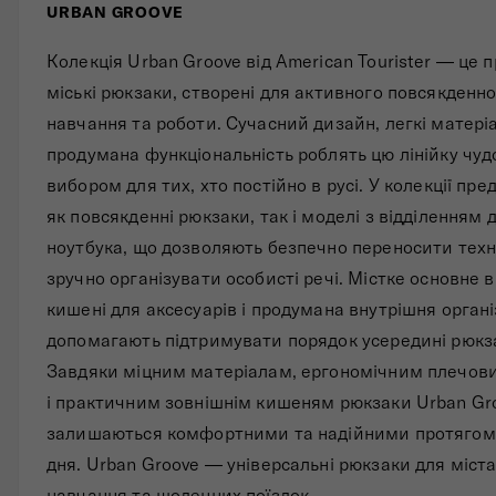
URBAN GROOVE
Складані сумки
Колекція Urban Groove від American Tourister — це 
Дивитись все
міські рюкзаки, створені для активного повсякденн
навчання та роботи. Сучасний дизайн, легкі матері
продумана функціональність роблять цю лінійку чу
вибором для тих, хто постійно в русі. У колекції пре
як повсякденні рюкзаки, так і моделі з відділенням 
ноутбука, що дозволяють безпечно переносити техн
зручно організувати особисті речі. Містке основне в
кишені для аксесуарів і продумана внутрішня органі
допомагають підтримувати порядок усередині рюкз
Завдяки міцним матеріалам, ергономічним плечов
і практичним зовнішнім кишеням рюкзаки Urban Gr
залишаються комфортними та надійними протягом
дня. Urban Groove — універсальні рюкзаки для міста
навчання та щоденних поїздок.