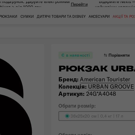
 подарунок. Даруйте eлектронний
Відкрийте Nexis 
Перейти
фікат > від 1000 грн
найновішу колекці
РЮКЗАКИ
СУМКИ
ДИТЯЧІ ТОВАРИ ТА DISNEY
АКСЕСУАРИ
АКЦІЇ ТА Р
кат
кат
кат
кат
кат
кат
Є в наявності
Порівняти
РЮКЗАК URB
Бренд:
American Tourister
Колекція:
URBAN GROOVE
Артикул:
24G*A4048
Обрати розмір:
36x25x20 см | 0,4 кг | 17 л
 ЗАПИТАННЯ
СЕРВІСН