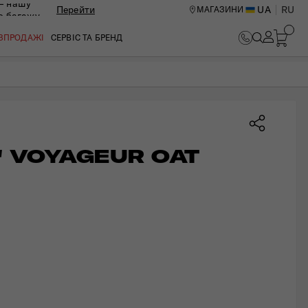
— нашу
Перейти
UA
RU
МАГАЗИНИ
ю багажу
В КОШИК
ОЗПРОДАЖІ
СЕРВІС ТА БРЕНД
" VOYAGEUR OAT
ИЙ ЦЕНТР В КИЄВІ