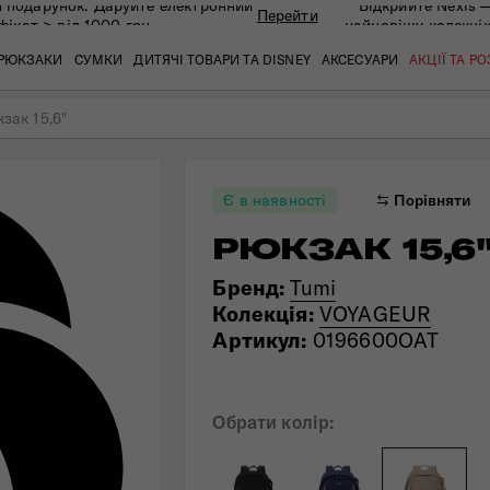
 подарунок. Даруйте eлектронний
Відкрийте Nexis 
Перейти
фікат > від 1000 грн
найновішу колекці
РЮКЗАКИ
СУМКИ
ДИТЯЧІ ТОВАРИ ТА DISNEY
АКСЕСУАРИ
АКЦІЇ ТА Р
зак 15,6"
кат
кат
кат
кат
кат
кат
Є в наявності
Порівняти
РЮКЗАК 15,6
Бренд:
Tumi
Колекція:
VOYAGEUR
Артикул:
0196600OAT
Обрати колір:
 ЗАПИТАННЯ
СЕРВІСН