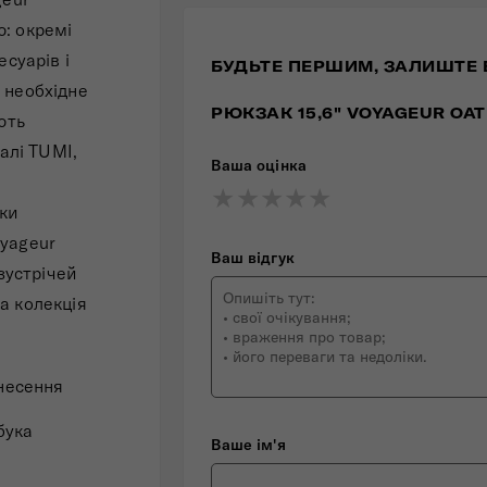
: окремі
есуарів і
БУДЬТЕ ПЕРШИМ, ЗАЛИШТЕ 
 необхідне
РЮКЗАК 15,6" VOYAGEUR OAT
ють
алі TUMI,
Ваша оцінка
★
★
★
★
★
★
★
★
★
★
★
★
★
★
★
яки
oyageur
Ваш відгук
зустрічей
а колекція
несення
бука
Ваше ім'я