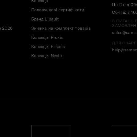
Колекції
Пн-Пт: з 09
Подарункові сертифікати
Сб-Нд: з 10
Бренд Lipault
З ПИТАНЬ 
ЗАМОВЛЕН
e 2026
Знижка на комплект товарів
sales@samso
Колекція Proxis
ДЛЯ СКАРГ
Колекція Essens
help@samso
Колекція Nexis