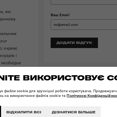
к, які
Ваш Email
кденному
а
деальним
geur
ДОДАТИ ВІДГУК
: окремі
есуарів і
 необхідне
ють
ITE ВИКОРИСТОВУЄ C
алі TUMI,
ує файли cookie для зручнішої роботи користувача. Продовжуюч
яки
сь на використання файлів cookie та
Політикою Конфіденційнос
oyageur
зустрічей
ВІДХИЛИТИ ВСІ
ДІЗНАТИСЯ БІЛЬШЕ
а колекція