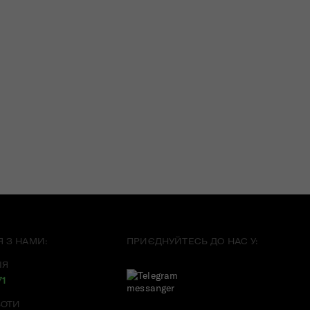
Я З НАМИ:
ПРИЄДНУЙТЕСЬ ДО НАС У:
ІЯ
71
БОТИ