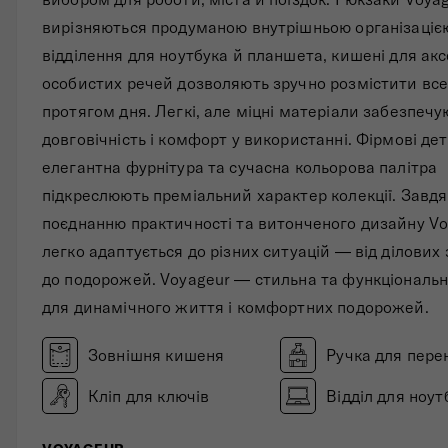
Складані сумки
вирізняються продуманою внутрішньою організацією
відділення для ноутбука й планшета, кишені для акс
Дивитись все
особистих речей дозволяють зручно розмістити все
протягом дня. Легкі, але міцні матеріали забезпечу
довговічність і комфорт у використанні. Фірмові дет
елегантна фурнітура та сучасна кольорова палітра
підкреслюють преміальний характер колекції. Завд
поєднанню практичності та витонченого дизайну V
легко адаптується до різних ситуацій — від ділових 
до подорожей. Voyageur — стильна та функціональн
для динамічного життя і комфортних подорожей.
Зовнішня кишеня
Ручка для пере
Кліп для ключів
Відділ для ноут