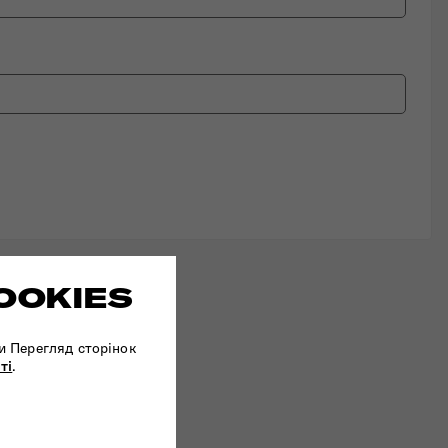
OOKIES
и Перегляд сторінок
ті
.