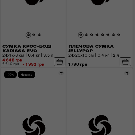
СУМКА КРОС-БОДІ
ПЛЕЧОВА СУМКА
KARISSA EVO
JELLYPOP
24x17x8 см | 0,4 кг | 3,5 л
24x20x10 см | 0,4 кг | 2 л
4 648 грн
6 640 грн
- 1 992 грн
1 790 грн
Порівняти
Пор
-30%
Новинка