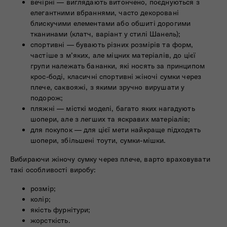
вечірні — виглядають витончено, поєднуються з
елегантними вбраннями, часто декоровані
блискучими елементами або обшиті дорогими
тканинами (клатч, варіант у стилі Шанель);
спортивні — бувають різних розмірів та форм,
частіше з м’яких, але міцних матеріалів, до цієї
групи належать бананки, які носять за принципом
крос-боді, класичні спортивні жіночі сумки через
плече, саквояжі, з якими зручно вирушати у
подорож;
пляжні — місткі моделі, багато яких нагадують
шопери, але з легших та яскравих матеріалів;
для покупок — для цієї мети найкраще підходять
шопери, збільшені тоути, сумки-мішки.
Вибираючи жіночу сумку через плече, варто враховувати
такі особливості виробу:
розмір;
колір;
якість фурнітури;
жорсткість.