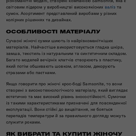
різноманітні моделі, створені компанією Samsonite, яка є
світовим лідером у виробництві високоякісних
валіз
та
сумок. Асортимент представлений виробами у різних
колірних рішеннях та дизайнах.
ОСОБЛИВОСТІ МАТЕРІАЛУ
Сучасні жіночі сумки шиють із найрізноманітніших
матеріалів. Найчастіше використовується гладка шкіра,
замша, текстиль із натуральним та синтетичним складом.
Багато моделей вечірніх клатчів створюють з пластику,
який потім обшивають шовком, атласом, декорують
стразами або паєтками.
Якщо говорити про жіночі крос-боді Samsonite, то вони
створені з високотехнологічного матеріалу, який виглядає
естетично та має високий рівень зносостійкості. Сумочки
із такими характеристиками призначені для повсякденної
експлуатації. Вони стійкі до вицвітання, не бояться
перепадів температури й за правильного догляду можуть
служити роками.
ЯК ВИБРАТИ ТА КУПИТИ ЖІНОЧУ