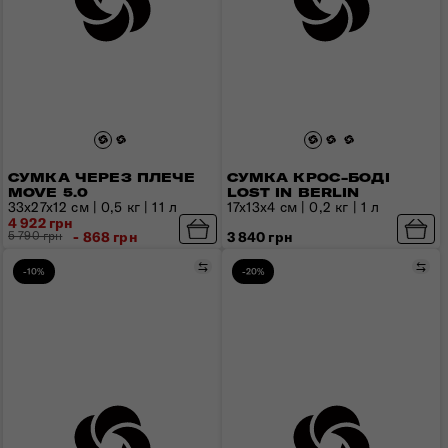
СУМКА ЧЕРЕЗ ПЛЕЧЕ
СУМКА КРОС-БОДІ
MOVE 5.0
LOST IN BERLIN
33x27x12 см | 0,5 кг | 11 л
17x13x4 см | 0,2 кг | 1 л
4 922 грн
5 790 грн
- 868 грн
3 840 грн
Порівняти
Пор
-10%
-20%