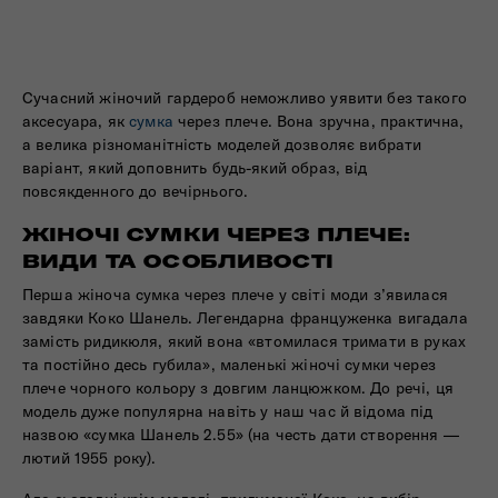
Сучасний жіночий гардероб неможливо уявити без такого
аксесуара, як
сумка
через плече. Вона зручна, практична,
а велика різноманітність моделей дозволяє вибрати
варіант, який доповнить будь-який образ, від
повсякденного до вечірнього.
ЖІНОЧІ СУМКИ ЧЕРЕЗ ПЛЕЧЕ:
ВИДИ ТА ОСОБЛИВОСТІ
Перша жіноча сумка через плече у світі моди з’явилася
завдяки Коко Шанель. Легендарна француженка вигадала
замість ридикюля, який вона «втомилася тримати в руках
та постійно десь губила», маленькі жіночі сумки через
плече чорного кольору з довгим ланцюжком. До речі, ця
модель дуже популярна навіть у наш час й відома під
назвою «сумка Шанель 2.55» (на честь дати створення —
лютий 1955 року).