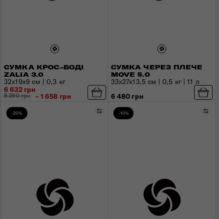
СУМКА КРОС-БОДІ
СУМКА ЧЕРЕЗ ПЛЕЧЕ
ZALIA 3.0
MOVE 5.0
32х19х9 см | 0,3 кг
33x27x13,5 см | 0,5 кг | 11 л
6 632 грн
8 290 грн
- 1 658 грн
6 480 грн
Порівняти
Пор
-20%
-10%