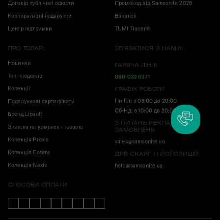
Договір публічної оферти
Промокод від Samsonite 2026
Корпоративні подарунки
Вакансії
Центр підтримки
TUMI Tracer®
ПРО ТОВАР:
ЗВ'ЯЗАТИСЯ З НАМИ:
Новинки
ГАРЯЧА ЛІНІЯ
Топ продажів
080 033 0371
Колекції
ГРАФІК РОБОТИ
Пн-Пт: з 09:00 до 20:00
Подарункові сертифікати
Сб-Нд: з 10:00 до 20:00
Бренд Lipault
З ПИТАНЬ РЕКЛАМИ ТА
Знижка на комплект товарів
ЗАМОВЛЕНЬ
Колекція Proxis
sales@samsonite.ua
Колекція Essens
ДЛЯ СКАРГ І ПРОПОЗИЦІЙ
Колекція Nexis
help@samsonite.ua
СПОСОБИ ОПЛАТИ