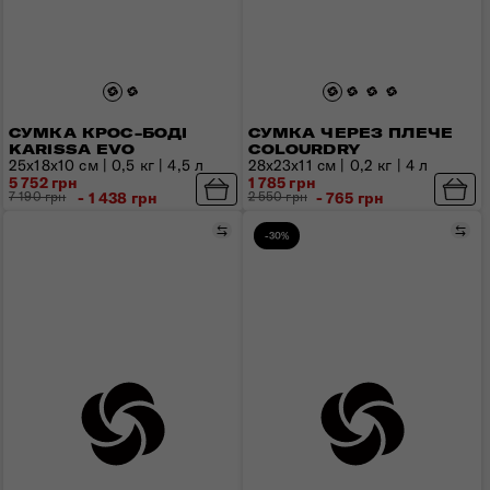
СУМКА КРОС-БОДІ
СУМКА ЧЕРЕЗ ПЛЕЧЕ
KARISSA EVO
COLOURDRY
25х18х10 см | 0,5 кг | 4,5 л
28x23x11 см | 0,2 кг | 4 л
5 752 грн
1 785 грн
7 190 грн
- 1 438 грн
2 550 грн
- 765 грн
Порівняти
Пор
-30%