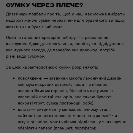
СУМКУ ЧЕРЕЗ ПЛЕЧЕ?
Дизайнери подбали про те, щоб у наш час можна вибрати
недорогі жіночі сумки через плече для будь-якого випадку
життя та на будь-який смак.
Один із головних критеріїв вибору — призначення
аксесуара. Адже для прогулянки, шопінгу та відвідування
культурного заходу, де передбачено дрес-код, потрібні
різні види сумочок.
За цією характеристикою сумки розрізняють:
повсякденні — зазвичай мають лаконічний дизайн,
мінімум яскравих деталей, пошиті з якісних
зносостійких матеріалів, більшість витримані в
класичній палітрі кольорів, але також бувають
яскраві (тоут, сумка листоноші, хобо);
ділові — витримані у мінімалістичному стилі,
найчастіше виготовлені із міцної натуральної чи
штучної шкіри, мають кілька відділень, у яких зручно
зберігати папери (планшет, портфель);