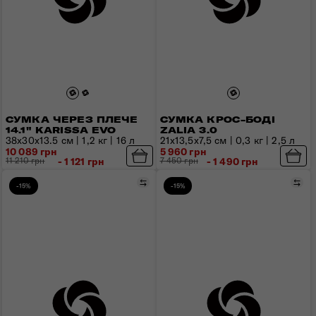
СУМКА ЧЕРЕЗ ПЛЕЧЕ
СУМКА КРОС-БОДІ
14.1" KARISSA EVO
ZALIA 3.0
38x30x13.5 см | 1,2 кг | 16 л
21x13,5x7,5 см | 0,3 кг | 2,5 л
10 089 грн
5 960 грн
11 210 грн
- 1 121 грн
7 450 грн
- 1 490 грн
Порівняти
Пор
-15%
-15%