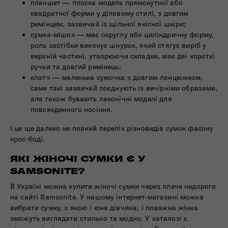
планшет — плоска модель прямокутної або
квадратної форми у діловому стилі, з довгим
ремінцем, зазвичай із щільної якісної шкіри;
сумка-мішок — має округлу або циліндричну форму,
роль застібки виконує шнурок, який стягує виріб у
верхній частині, утворюючи складки, має дві короткі
ручки та довгий ремінець;
клатч — маленька сумочка з довгим ланцюжком,
саме такі зазвичай поєднують із вечірніми образами,
але також бувають лаконічні моделі для
повсякденного носіння.
І це ще далеко не повний перелік різновидів сумок фасону
крос-боді.
ЯКІ ЖІНОЧІ СУМКИ Є У
SAMSONITE?
В Україні можна купити жіночі сумки через плече недорого
на сайті Samsonite. У нашому інтернет-магазині можна
вибрати сумку, з якою і юна дівчина, і поважна жінка
зможуть виглядати стильно та модно. У каталозі є