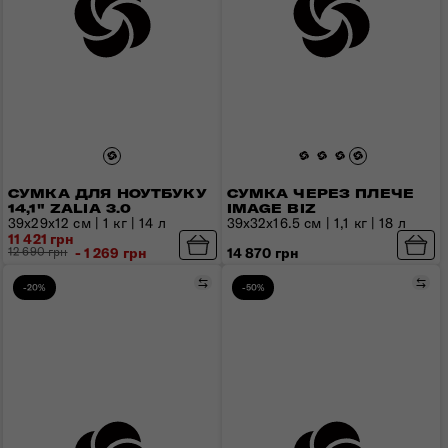
СУМКА ДЛЯ НОУТБУКУ
СУМКА ЧЕРЕЗ ПЛЕЧЕ
14,1" ZALIA 3.0
IMAGE BIZ
39x29x12 см | 1 кг | 14 л
39x32x16.5 см | 1,1 кг | 18 л
11 421 грн
12 690 грн
- 1 269 грн
14 870 грн
Порівняти
Пор
-20%
-50%