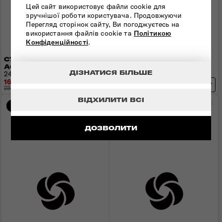
Цей сайт використовує файли cookie для
зручнішої роботи користувача. Продовжуючи
Перегляд сторінок сайту, Ви погоджуєтесь на
використання файлів cookie та
Політикою
Конфіденційності
.
СУМКА ЧЕРЕЗ ПЛЕЧЕ
СУМКА КРОС-БОДІ
AGENT
OLAS
ДІЗНАТИСЯ БІЛЬШЕ
24х18х9,5 см | 0,69 кг | 4,1 л
25x18x6 см | 0,74 кг
16 793 грн
14 833 грн
23 990 грн
- 7 197 грн
21 190 грн
- 6 357 грн
ВІДХИЛИТИ ВСІ
Порівняти
Пор
-30%
-30%
ДОЗВОЛИТИ