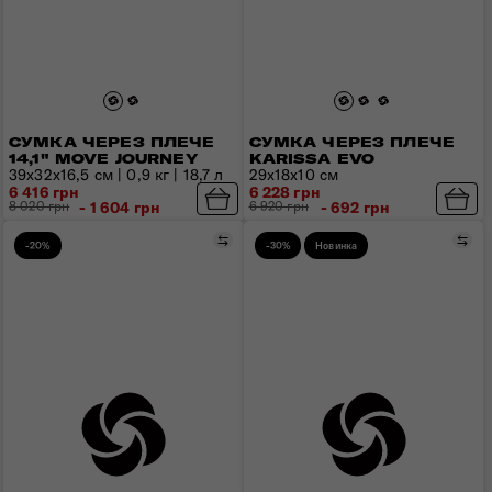
СУМКА ЧЕРЕЗ ПЛЕЧЕ
СУМКА ЧЕРЕЗ ПЛЕЧЕ
14,1" MOVE JOURNEY
KARISSA EVO
39x32x16,5 см | 0,9 кг | 18,7 л
29х18х10 см
6 416 грн
6 228 грн
8 020 грн
- 1 604 грн
6 920 грн
- 692 грн
Порівняти
Пор
-20%
-30%
Новинка