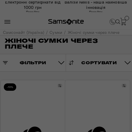
Електронні сертифікати від
Валізи Nexis - наша найновіша
1000 грн
інновація
Перейти
Перейти
Самсонайт (Україна)
Сумки
Жіночі сумки через плече
ЖІНОЧІ СУМКИ ЧЕРЕЗ
ПЛЕЧЕ
ФІЛЬТРИ
СОРТУВАТИ
Порівняти
Пор
-10%