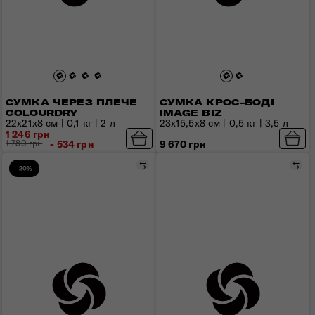
СУМКА ЧЕРЕЗ ПЛЕЧЕ
СУМКА КРОС-БОДІ
COLOURDRY
IMAGE BIZ
22x21x8 см | 0,1 кг | 2 л
23x15,5x8 см | 0,5 кг | 3,5 л
1 246 грн
1 780 грн
- 534 грн
9 670 грн
Порівняти
Пор
-20%