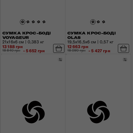
СУМКА КРОС-БОДІ
СУМКА КРОС-БОДІ
VOYAGEUR
OLAS
21х16х6 см | 0,383 кг
19,5x16,5x6 см | 0,57 кг
13 188 грн
12 663 грн
18 840 грн
- 5 652 грн
18 090 грн
- 5 427 грн
Порівняти
Пор