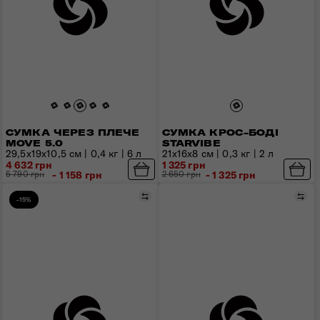
СУМКА ЧЕРЕЗ ПЛЕЧЕ
СУМКА КРОС-БОДІ
MOVE 5.0
STARVIBE
29,5x19x10,5 см | 0,4 кг | 6 л
21x16x8 см | 0,3 кг | 2 л
4 632 грн
1 325 грн
5 790 грн
- 1 158 грн
2 650 грн
- 1 325 грн
Порівняти
Пор
-15%