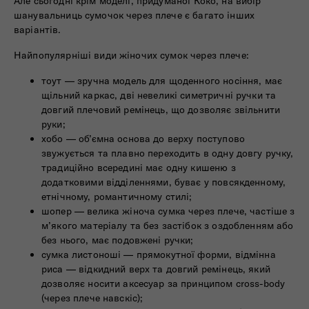
Але сьогодні крім моделі, придуманої Коко, на вибір
шанувальниць сумочок через плече є багато інших
варіантів.
Найпопулярніші види жіночих сумок через плече:
тоут — зручна модель для щоденного носіння, має
щільний каркас, дві невеликі симетричні ручки та
довгий плечовий ремінець, що дозволяє звільнити
руки;
хобо — об’ємна основа до верху поступово
звужується та плавно переходить в одну довгу ручку,
традиційно всередині має одну кишеню з
додатковими відділеннями, буває у повсякденному,
етнічному, романтичному стилі;
шопер — велика жіноча сумка через плече, частіше з
м’якого матеріалу та без застібок з оздобленням або
без нього, має подовжені ручки;
сумка листоноші — прямокутної форми, відмінна
риса — відкидний верх та довгий ремінець, який
дозволяє носити аксесуар за принципом cross-body
(через плече навскіс);