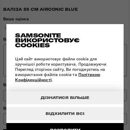
ВАЛІЗА 55 СМ AIRCONIC BLUE
Ваша оцінка
★
★
★
★
★
★
★
★
★
★
★
★
★
★
★
SAMSONITE
Ваш відгук
ВИКОРИСТОВУЄ
COOKIES
Цей сайт використовує файли cookie для
зручнішої роботи користувача. Продовжуючи
Перегляд сторінок сайту, Ви погоджуєтесь на
використання файлів cookie та
Політикою
Конфіденційності
.
Ваше ім'я
ДІЗНАТИСЯ БІЛЬШЕ
Ваш Email
ВІДХИЛИТИ ВСІ