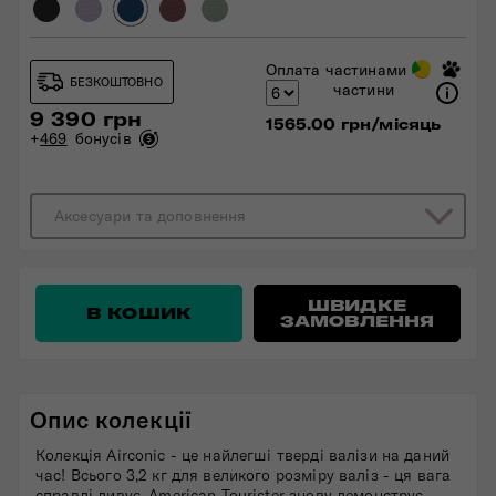
Оплата частинами
БЕЗКОШТОВНО
частини
9 390 грн
1565.00 грн/місяць
+
469
бонусів
Аксесуари та доповнення
ШВИДКЕ
В КОШИК
ЗАМОВЛЕННЯ
Опис колекції
Колекція Airconic - це найлегші тверді валізи на даний
час! Всього 3,2 кг для великого розміру валіз - ця вага
справді дивує. American Tourister знову демонструє