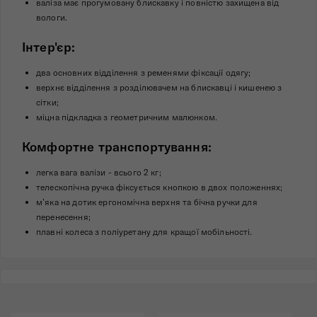
валіза має прогумовану блискавку і повністю захищена від
вологи.
Інтер'єр:
два основних відділення з ременями фіксації одягу;
верхнє відділення з розділювачем на блискавці і кишенею з
сітки;
міцна підкладка з геометричним малюнком.
Комфортне транспортування:
легка вага валізи - всього 2 кг;
телескопічна ручка фіксується кнопкою в двох положеннях;
м’яка на дотик ергономічна верхня та бічна ручки для
перенесення;
плавні колеса з поліуретану для кращої мобільності.