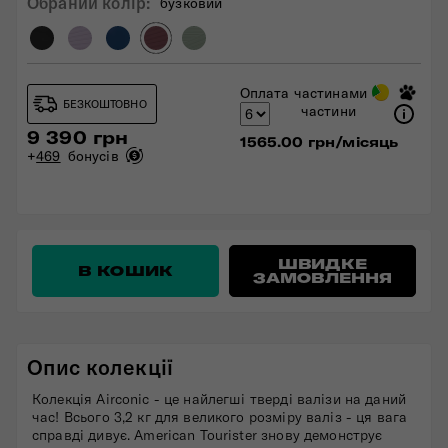
Обраний колiр:
бузковий
Оплата частинами
БЕЗКОШТОВНО
частини
9 390 грн
1565.00 грн/місяць
+
469
бонусів
ШВИДКЕ
В КОШИК
ЗАМОВЛЕННЯ
Опис колекції
Колекція Airconic - це найлегші тверді валізи на даний
час! Всього 3,2 кг для великого розміру валіз - ця вага
справді дивує. American Tourister знову демонструє