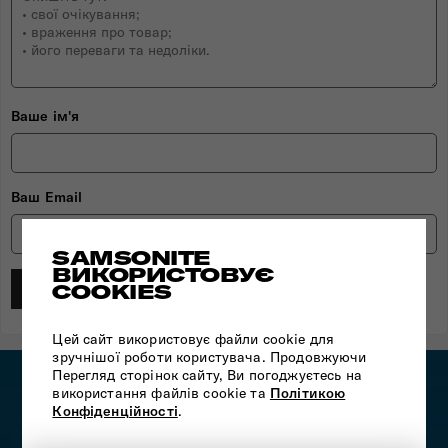
Ваше ім'я
Ваш Email
SAMSONITE
ВИКОРИСТОВУЄ
COOKIES
ДОДАТИ ВІДГУК
Цей сайт використовує файли cookie для
зручнішої роботи користувача. Продовжуючи
Перегляд сторінок сайту, Ви погоджуєтесь на
використання файлів cookie та
Політикою
Конфіденційності
.