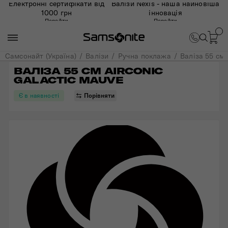
Електронні сертифікати від
Валізи Nexis - наша найновіша
1000 грн
інновація
Перейти
Перейти
Самсонайт (Україна)
Валізи
Ручна поклажа
Валіза 55 см
ВАЛІЗА 55 СМ AIRCONIC 
GALACTIC MAUVE
Є в наявності
Порівняти