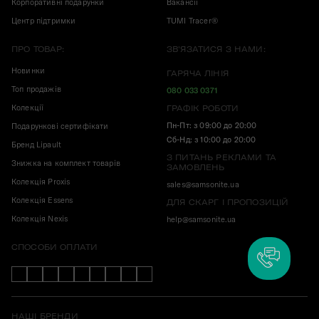
Корпоративні подарунки
Вакансії
Центр підтримки
TUMI Tracer®
ПРО ТОВАР:
ЗВ'ЯЗАТИСЯ З НАМИ:
Новинки
ГАРЯЧА ЛІНІЯ
Топ продажів
080 033 0371
Колекції
ГРАФІК РОБОТИ
Пн-Пт: з 09:00 до 20:00
Подарункові сертифікати
Сб-Нд: з 10:00 до 20:00
Бренд Lipault
З ПИТАНЬ РЕКЛАМИ ТА
Знижка на комплект товарів
ЗАМОВЛЕНЬ
Колекція Proxis
sales@samsonite.ua
Колекція Essens
ДЛЯ СКАРГ І ПРОПОЗИЦІЙ
Колекція Nexis
help@samsonite.ua
СПОСОБИ ОПЛАТИ
НАШІ БРЕНДИ