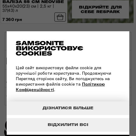
ВАЛІЗА 55 СМ NEOVIBE
55x40x20(23) см | 2,5 кг |
ВІДКРИЙТЕ ДЛЯ
37(43) л
СЕБЕ RESPARK
7 360 грн
ОРИГІНАЛЬНА
ЕКСКЛЮЗИВНИЙ
SAMSONITE
ПРОДУКЦІЯ
ДИСТРИБ'ЮТОР
ВИКОРИСТОВУЄ
COOKIES
ШВИДКА ТА
БЕЗПЕЧНА ОПЛАТА
БЕЗКОШТОВНА
ДОСТАВКА
Цей сайт використовує файли cookie для
зручнішої роботи користувача. Продовжуючи
МЕРЕЖА МАГАЗИНІВ
Перегляд сторінок сайту, Ви погоджуєтесь на
СВІТОВА ГАРАНТІЯ
ПО УКРАЇНІ
використання файлів cookie та
Політикою
Конфіденційності
.
ЕКСПЕРТНА
ЗРОБЛЕНО В ЄВРОПІ
КОНСУЛЬТАЦІЯ
ДІЗНАТИСЯ БІЛЬШЕ
ВІДХИЛИТИ ВСІ