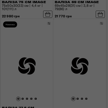
ВАЛІЗА 75 СМ IMAGE
ВАЛІЗА 69 СМ IMAGE
75x50x30(33) см | 4,4 кг |
69x45x28(31) см | 3,8 кг |
101(111) л
79(86) л
22 980 грн
21 770 грн
Порівняти
Пор
Новинка
ВАЛІЗА 77,5 СМ