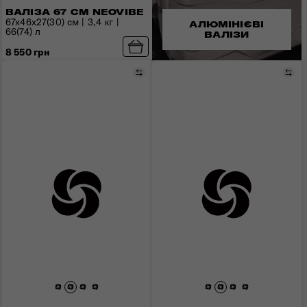
ВАЛІЗА 67 СМ NEOVIBE
67x46x27(30) см | 3,4 кг |
АЛЮМІНІЄВІ
66(74) л
ВАЛІЗИ
8 550 грн
Порівняти
Пор