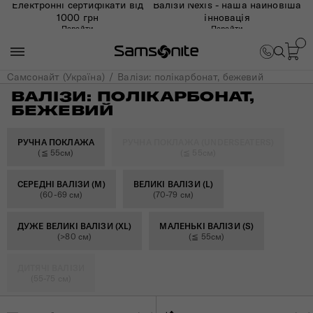
Електронні сертифікати від
Валізи Nexis - наша найновіша
1000 грн
інновація
Перейти
Перейти
Самсонайт (Україна)
Валізи: полікарбонат, бежевий
ВАЛІЗИ: ПОЛІКАРБОНАТ,
БЕЖЕВИЙ
РУЧНА ПОКЛАЖА
РУЧНА ПОКЛАЖА (UNDERSEATERS)
(≦ 55см)
(≦ 55см)
СЕРЕДНІ ВАЛІЗИ (M)
ВЕЛИКІ ВАЛІЗИ (L)
(60-69 см)
(70-79 см)
ДУЖЕ ВЕЛИКІ ВАЛІЗИ (XL)
МАЛЕНЬКІ ВАЛІЗИ (S)
(>80 см)
(≦ 55см)
ДИТЯЧІ ВАЛІЗИ
(55-75 см)