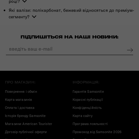
році?
Які валізи: полікарбонат, бежевий відносяться до преміум-
сегменту?
ПІДПИШІТЬСЯ НА НАШІ НОВИНИ:
ПРО МАГАЗИН:
ІНФОРМАЦІЯ:
Повернення і обмін
Гарантія Samsonite
Карта магазинів
Корисні публікації
Оплата і доставка
Конфіденційність
Історія бренду Samsonite
Карта сайту
Магазини American Tourister
Програма лояльності
Договір публічної оферти
Промокод від Samsonite 2026