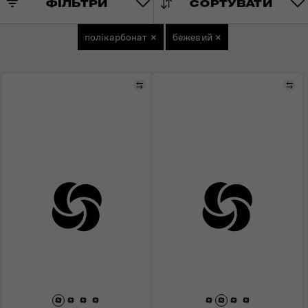
ФІЛЬТРИ
СОРТУВАТИ
полікарбонат
×
бежевий
×
Порівняти
Пор