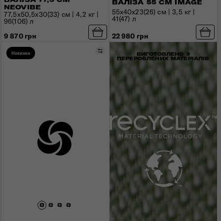
ВАЛІЗА 55 СМ IMAGE
NEOVIBE
55x40x23(26) см | 3,5 кг |
77,5x50,5x30(33) см | 4,2 кг |
41(47) л
96(106) л
9 870 грн
22 980 грн
Порівняти
Новинка
ВИГОТОВЛЕНО З
ПЕРЕРОБЛЕНИХ МАТЕРІАЛІВ