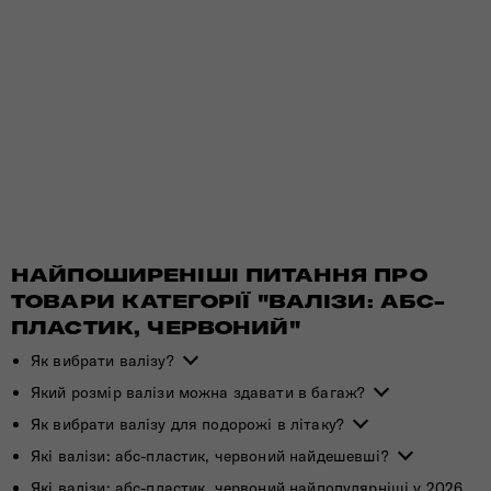
НАЙПОШИРЕНІШІ ПИТАННЯ ПРО
ТОВАРИ КАТЕГОРІЇ "ВАЛІЗИ: АБС-
ПЛАСТИК, ЧЕРВОНИЙ"
Як вибрати валізу?
Який розмір валізи можна здавати в багаж?
Як вибрати валізу для подорожі в літаку?
Які валізи: абс-пластик, червоний найдешевші?
Які валізи: абс-пластик, червоний найпопулярніші у 2026