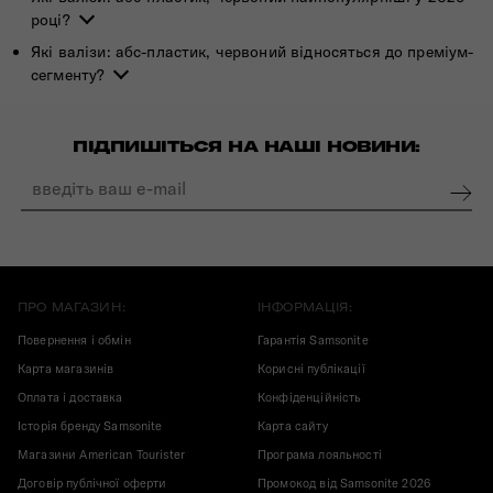
році?
Які валізи: абс-пластик, червоний відносяться до преміум-
сегменту?
ПІДПИШІТЬСЯ НА НАШІ НОВИНИ:
ПРО МАГАЗИН:
ІНФОРМАЦІЯ:
Повернення і обмін
Гарантія Samsonite
Карта магазинів
Корисні публікації
Оплата і доставка
Конфіденційність
Історія бренду Samsonite
Карта сайту
Магазини American Tourister
Програма лояльності
Договір публічної оферти
Промокод від Samsonite 2026