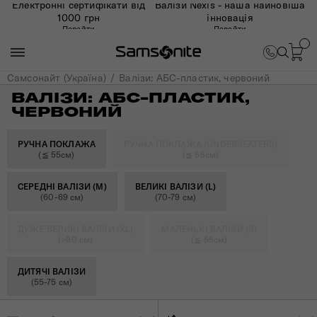
Електронні сертифікати від
Валізи Nexis - наша найновіша
1000 грн
інновація
Перейти
Перейти
Самсонайт (Україна)
Валізи: АБС-пластик, червоний
ВАЛІЗИ: АБС-ПЛАСТИК,
ЧЕРВОНИЙ
РУЧНА ПОКЛАЖА
РУЧНА ПОКЛАЖА (UNDERSEATERS)
(≦ 55см)
(≦ 55см)
СЕРЕДНІ ВАЛІЗИ (M)
ВЕЛИКІ ВАЛІЗИ (L)
(60-69 см)
(70-79 см)
ДУЖЕ ВЕЛИКІ ВАЛІЗИ (XL)
МАЛЕНЬКІ ВАЛІЗИ (S)
(>80 см)
(≦ 55см)
ДИТЯЧІ ВАЛІЗИ
(55-75 см)