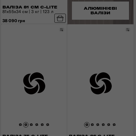
ВАЛІЗА 81 СМ C-LITE
АЛЮМІНІЄВІ
81x55x34 см | 3 кг | 123 л
ВАЛІЗИ
38 090 грн
Порівняти
Пор