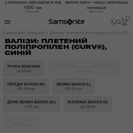
Електронні сертифікати від
Валізи Nexis - наша найновіша
1000 грн
інновація
Перейти
Перейти
Самсонайт (Україна)
Валізи: плетений поліпропілен (Curv®), с
ВАЛІЗИ: ПЛЕТЕНИЙ
ПОЛІПРОПІЛЕН (CURV®),
СИНІЙ
РУЧНА ПОКЛАЖА
РУЧНА ПОКЛАЖА (UNDERSEATERS)
(≦ 55см)
(≦ 55см)
СЕРЕДНІ ВАЛІЗИ (M)
ВЕЛИКІ ВАЛІЗИ (L)
(60-69 см)
(70-79 см)
ДУЖЕ ВЕЛИКІ ВАЛІЗИ (XL)
МАЛЕНЬКІ ВАЛІЗИ (S)
(>80 см)
(≦ 55см)
ДИТЯЧІ ВАЛІЗИ
(55-75 см)