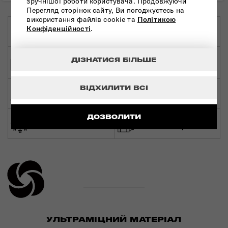
зручнішої роботи користувача. Продовжуючи
Перегляд сторінок сайту, Ви погоджуєтесь на
використання файлів cookie та
Політикою
Конфіденційності
.
ОРИГІНАЛЬНА
ЕКСКЛЮЗИВНИЙ
ПРОДУКЦІЯ
ДИСТРИБ'ЮТОР
ШВИДКА ТА
ДІЗНАТИСЯ БІЛЬШЕ
БЕЗПЕЧНА ОПЛАТА
БЕЗКОШТОВНА
ДОСТАВКА
ВІДХИЛИТИ ВСІ
МЕРЕЖА МАГАЗИНІВ
СВІТОВА ГАРАНТІЯ
ПО УКРАЇНІ
ДОЗВОЛИТИ
ЕКСПЕРТНА
ЗРОБЛЕНО В ЄВРОПІ
КОНСУЛЬТАЦІЯ
УЛЬТРАМІЦНИЙ МАТЕРІАЛ