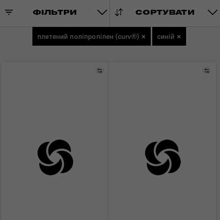
ФІЛЬТРИ
СОРТУВАТИ
плетений поліпропілен (curv®)
×
синій
×
Порівняти
Пор