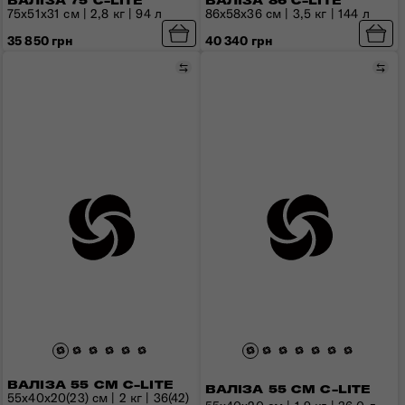
ВАЛІЗА 75 C-LITE
ВАЛІЗА 86 C-LITE
75x51x31 см | 2,8 кг | 94 л
86x58x36 см | 3,5 кг | 144 л
35 850 грн
40 340 грн
Порівняти
Пор
ВАЛІЗА 55 СМ C-LITE
ВАЛІЗА 55 СМ C-LITE
55x40x20(23) см | 2 кг | 36(42)