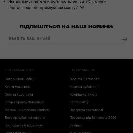
Які валізи: плетений поліпропілен (curv®), синій
відносяться до преміум-сегменту?
ПІДПИШІТЬСЯ НА НАШІ НОВИНИ:
ПРО МАГАЗИН:
ІНФОРМАЦІЯ:
Повернення і обмін
Гарантія Samsonite
Карта магазинів
Корисні публікації
Оплата і доставка
Конфіденційність
Історія бренду Samsonite
Карта сайту
Магазини American Tourister
Програма лояльності
Договір публічної оферти
Промокод від Samsonite 2026
Корпоративні подарунки
Вакансії