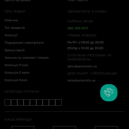
Центр підтримки
TUMI Tracer®
ПРО ТОВАР:
ЗВ'ЯЗАТИСЯ З НАМИ:
Новинки
ГАРЯЧА ЛІНІЯ
Топ продажів
080 033 0371
Колекції
ГРАФІК РОБОТИ
Пн-Пт: з 09:00 до 20:00
Подарункові сертифікати
Сб-Нд: з 10:00 до 20:00
Бренд Lipault
З ПИТАНЬ РЕКЛАМИ ТА
Знижка на комплект товарів
ЗАМОВЛЕНЬ
Колекція Proxis
sales@samsonite.ua
Колекція Essens
ДЛЯ СКАРГ І ПРОПОЗИЦІЙ
Колекція Nexis
help@samsonite.ua
СПОСОБИ ОПЛАТИ
НАШІ БРЕНДИ