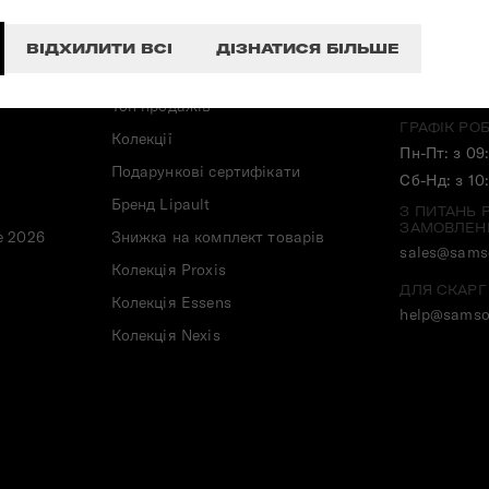
ПРО ТОВАР:
ЗВ'ЯЗАТИС
ВІДХИЛИТИ ВСІ
ДІЗНАТИСЯ БІЛЬШЕ
ГАРЯЧА ЛІН
Новинки
080 033 03
Топ продажів
ГРАФІК РО
Колекції
Пн-Пт: з 09
Подарункові сертифікати
Сб-Нд: з 10
Бренд Lipault
З ПИТАНЬ 
ЗАМОВЛЕН
e 2026
Знижка на комплект товарів
sales@samso
Колекція Proxis
ДЛЯ СКАРГ
Колекція Essens
help@samso
Колекція Nexis