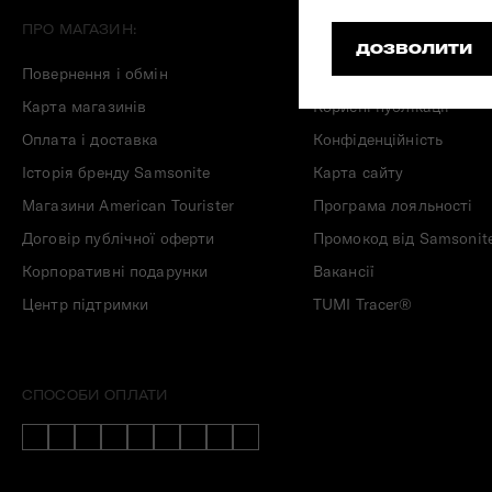
Складані сумки
ПРО МАГАЗИН:
ІНФОРМАЦІЯ:
ДОЗВОЛИТИ
Дивитись все
Повернення і обмін
Гарантія Samsonite
Карта магазинів
Корисні публікації
Оплата і доставка
Конфіденційність
Історія бренду Samsonite
Карта сайту
Магазини American Tourister
Програма лояльності
Договір публічної оферти
Промокод від Samsonit
Корпоративні подарунки
Вакансії
Центр підтримки
TUMI Tracer®
СПОСОБИ ОПЛАТИ