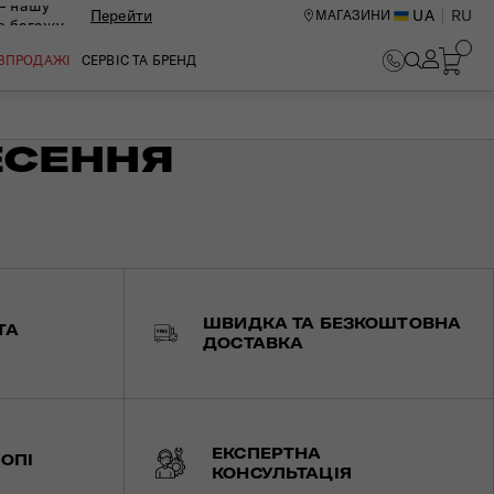
— нашу
Перейти
UA
RU
МАГАЗИНИ
ю багажу
ОЗПРОДАЖІ
СЕРВІС ТА БРЕНД
ЕСЕННЯ
ШВИДКА ТА БЕЗКОШТОВНА
ТА
ДОСТАВКА
ИЙ ЦЕНТР В КИЄВІ
ЕКСПЕРТНА
ОПІ
КОНСУЛЬТАЦІЯ