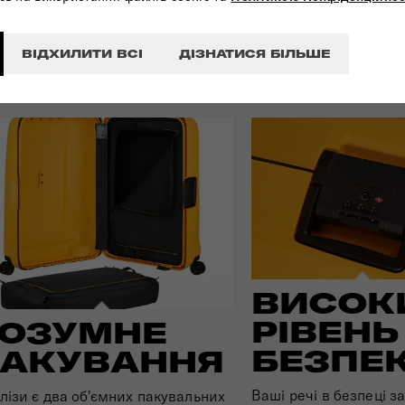
або
ВІДХИЛИТИ ВСІ
ДІЗНАТИСЯ БІЛЬШЕ
ВИСОК
РІВЕНЬ
ОЗУМНЕ
БЕЗПЕ
АКУВАННЯ
Ваші речі в безпеці з
лізи є два об'ємних пакувальних