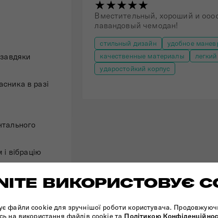
★★★★★
Вместительный, хороший и ооо
лавандовый чемодан!
стильный дизайн
удобное манев
 завдяки
качественные материалы
легкий
ударостойкий корпус
асника в разі
нтального
 і вібрацію
ITE ВИКОРИСТОВУЄ C
 з ручками для
ує файли cookie для зручнішої роботи користувача. Продовжуюч
сь на використання файлів cookie та
Політикою Конфіденційнос