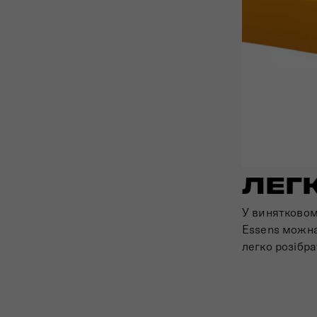
ЛЕГ
У винятковом
Essens можна
легко розібр