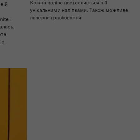
Кожна валіза поставляється з 4
овій
унікальними наліпками. Також можливе
лазерне гравіювання.
ite і
алась.
ете
но.