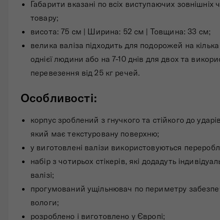
Габарити вказані по всіх виступаючих зовнішніх 
товару;
висота: 75 см | Ширина: 52 см | Товщина: 33 см;
велика валіза підходить для подорожей на кілька
однієї людини або на 7-10 днів для двох та викор
перевезення від 25 кг речей.
Особливості:
корпус зроблений з гнучкого та стійкого до ударів
який має текстуровану поверхню;
у виготовлені валізи використовуються переробл
набір з чотирьох стікерів, які додадуть індивідуа
валізі;
прогумований ущільнювач по периметру забезпеч
вологи;
розроблено і виготовлено у Європі;