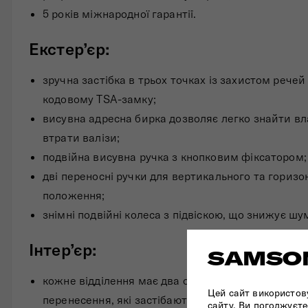
5 років міжнародної гарантії.
Екстер’єр:
зручна застібка в трьох точках із захистом речей
кодовому TSA-замку;
висувна адресна бирка дозволяє легко знайти вл
втрати валізи;
подвійна висувна ручка з кнопковим фіксатором;
дві переносні ручки для вертикального та горизо
положення;
знімні подвійні колеса з підвіскою, що знижує шум
Інтер’єр:
SAMSON
кожне відділення має два однакових органайзери
Цей сайт використов
перенесення, які застібаються на блискавку;
сайту, Ви погоджуєте