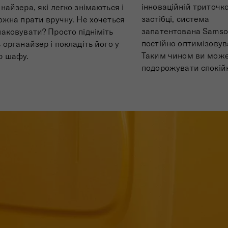
інноваційній триточк
найзера, які легко знімаються і
застібці, система
ожна прати вручну. Не хочеться
запатентована Samson
аковувати? Просто підніміть
постійно оптимізовув
 органайзер і покладіть його у
Таким чином ви мож
ю шафу.
подорожувати спокій