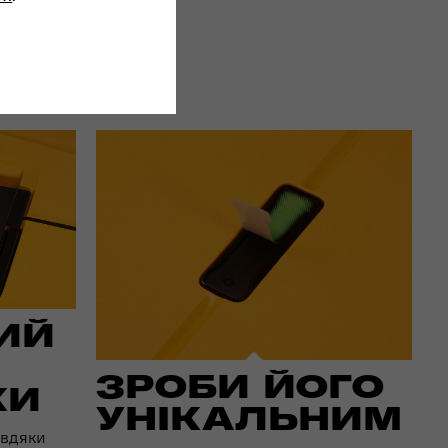
ИЙ
ЗРОБИ ЙОГО
КИ
УНІКАЛЬНИМ
авдяки