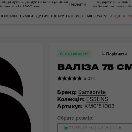
 подарунок. Даруйте eлектронний
Відкрийте Nexis 
Перейти
фікат > від 1000 грн
найновішу колекці
РЮКЗАКИ
СУМКИ
ДИТЯЧІ ТОВАРИ ТА DISNEY
АКСЕСУАРИ
АКЦІЇ ТА Р
кат
кат
кат
кат
кат
кат
Є в наявності
Порівняти
ВАЛІЗА 75 С
5.0
(1)
Бренд:
Samsonite
Колекція:
ESSENS
Артикул:
KM0*81003
 ЗАПИТАННЯ
СЕРВІСН
Обрати розмір:
75x52x33 см | 4,3 кг | 111 л