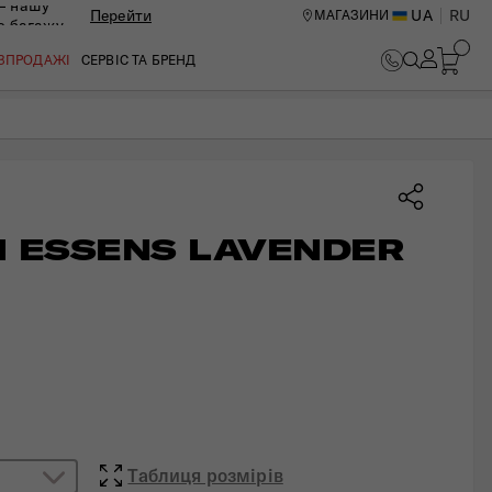
— нашу
Перейти
UA
RU
МАГАЗИНИ
ю багажу
В КОШИК
ОЗПРОДАЖІ
СЕРВІС ТА БРЕНД
М ESSENS LAVENDER
ИЙ ЦЕНТР В КИЄВІ
Таблиця розмірів