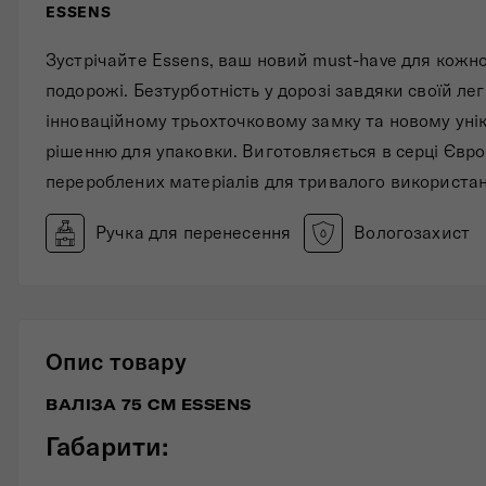
ESSENS
Складані сумки
Зустрічайте Essens, ваш новий must-have для кожно
Дивитись все
подорожі. Безтурботність у дорозі завдяки своїй лег
інноваційному трьохточковому замку та новому уні
рішенню для упаковки. Виготовляється в серці Євро
перероблених матеріалів для тривалого використан
Ручка для перенесення
Вологозахист
Опис товару
ВАЛІЗА 75 СМ ESSENS
Габарити: