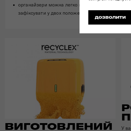
органайзери можна легко від'єднати від корпусу 
зафіксувати у двох положеннях.
ДОЗВОЛИТИ
Р
П
ВИГОТОВЛЕНИЙ
У ва