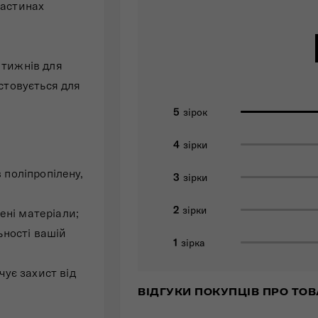
частинах
 тижнів для
истовується для
5
зірок
4
зірки
 поліпропілену,
3
зірки
2
зірки
ені матеріали;
льності вашій
1
зірка
ує захист від
ВІДГУКИ ПОКУПЦІВ ПРО ТОВ