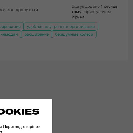
Відгук додано
1 місяць
оочень красивый
тому
користувачем
Ирина
рирование
удобная внутренняя организация
 чемодан
расширение
безшумные колеса
OOKIES
и Перегляд сторінок
ті
.