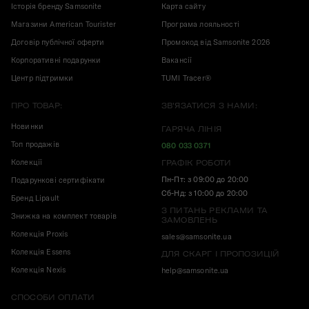
Історія бренду Samsonite
Карта сайту
Магазини American Tourister
Програма лояльності
Договір публічної оферти
Промокод від Samsonite 2026
Корпоративні подарунки
Вакансії
Центр підтримки
TUMI Tracer®
ПРО ТОВАР:
ЗВ'ЯЗАТИСЯ З НАМИ:
Новинки
ГАРЯЧА ЛІНІЯ
Топ продажів
080 033 0371
Колекції
ГРАФІК РОБОТИ
Пн-Пт: з 09:00 до 20:00
Подарункові сертифікати
Сб-Нд: з 10:00 до 20:00
Бренд Lipault
З ПИТАНЬ РЕКЛАМИ ТА
Знижка на комплект товарів
ЗАМОВЛЕНЬ
Колекція Proxis
sales@samsonite.ua
Колекція Essens
ДЛЯ СКАРГ І ПРОПОЗИЦІЙ
Колекція Nexis
help@samsonite.ua
СПОСОБИ ОПЛАТИ