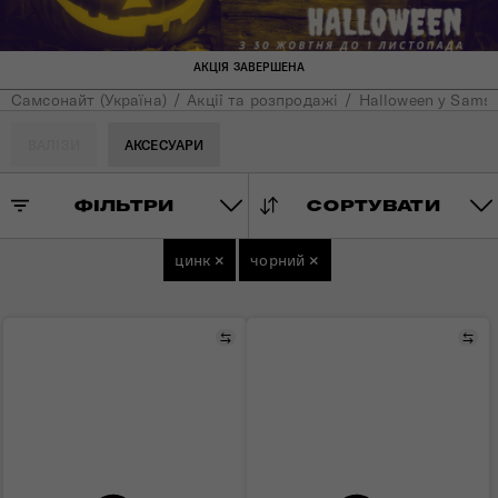
АКЦІЯ ЗАВЕРШЕНА
Самсонайт (Україна)
Акції та розпродажі
Halloween у Samso
ВАЛІЗИ
АКСЕСУАРИ
ФІЛЬТРИ
СОРТУВАТИ
цинк
×
чорний
×
Порівняти
Пор