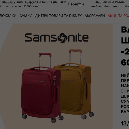
 подарунок. Даруйте eлектронний
Відкрийте Nexis 
Перейти
фікат > від 1000 грн
найновішу колекці
РЮКЗАКИ
СУМКИ
ДИТЯЧІ ТОВАРИ ТА DISNEY
АКСЕСУАРИ
АКЦІЇ ТА Р
В
Ш
-
кат
кат
кат
кат
кат
кат
6
НЕЙ
ПЕР
НАЙ
ЗНИ
ДІЛ
СУМ
РОЗ
ВАР
 ЗАПИТАННЯ
СЕРВІСН
13