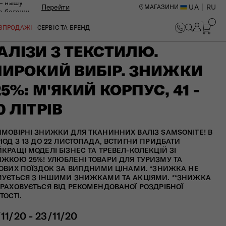
— нашу
Перейти
UA
RU
МАГАЗИНИ
ю багажу
ОЗПРОДАЖІ
СЕРВІС ТА БРЕНД
АЛІЗИ З ТЕКСТИЛЮ.
ИРОКИЙ ВИБІР. ЗНИЖКИ
25%: М'ЯКИЙ КОРПУС, 41 -
0 ЛІТРІВ
МОВІРНІ ЗНИЖКИ ДЛЯ ТКАНИННИХ ВАЛІЗ SAMSONITE! В
ІОД З 13 ДО 22 ЛИСТОПАДА, ВСТИГНИ ПРИДБАТИ
КРАЩІ МОДЕЛІ БІЗНЕС ТА ТРЕВЕЛ-КОЛЕКЦІЙ ЗІ
ЖКОЮ 25%! УЛЮБЛЕНІ ТОВАРИ ДЛЯ ТУРИЗМУ ТА
ОВИХ ПОЇЗДОК ЗА ВИГІДНИМИ ЦІНАМИ. *ЗНИЖКА НЕ
УЄТЬСЯ З ІНШИМИ ЗНИЖКАМИ ТА АКЦІЯМИ. **ЗНИЖКА
РАХОВУЄТЬСЯ ВІД РЕКОМЕНДОВАНОЇ РОЗДРІБНОЇ
ТОСТІ.
ИЙ ЦЕНТР В КИЄВІ
/11/20 - 23/11/20