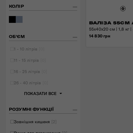
КОЛІР
Складані сумки
Дивитись все
ВАЛІЗА 55СМ 
55x40x20 см | 1,8 кг |
14 830 грн
ОБ'ЄМ
1 - 10 літрів
[0]
11 - 15 літрів
[0]
16 - 25 літрів
[0]
26 - 40 літрів
[0]
ПОКАЗАТИ ВСЕ
РОЗУМНІ ФУНКЦІЇ
Зовнішня кишеня
[2]