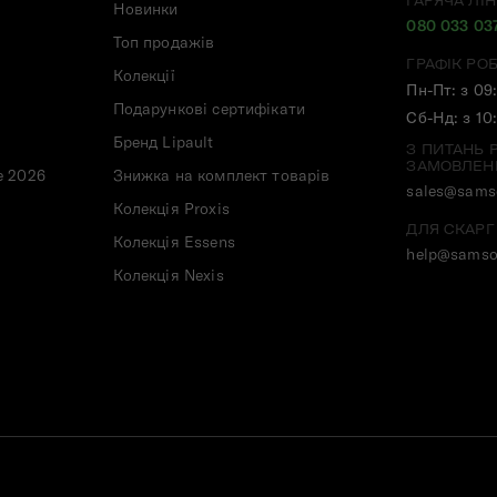
ГАРЯЧА ЛІН
Новинки
080 033 03
Топ продажів
ГРАФІК РО
Колекції
Пн-Пт: з 09
Подарункові сертифікати
Сб-Нд: з 10
Бренд Lipault
З ПИТАНЬ 
ЗАМОВЛЕН
e 2026
Знижка на комплект товарів
sales@samso
Колекція Proxis
ДЛЯ СКАРГ
Колекція Essens
help@samso
Колекція Nexis