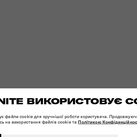
ITE ВИКОРИСТОВУЄ C
ує файли cookie для зручнішої роботи користувача. Продовжуюч
сь на використання файлів cookie та
Політикою Конфіденційнос