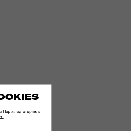
OOKIES
и Перегляд сторінок
ті
.