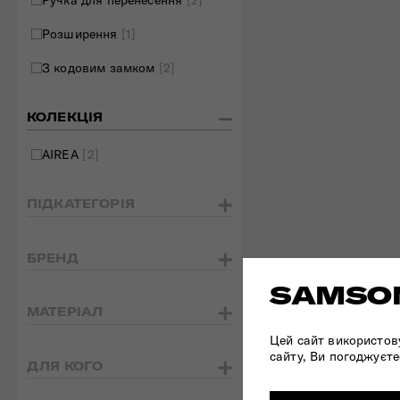
Ручка для перенесення
[2]
Розширення
[1]
З кодовим замком
[2]
КОЛЕКЦІЯ
AIREA
[2]
ПІДКАТЕГОРІЯ
БРЕНД
SAMSON
МАТЕРІАЛ
Цей сайт використов
сайту, Ви погоджуєте
ДЛЯ КОГО