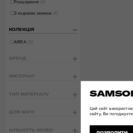
Розширення
[4]
З кодовим замком
[4]
КОЛЕКЦІЯ
AIREA
[5]
БРЕНД
МАТЕРІАЛ
SAMSON
ТИП МАТЕРІАЛУ
Цей сайт використов
ДЛЯ КОГО
сайту, Ви погоджуєте
КІЛЬКІСТЬ КОЛЕС
ДОЗВОЛИТИ