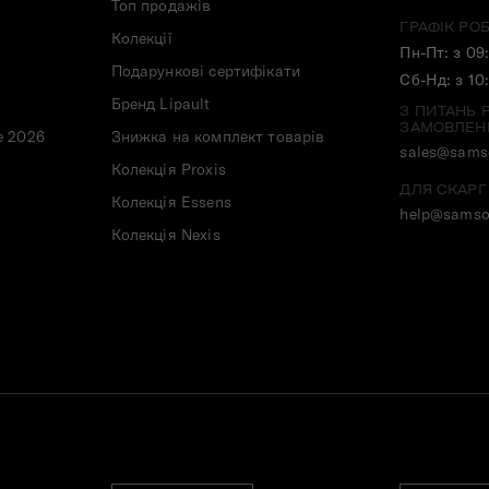
Топ продажів
ГРАФІК РО
Колекції
Пн-Пт: з 09
Подарункові сертифікати
Сб-Нд: з 10
Бренд Lipault
З ПИТАНЬ 
ЗАМОВЛЕН
e 2026
Знижка на комплект товарів
sales@samso
Колекція Proxis
ДЛЯ СКАРГ
Колекція Essens
help@samso
Колекція Nexis