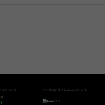
Я З НАМИ:
ПРИЄДНУЙТЕСЬ ДО НАС У:
ІЯ
71