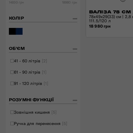
14830 грн
18980 грн
Складані сумки
ВАЛІЗА 78 СМ
Дивитись все
78x49x29(33) см | 2,8 к
КОЛІР
111.5/120 л
18 980 грн
ОБ'ЄМ
41 - 60 літрів
[2]
61 - 90 літрів
[1]
91 - 120 літрів
[1]
РОЗУМНІ ФУНКЦІЇ
Зовнішня кишеня
[5]
Ручка для перенесення
[5]