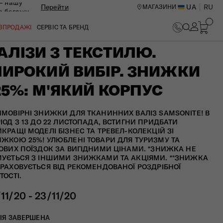
— нашу
Перейти
UA
RU
МАГАЗИНИ
ю багажу
ОЗПРОДАЖІ
СЕРВІС ТА БРЕНД
АЛІЗИ З ТЕКСТИЛЮ.
ИРОКИЙ ВИБІР. ЗНИЖКИ
25%: М'ЯКИЙ КОРПУС
МОВІРНІ ЗНИЖКИ ДЛЯ ТКАНИННИХ ВАЛІЗ SAMSONITE! В
ІОД З 13 ДО 22 ЛИСТОПАДА, ВСТИГНИ ПРИДБАТИ
КРАЩІ МОДЕЛІ БІЗНЕС ТА ТРЕВЕЛ-КОЛЕКЦІЙ ЗІ
ЖКОЮ 25%! УЛЮБЛЕНІ ТОВАРИ ДЛЯ ТУРИЗМУ ТА
ОВИХ ПОЇЗДОК ЗА ВИГІДНИМИ ЦІНАМИ. *ЗНИЖКА НЕ
УЄТЬСЯ З ІНШИМИ ЗНИЖКАМИ ТА АКЦІЯМИ. **ЗНИЖКА
РАХОВУЄТЬСЯ ВІД РЕКОМЕНДОВАНОЇ РОЗДРІБНОЇ
ТОСТІ.
/11/20 - 23/11/20
ИЙ ЦЕНТР В КИЄВІ
ІЯ ЗАВЕРШЕНА