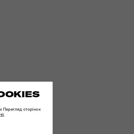
OOKIES
и Перегляд сторінок
ті
.