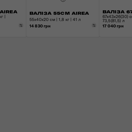
 AIREA
ВАЛІЗА 6
ВАЛІЗА 55СМ AIREA
г |
67x43x26(30) см
55x40x20 см | 1,8 кг | 41 л
73,5(81,5) л
Порівняти
Порівняти
14 830 грн
17 040 грн