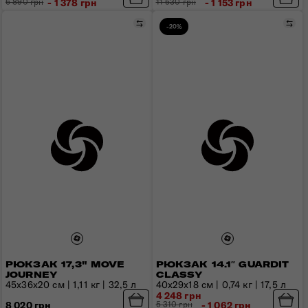
6 890 грн
- 1 378 грн
11 530 грн
- 1 153 грн
Порівняти
Пор
-20%
РЮКЗАК 17,3" MOVE
РЮКЗАК 14.1″ GUARDIT
JOURNEY
CLASSY
45х36х20 см | 1,11 кг | 32,5 л
40x29x18 см | 0,74 кг | 17,5 л
4 248 грн
8 020 грн
5 310 грн
- 1 062 грн