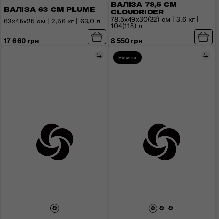
ВАЛІЗА 78,5 СМ
ВАЛІЗА 63 СМ PLUME
CLOUDRIDER
78,5x49x30(32) см | 3,6 кг |
63x45x25 см | 2,56 кг | 63,0 л
104(118) л
17 660 грн
8 550 грн
Порівняти
Пор
Новинка