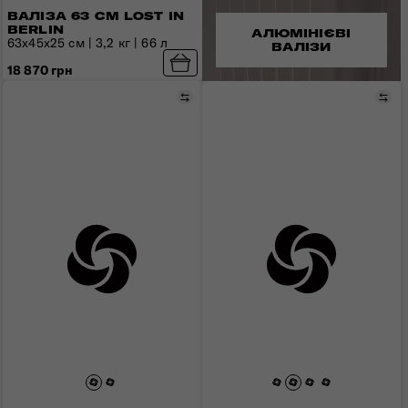
ВАЛІЗА 63 СМ LOST IN
BERLIN
АЛЮМІНІЄВІ
63х45х25 см | 3,2 кг | 66 л
ВАЛІЗИ
18 870 грн
Порівняти
Пор