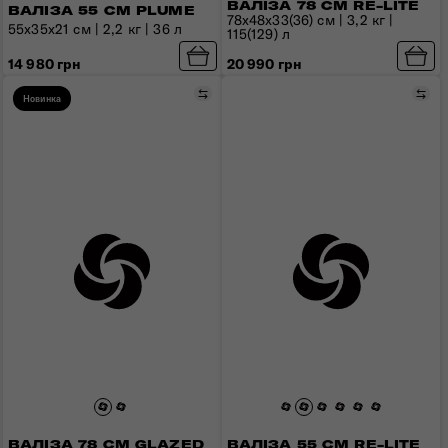
ВАЛІЗА 78 СМ RE-LITE
ВАЛІЗА 55 СМ PLUME
78x48x33(36) см | 3,2 кг |
55x35x21 см | 2,2 кг | 36 л
115(129) л
14 980 грн
20 990 грн
Порівняти
Пор
Новинка
ВАЛІЗА 78 СМ GLAZED
ВАЛІЗА 55 СМ RE-LITE