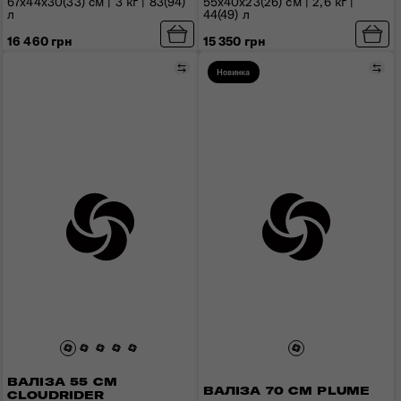
67x44x30(33) см | 3 кг | 83(94)
55x40x23(26) см | 2,6 кг |
л
44(49) л
16 460 грн
15 350 грн
Порівняти
Пор
Новинка
ВАЛІЗА 55 СМ
ВАЛІЗА 70 СМ PLUME
CLOUDRIDER