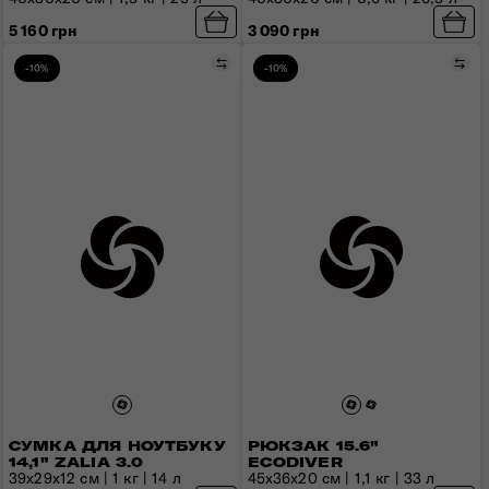
5 160 грн
3 090 грн
Порівняти
Пор
-10%
-10%
СУМКА ДЛЯ НОУТБУКУ
РЮКЗАК 15.6"
14,1" ZALIA 3.0
ECODIVER
39x29x12 см | 1 кг | 14 л
45х36х20 см | 1,1 кг | 33 л