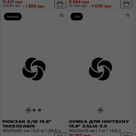
11 421 грн
9 684 грн
12 690 грн
- 1 269 грн
10 760 грн
- 1 076 грн
Порівняти
Пор
Новинка
-10%
РЮКЗАК S/M 15.6"
СУМКА ДЛЯ НОУТБУКУ
TAKE2CABIN
15,6" ZALIA 3.0
40x30x20 см | 0,6 кг | 26,5 л
40x30x10 см | 1 кг | 14,5 л
10 782 грн