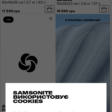
63х45х25 см | 2,7 кг | 63 л
55x35x23 см | 2,6 кг | 37 л
17 660 грн
16 690 грн
Порівняти
-15%
КУЛЬТОВА КОЛЕКЦІЯ
SAMSONITE
ВИКОРИСТОВУЄ
COOKIES
ДОРОЖНЯ СУМКА-
РЮКЗАК GLAM-GO
ВІДКРИЙТЕ C-