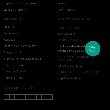
Корпоративні подарунки
Вакансії
Центр підтримки
TUMI Tracer®
ПРО ТОВАР:
ЗВ'ЯЗАТИСЯ З НАМИ:
Новинки
ГАРЯЧА ЛІНІЯ
Топ продажів
080 033 0371
Колекції
ГРАФІК РОБОТИ
Пн-Пт: з 09:00 до 20:00
Подарункові сертифікати
Сб-Нд: з 10:00 до 20:00
Бренд Lipault
З ПИТАНЬ РЕКЛАМИ ТА
Знижка на комплект товарів
ЗАМОВЛЕНЬ
Колекція Proxis
sales@samsonite.ua
Колекція Essens
ДЛЯ СКАРГ І ПРОПОЗИЦІЙ
Колекція Nexis
help@samsonite.ua
СПОСОБИ ОПЛАТИ