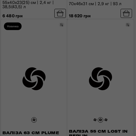
55x40x23(25) см | 2,4 кг |
70х46х31 см | 2,9 кг | 93 л
38,5(43,5) л
18 620 грн
6 480 грн
Порівняти
Пор
Новинка
ВАЛІЗА 55 СМ LOST IN
ВАЛІЗА 63 СМ PLUME
BERLIN