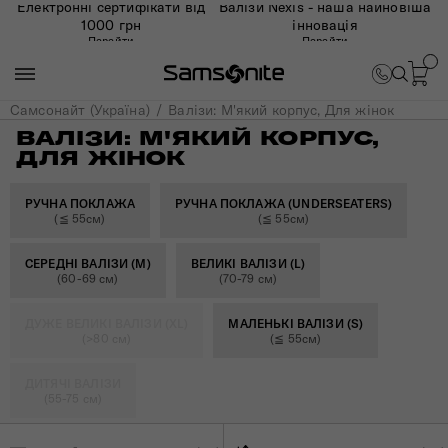
Електронні сертифікати від
Валізи Nexis - наша найновіша
1000 грн
інновація
Перейти
Перейти
Самсонайт (Україна)
Валізи: М'який корпус, Для жінок
ВАЛІЗИ: М'ЯКИЙ КОРПУС,
ДЛЯ ЖІНОК
РУЧНА ПОКЛАЖА
РУЧНА ПОКЛАЖА (UNDERSEATERS)
(≦ 55см)
(≦ 55см)
СЕРЕДНІ ВАЛІЗИ (M)
ВЕЛИКІ ВАЛІЗИ (L)
(60-69 см)
(70-79 см)
ДУЖЕ ВЕЛИКІ ВАЛІЗИ (XL)
МАЛЕНЬКІ ВАЛІЗИ (S)
(>80 см)
(≦ 55см)
ДИТЯЧІ ВАЛІЗИ
(55-75 см)