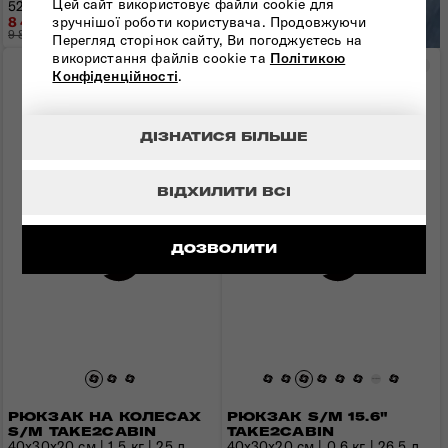
Цей сайт використовує файли cookie для
52x30x24 см | 1,4 кг | 45 л
LITE
зручнішої роботи користувача. Продовжуючи
8 407 грн
9 890 грн
- 1 483 грн
Перегляд сторінок сайту, Ви погоджуєтесь на
використання файлів cookie та
Політикою
Порівняти
Пор
Конфіденційності
.
ДІЗНАТИСЯ БІЛЬШЕ
ВІДХИЛИТИ ВСІ
ДОЗВОЛИТИ
РЮКЗАК НА КОЛЕСАХ
РЮКЗАК S/M 15.6"
S/M TAKE2CABIN
TAKE2CABIN
40x30x20 см | 1,5 кг | 25 л
40x30x20 см | 0,6 кг | 26,5 л