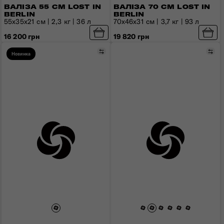
ВАЛІЗА 55 СМ LOST IN
ВАЛІЗА 70 СМ LOST IN
BERLIN
BERLIN
55x35x21 см | 2,3 кг | 36 л
70х46х31 см | 3,7 кг | 93 л
16 200 грн
19 820 грн
Порівняти
Пор
Новинка