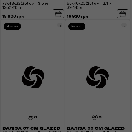
78x48x32(35) см | 3,5 кг |
55x40x22(25) см | 2,1 кг |
125(141) л
39(44) л
18 800 грн
16 930 грн
Порівняти
Пор
Новинка
Новинка
ВАЛІЗА 67 СМ GLAZED
ВАЛІЗА 55 СМ GLAZED