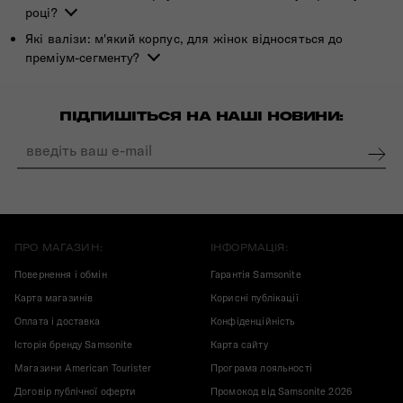
році?
Які валізи: м'який корпус, для жінок відносяться до
преміум-сегменту?
ПІДПИШІТЬСЯ НА НАШІ НОВИНИ:
ПРО МАГАЗИН:
ІНФОРМАЦІЯ:
Повернення і обмін
Гарантія Samsonite
Карта магазинів
Корисні публікації
Оплата і доставка
Конфіденційність
Історія бренду Samsonite
Карта сайту
Магазини American Tourister
Програма лояльності
Договір публічної оферти
Промокод від Samsonite 2026